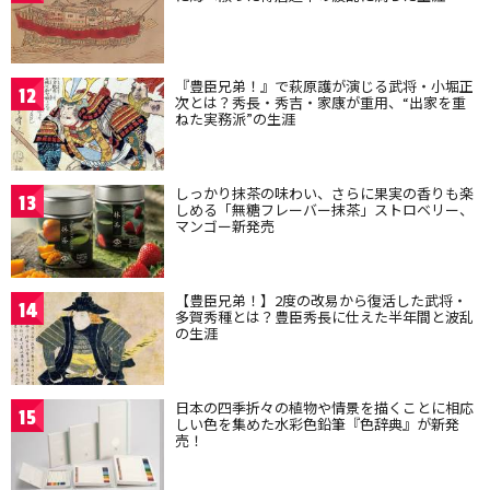
『豊臣兄弟！』で萩原護が演じる武将・小堀正
12
次とは？秀長・秀吉・家康が重用、“出家を重
ねた実務派”の生涯
しっかり抹茶の味わい、さらに果実の香りも楽
13
しめる「無糖フレーバー抹茶」ストロベリー、
マンゴー新発売
【豊臣兄弟！】2度の改易から復活した武将・
14
多賀秀種とは？豊臣秀長に仕えた半年間と波乱
の生涯
日本の四季折々の植物や情景を描くことに相応
15
しい色を集めた水彩色鉛筆『色辞典』が新発
売！