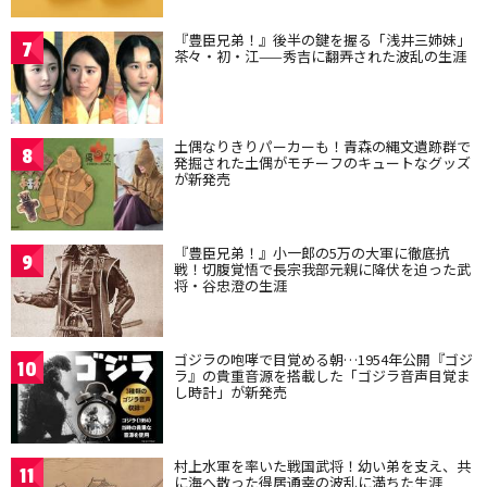
『豊臣兄弟！』後半の鍵を握る「浅井三姉妹」
7
茶々・初・江——秀吉に翻弄された波乱の生涯
土偶なりきりパーカーも！青森の縄文遺跡群で
8
発掘された土偶がモチーフのキュートなグッズ
が新発売
『豊臣兄弟！』小一郎の5万の大軍に徹底抗
9
戦！切腹覚悟で長宗我部元親に降伏を迫った武
将・谷忠澄の生涯
ゴジラの咆哮で目覚める朝…1954年公開『ゴジ
10
ラ』の貴重音源を搭載した「ゴジラ音声目覚ま
し時計」が新発売
村上水軍を率いた戦国武将！幼い弟を支え、共
11
に海へ散った得居通幸の波乱に満ちた生涯