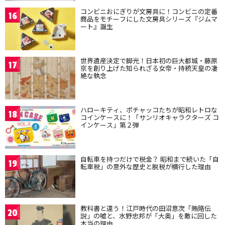
コンビニおにぎりが文房具に！コンビニの定番
16
商品をモチーフにした文房具シリーズ『ジムマ
ート』誕生
世界遺産決定で脚光！日本初の巨大都城・藤原
17
京を創り上げた知られざる女帝・持統天皇の凄
絶な執念
ハローキティ、ポチャッコたちが昭和レトロな
18
コインケースに！「サンリオキャラクターズ コ
インケース」第２弾
自転車を持つだけで税金？ 昭和まで続いた「自
19
転車税」の意外な歴史と脱税が横行した理由
教科書と違う！江戸時代の田沼意次「賄賂伝
20
説」の嘘と、水野忠邦が「大奥」を敵に回した
本当の理由