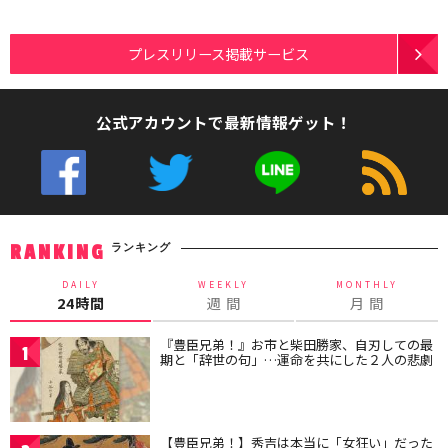
プレスリリース掲載サービス
公式アカウントで最新情報ゲット！
ランキング
RANKING
DAILY
WEEKLY
MONTHLY
24時間
週 間
月 間
『豊臣兄弟！』お市と柴田勝家、自刃しての最
1
期と「辞世の句」…運命を共にした２人の悲劇
【豊臣兄弟！】秀吉は本当に「女狂い」だった