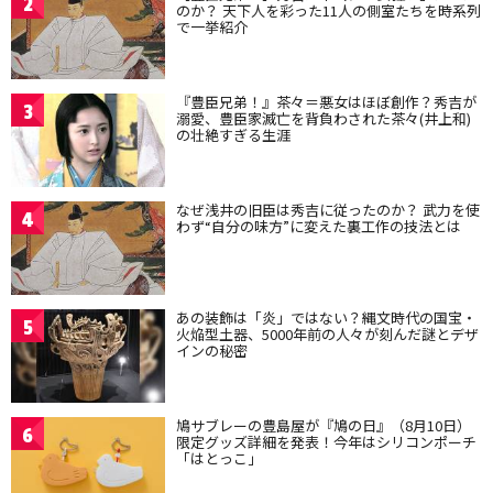
2
のか？ 天下人を彩った11人の側室たちを時系列
で一挙紹介
『豊臣兄弟！』茶々＝悪女はほぼ創作？秀吉が
3
溺愛、豊臣家滅亡を背負わされた茶々(井上和)
の壮絶すぎる生涯
なぜ浅井の旧臣は秀吉に従ったのか？ 武力を使
4
わず“自分の味方”に変えた裏工作の技法とは
あの装飾は「炎」ではない？縄文時代の国宝・
5
火焔型土器、5000年前の人々が刻んだ謎とデザ
インの秘密
鳩サブレーの豊島屋が『鳩の日』（8月10日）
6
限定グッズ詳細を発表！今年はシリコンポーチ
「はとっこ」