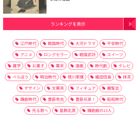
ランキングを表示
江戸時代
戦国時代
大河ドラマ
平安時代
アニメ
ロングセラー
戦国武将
スイーツ
雑学
お菓子
幕末
漫画
時代劇
テレビ
べらぼう
明治時代
徳川家康
織田信長
抹茶
デザイン
文房具
フィギュア
展覧会
鎌倉時代
豊臣秀吉
豊臣兄弟！
昭和時代
光る君へ
葛飾北斎
鎌倉殿の13人