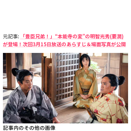
元記事:
「豊臣兄弟！」“本能寺の変”の明智光秀(要潤)
が登場！次回3月15日放送のあらすじ＆場面写真が公開
記事内のその他の画像