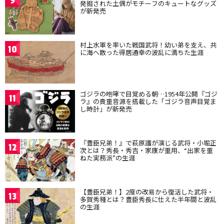
9
発掘された土偶がモチーフのキュートなグッズ
が新発売
村上水軍を率いた戦国武将！幼い弟を支え、共
10
に海へ散った得居通幸の波乱に満ちた生涯
ゴジラの咆哮で目覚める朝…1954年公開『ゴジ
11
ラ』の貴重音源を搭載した「ゴジラ音声目覚ま
し時計」が新発売
『豊臣兄弟！』で萩原護が演じる武将・小堀正
12
次とは？秀長・秀吉・家康が重用、“出家を重
ねた実務派”の生涯
【豊臣兄弟！】2度の改易から復活した武将・
13
多賀秀種とは？豊臣秀長に仕えた半年間と波乱
の生涯