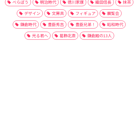
べらぼう
明治時代
徳川家康
織田信長
抹茶
デザイン
文房具
フィギュア
展覧会
鎌倉時代
豊臣秀吉
豊臣兄弟！
昭和時代
光る君へ
葛飾北斎
鎌倉殿の13人