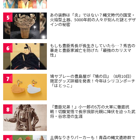
あの装飾は「炎」ではない？縄文時代の国宝・
5
火焔型土器、5000年前の人々が刻んだ謎とデザ
インの秘密
もしも豊臣秀長が長生きしていたら…？秀吉の
6
暴走と豊臣家滅亡を防げた「最強のカリスマ
性」
鳩サブレーの豊島屋が『鳩の日』（8月10日）
7
限定グッズ詳細を発表！今年はシリコンポーチ
「はとっこ」
『豊臣兄弟！』小一郎の5万の大軍に徹底抗
8
戦！切腹覚悟で長宗我部元親に降伏を迫った武
将・谷忠澄の生涯
土偶なりきりパーカーも！青森の縄文遺跡群で