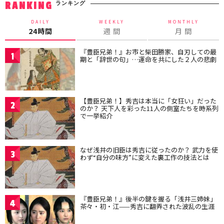
ランキング
RANKING
DAILY
WEEKLY
MONTHLY
24時間
週 間
月 間
『豊臣兄弟！』お市と柴田勝家、自刃しての最
1
期と「辞世の句」…運命を共にした２人の悲劇
【豊臣兄弟！】秀吉は本当に「女狂い」だった
2
のか？ 天下人を彩った11人の側室たちを時系列
で一挙紹介
なぜ浅井の旧臣は秀吉に従ったのか？ 武力を使
3
わず“自分の味方”に変えた裏工作の技法とは
『豊臣兄弟！』後半の鍵を握る「浅井三姉妹」
4
茶々・初・江——秀吉に翻弄された波乱の生涯