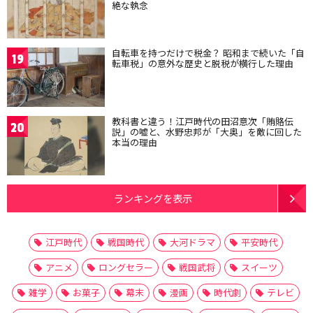
絶な執念
自転車を持つだけで税金？ 昭和まで続いた「自
19
転車税」の意外な歴史と脱税が横行した理由
教科書と違う！江戸時代の田沼意次「賄賂伝
20
説」の嘘と、水野忠邦が「大奥」を敵に回した
本当の理由
ランキングを表示
江戸時代
戦国時代
大河ドラマ
平安時代
アニメ
ロングセラー
戦国武将
スイーツ
雑学
お菓子
幕末
漫画
時代劇
テレビ