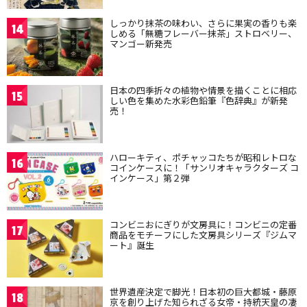
しっかり抹茶の味わい、さらに果実の香りも楽
14
しめる「無糖フレーバー抹茶」ストロベリー、
マンゴー新発売
日本の四季折々の植物や情景を描くことに相応
15
しい色を集めた水彩色鉛筆『色辞典』が新発
売！
ハローキティ、ポチャッコたちが昭和レトロな
16
コインケースに！「サンリオキャラクターズ コ
インケース」第２弾
コンビニおにぎりが文房具に！コンビニの定番
17
商品をモチーフにした文房具シリーズ『ジムマ
ート』誕生
世界遺産決定で脚光！日本初の巨大都城・藤原
18
京を創り上げた知られざる女帝・持統天皇の凄