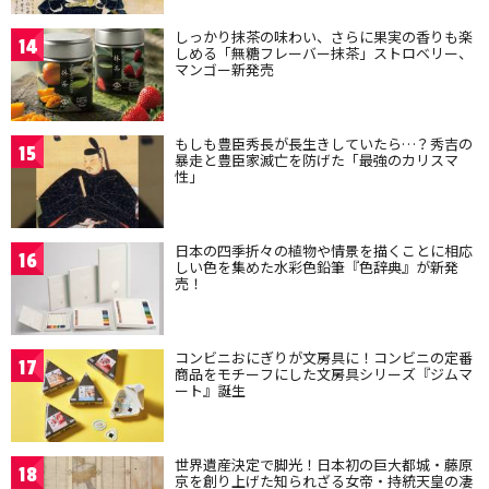
しっかり抹茶の味わい、さらに果実の香りも楽
14
しめる「無糖フレーバー抹茶」ストロベリー、
マンゴー新発売
もしも豊臣秀長が長生きしていたら…？秀吉の
15
暴走と豊臣家滅亡を防げた「最強のカリスマ
性」
日本の四季折々の植物や情景を描くことに相応
16
しい色を集めた水彩色鉛筆『色辞典』が新発
売！
コンビニおにぎりが文房具に！コンビニの定番
17
商品をモチーフにした文房具シリーズ『ジムマ
ート』誕生
世界遺産決定で脚光！日本初の巨大都城・藤原
18
京を創り上げた知られざる女帝・持統天皇の凄