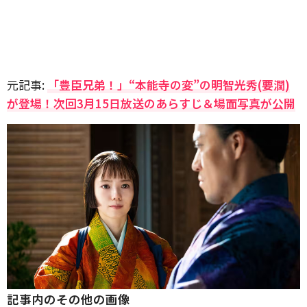
元記事:
「豊臣兄弟！」“本能寺の変”の明智光秀(要潤)
が登場！次回3月15日放送のあらすじ＆場面写真が公開
記事内のその他の画像