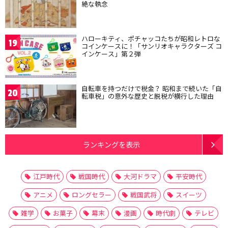
絶な執念
ハローキティ、ポチャッコたちが昭和レトロな
19
コインケースに！「サンリオキャラクターズ コ
インケース」第２弾
自転車を持つだけで税金？ 昭和まで続いた「自
20
転車税」の意外な歴史と脱税が横行した理由
ランキングを表示
江戸時代
戦国時代
大河ドラマ
平安時代
アニメ
ロングセラー
戦国武将
スイーツ
雑学
お菓子
幕末
漫画
時代劇
テレビ