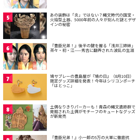
あの装飾は「炎」ではない？縄文時代の国宝・
5
火焔型土器、5000年前の人々が刻んだ謎とデザ
インの秘密
『豊臣兄弟！』後半の鍵を握る「浅井三姉妹」
6
茶々・初・江——秀吉に翻弄された波乱の生涯
鳩サブレーの豊島屋が『鳩の日』（8月10日）
7
限定グッズ詳細を発表！今年はシリコンポーチ
「はとっこ」
土偶なりきりパーカーも！青森の縄文遺跡群で
8
発掘された土偶がモチーフのキュートなグッズ
が新発売
『豊臣兄弟！』小一郎の5万の大軍に徹底抗