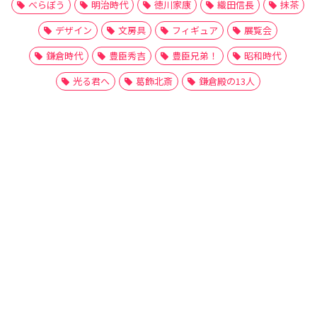
べらぼう
明治時代
徳川家康
織田信長
抹茶
デザイン
文房具
フィギュア
展覧会
鎌倉時代
豊臣秀吉
豊臣兄弟！
昭和時代
光る君へ
葛飾北斎
鎌倉殿の13人