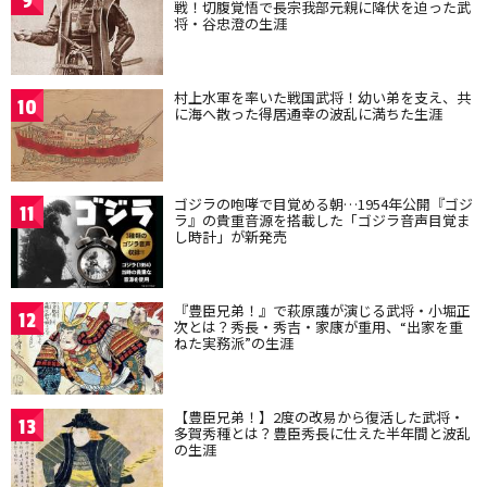
9
戦！切腹覚悟で長宗我部元親に降伏を迫った武
将・谷忠澄の生涯
村上水軍を率いた戦国武将！幼い弟を支え、共
10
に海へ散った得居通幸の波乱に満ちた生涯
ゴジラの咆哮で目覚める朝…1954年公開『ゴジ
11
ラ』の貴重音源を搭載した「ゴジラ音声目覚ま
し時計」が新発売
『豊臣兄弟！』で萩原護が演じる武将・小堀正
12
次とは？秀長・秀吉・家康が重用、“出家を重
ねた実務派”の生涯
【豊臣兄弟！】2度の改易から復活した武将・
13
多賀秀種とは？豊臣秀長に仕えた半年間と波乱
の生涯