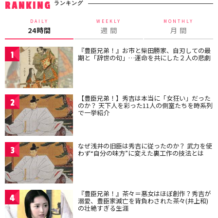
ランキング
RANKING
DAILY
WEEKLY
MONTHLY
24時間
週 間
月 間
『豊臣兄弟！』お市と柴田勝家、自刃しての最
1
期と「辞世の句」…運命を共にした２人の悲劇
【豊臣兄弟！】秀吉は本当に「女狂い」だった
2
のか？ 天下人を彩った11人の側室たちを時系列
で一挙紹介
なぜ浅井の旧臣は秀吉に従ったのか？ 武力を使
3
わず“自分の味方”に変えた裏工作の技法とは
『豊臣兄弟！』茶々＝悪女はほぼ創作？秀吉が
4
溺愛、豊臣家滅亡を背負わされた茶々(井上和)
の壮絶すぎる生涯