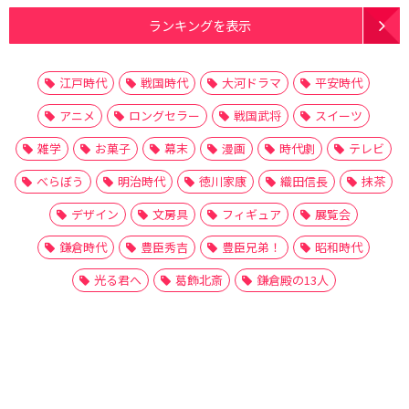
ランキングを表示
江戸時代
戦国時代
大河ドラマ
平安時代
アニメ
ロングセラー
戦国武将
スイーツ
雑学
お菓子
幕末
漫画
時代劇
テレビ
べらぼう
明治時代
徳川家康
織田信長
抹茶
デザイン
文房具
フィギュア
展覧会
鎌倉時代
豊臣秀吉
豊臣兄弟！
昭和時代
光る君へ
葛飾北斎
鎌倉殿の13人