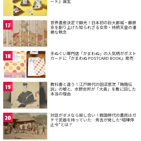
ート』誕生
世界遺産決定で脚光！日本初の巨大都城・藤原
17
京を創り上げた知られざる女帝・持統天皇の凄
絶な執念
手ぬぐい専門店「かまわぬ」の人気柄がポスト
18
カードに『かまわぬ POSTCARD BOOK』発売
教科書と違う！江戸時代の田沼意次「賄賂伝
19
説」の嘘と、水野忠邦が「大奥」を敵に回した
本当の理由
対話がダメなら殺し合い！戦国時代の農民はガ
20
チで武器を持っていた…秀吉が発した“喧嘩停
止令”とは？