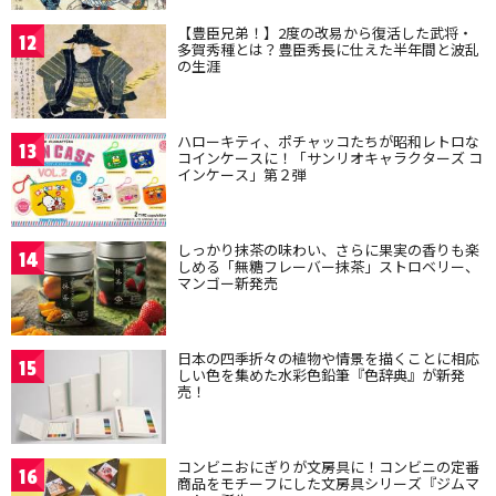
【豊臣兄弟！】2度の改易から復活した武将・
12
多賀秀種とは？豊臣秀長に仕えた半年間と波乱
の生涯
ハローキティ、ポチャッコたちが昭和レトロな
13
コインケースに！「サンリオキャラクターズ コ
インケース」第２弾
しっかり抹茶の味わい、さらに果実の香りも楽
14
しめる「無糖フレーバー抹茶」ストロベリー、
マンゴー新発売
日本の四季折々の植物や情景を描くことに相応
15
しい色を集めた水彩色鉛筆『色辞典』が新発
売！
コンビニおにぎりが文房具に！コンビニの定番
16
商品をモチーフにした文房具シリーズ『ジムマ