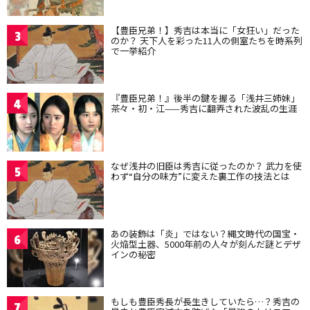
【豊臣兄弟！】秀吉は本当に「女狂い」だった
3
のか？ 天下人を彩った11人の側室たちを時系列
で一挙紹介
『豊臣兄弟！』後半の鍵を握る「浅井三姉妹」
4
茶々・初・江——秀吉に翻弄された波乱の生涯
なぜ浅井の旧臣は秀吉に従ったのか？ 武力を使
5
わず“自分の味方”に変えた裏工作の技法とは
あの装飾は「炎」ではない？縄文時代の国宝・
6
火焔型土器、5000年前の人々が刻んだ謎とデザ
インの秘密
もしも豊臣秀長が長生きしていたら…？秀吉の
7