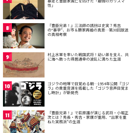
暴走と豊臣家滅亡を防げた「最強のカリスマ
性」
『豊臣兄弟！』三法師の誘拐は史実？秀吉
8
の“暴挙”、お市＆勝家再婚の真意…第30回放送
の真相考察
村上水軍を率いた戦国武将！幼い弟を支え、共
9
に海へ散った得居通幸の波乱に満ちた生涯
ゴジラの咆哮で目覚める朝…1954年公開『ゴジ
10
ラ』の貴重音源を搭載した「ゴジラ音声目覚ま
し時計」が新発売
『豊臣兄弟！』で萩原護が演じる武将・小堀正
11
次とは？秀長・秀吉・家康が重用、“出家を重
ねた実務派”の生涯