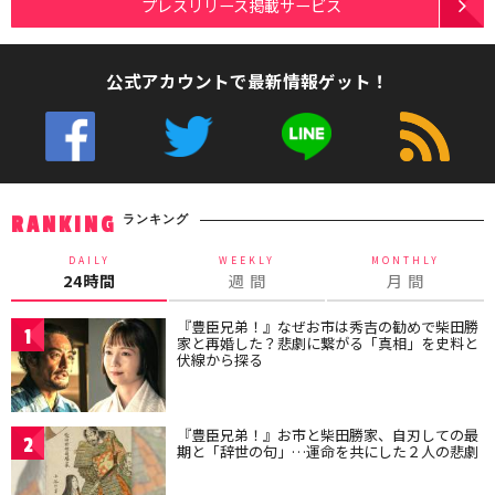
プレスリリース掲載サービス
公式アカウントで最新情報ゲット！
ランキング
RANKING
DAILY
WEEKLY
MONTHLY
24時間
週 間
月 間
『豊臣兄弟！』なぜお市は秀吉の勧めで柴田勝
1
家と再婚した？悲劇に繋がる「真相」を史料と
伏線から探る
『豊臣兄弟！』お市と柴田勝家、自刃しての最
2
期と「辞世の句」…運命を共にした２人の悲劇