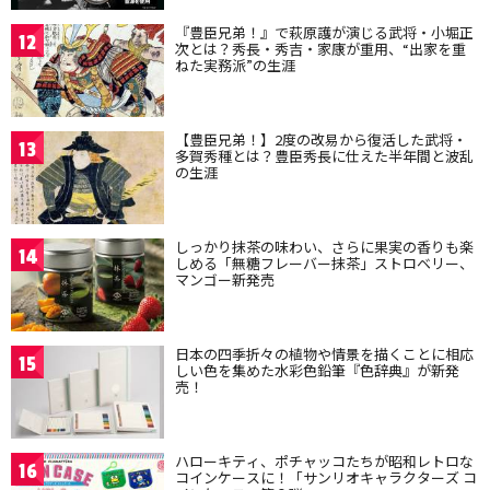
『豊臣兄弟！』で萩原護が演じる武将・小堀正
12
次とは？秀長・秀吉・家康が重用、“出家を重
ねた実務派”の生涯
【豊臣兄弟！】2度の改易から復活した武将・
13
多賀秀種とは？豊臣秀長に仕えた半年間と波乱
の生涯
しっかり抹茶の味わい、さらに果実の香りも楽
14
しめる「無糖フレーバー抹茶」ストロベリー、
マンゴー新発売
日本の四季折々の植物や情景を描くことに相応
15
しい色を集めた水彩色鉛筆『色辞典』が新発
売！
ハローキティ、ポチャッコたちが昭和レトロな
16
コインケースに！「サンリオキャラクターズ コ