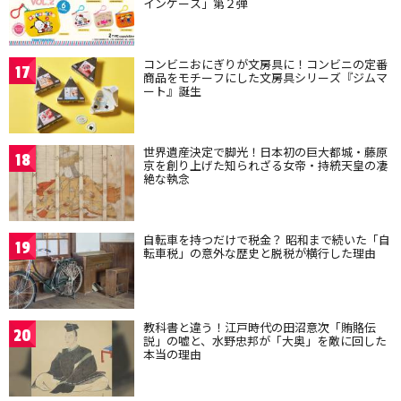
インケース」第２弾
コンビニおにぎりが文房具に！コンビニの定番
17
商品をモチーフにした文房具シリーズ『ジムマ
ート』誕生
世界遺産決定で脚光！日本初の巨大都城・藤原
18
京を創り上げた知られざる女帝・持統天皇の凄
絶な執念
自転車を持つだけで税金？ 昭和まで続いた「自
19
転車税」の意外な歴史と脱税が横行した理由
教科書と違う！江戸時代の田沼意次「賄賂伝
20
説」の嘘と、水野忠邦が「大奥」を敵に回した
本当の理由