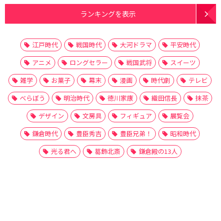
ランキングを表示
江戸時代
戦国時代
大河ドラマ
平安時代
アニメ
ロングセラー
戦国武将
スイーツ
雑学
お菓子
幕末
漫画
時代劇
テレビ
べらぼう
明治時代
徳川家康
織田信長
抹茶
デザイン
文房具
フィギュア
展覧会
鎌倉時代
豊臣秀吉
豊臣兄弟！
昭和時代
光る君へ
葛飾北斎
鎌倉殿の13人