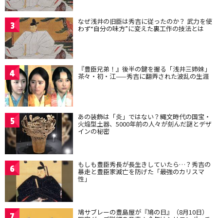
なぜ浅井の旧臣は秀吉に従ったのか？ 武力を使
3
わず“自分の味方”に変えた裏工作の技法とは
『豊臣兄弟！』後半の鍵を握る「浅井三姉妹」
4
茶々・初・江——秀吉に翻弄された波乱の生涯
あの装飾は「炎」ではない？縄文時代の国宝・
5
火焔型土器、5000年前の人々が刻んだ謎とデザ
インの秘密
もしも豊臣秀長が長生きしていたら…？秀吉の
6
暴走と豊臣家滅亡を防げた「最強のカリスマ
性」
鳩サブレーの豊島屋が『鳩の日』（8月10日）
7