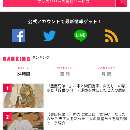
プレスリリース掲載サービス
公式アカウントで最新情報ゲット！
ランキング
RANKING
DAILY
WEEKLY
MONTHLY
24時間
週 間
月 間
『豊臣兄弟！』お市と柴田勝家、自刃しての最
1
期と「辞世の句」…運命を共にした２人の悲劇
【豊臣兄弟！】秀吉は本当に「女狂い」だった
2
のか？ 天下人を彩った11人の側室たちを時系列
で一挙紹介