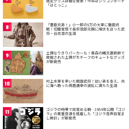
限定グッズ詳細を発表！今年はシリコンポーチ
「はとっこ」
『豊臣兄弟！』小一郎の5万の大軍に徹底抗
8
戦！切腹覚悟で長宗我部元親に降伏を迫った武
将・谷忠澄の生涯
土偶なりきりパーカーも！青森の縄文遺跡群で
9
発掘された土偶がモチーフのキュートなグッズ
が新発売
村上水軍を率いた戦国武将！幼い弟を支え、共
10
に海へ散った得居通幸の波乱に満ちた生涯
ゴジラの咆哮で目覚める朝…1954年公開『ゴジ
11
ラ』の貴重音源を搭載した「ゴジラ音声目覚ま
し時計」が新発売