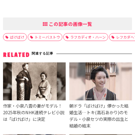
この記事の画像一覧
ばけばけ
トミーバストウ
ラフカディオ・ハーン
レフカダヘ
関連する記事
RELATED
作家・小泉八雲の妻がモデル！
朝ドラ「ばけばけ」儚かった結
2025年秋のNHK連続テレビ小説
婚生活…トキ(高石あかり)のモ
は「ばけばけ」に決定
デル・小泉セツの実際の出生と
結婚の結末