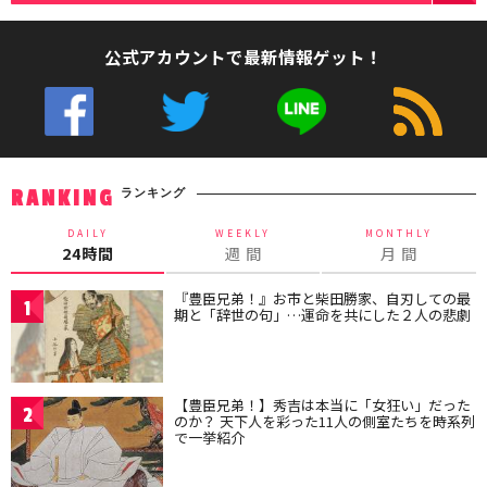
公式アカウントで最新情報ゲット！
ランキング
RANKING
DAILY
WEEKLY
MONTHLY
24時間
週 間
月 間
『豊臣兄弟！』お市と柴田勝家、自刃しての最
1
期と「辞世の句」…運命を共にした２人の悲劇
【豊臣兄弟！】秀吉は本当に「女狂い」だった
2
のか？ 天下人を彩った11人の側室たちを時系列
で一挙紹介