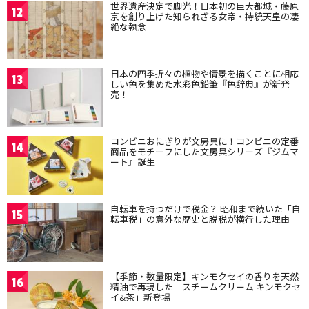
世界遺産決定で脚光！日本初の巨大都城・藤原
12
京を創り上げた知られざる女帝・持統天皇の凄
絶な執念
日本の四季折々の植物や情景を描くことに相応
13
しい色を集めた水彩色鉛筆『色辞典』が新発
売！
コンビニおにぎりが文房具に！コンビニの定番
14
商品をモチーフにした文房具シリーズ『ジムマ
ート』誕生
自転車を持つだけで税金？ 昭和まで続いた「自
15
転車税」の意外な歴史と脱税が横行した理由
【季節・数量限定】キンモクセイの香りを天然
16
精油で再現した「スチームクリーム キンモクセ
イ&茶」新登場