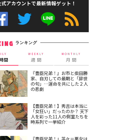
公式アカウントで最新情報ゲット！
ランキング
KING
ILY
WEEKLY
MONTHLY
4時間
週 間
月 間
『豊臣兄弟！』お市と柴田勝
家、自刃しての最期と「辞世
の句」…運命を共にした２人
の悲劇
【豊臣兄弟！】秀吉は本当に
「女狂い」だったのか？ 天下
人を彩った11人の側室たちを
時系列で一挙紹介
『豊臣兄弟！』茶々＝悪女は