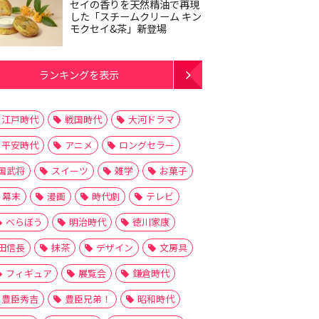
セイの香りを天然精油で再現
した「スチームクリーム キン
モクセイ&茶」新登場
ランキングを表示
江戸時代
戦国時代
大河ドラマ
平安時代
アニメ
ロングセラー
国武将
スイーツ
雑学
お菓子
幕末
漫画
時代劇
テレビ
べらぼう
明治時代
徳川家康
田信長
抹茶
デザイン
文房具
フィギュア
展覧会
鎌倉時代
豊臣秀吉
豊臣兄弟！
昭和時代