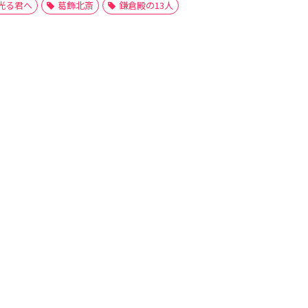
光る君へ
葛飾北斎
鎌倉殿の13人