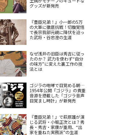
土偶がモチーフのキュートな
グッズが新発売
『豊臣兄弟！』小一郎の5万
の大軍に徹底抗戦！切腹覚悟
で長宗我部元親に降伏を迫っ
た武将・谷忠澄の生涯
なぜ浅井の旧臣は秀吉に従っ
たのか？ 武力を使わず“自分
の味方”に変えた裏工作の技
法とは
ゴジラの咆哮で目覚める朝…
1954年公開『ゴジラ』の貴重
音源を搭載した「ゴジラ音声
目覚まし時計」が新発売
『豊臣兄弟！』で萩原護が演
じる武将・小堀正次とは？秀
長・秀吉・家康が重用、“出
家を重ねた実務派”の生涯