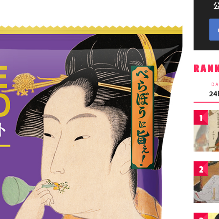
RAN
DA
2
1
2