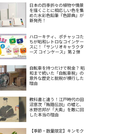
日本の四季折々の植物や情景
を描くことに相応しい色を集
めた水彩色鉛筆『色辞典』が
新発売！
ハローキティ、ポチャッコた
ちが昭和レトロなコインケー
スに！「サンリオキャラクタ
ーズ コインケース」第２弾
自転車を持つだけで税金？ 昭
和まで続いた「自転車税」の
意外な歴史と脱税が横行した
理由
教科書と違う！江戸時代の田
沼意次「賄賂伝説」の嘘と、
水野忠邦が「大奥」を敵に回
した本当の理由
【季節・数量限定】キンモク