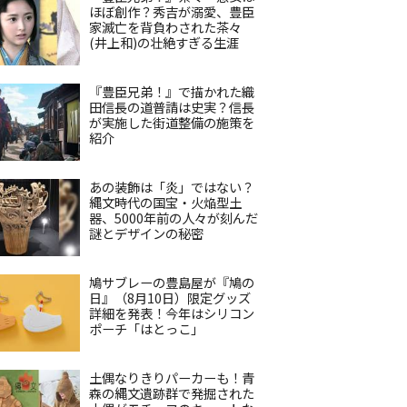
ほぼ創作？秀吉が溺愛、豊臣
家滅亡を背負わされた茶々
(井上和)の壮絶すぎる生涯
『豊臣兄弟！』で描かれた織
田信長の道普請は史実？信長
が実施した街道整備の施策を
紹介
あの装飾は「炎」ではない？
縄文時代の国宝・火焔型土
器、5000年前の人々が刻んだ
謎とデザインの秘密
鳩サブレーの豊島屋が『鳩の
日』（8月10日）限定グッズ
詳細を発表！今年はシリコン
ポーチ「はとっこ」
土偶なりきりパーカーも！青
森の縄文遺跡群で発掘された