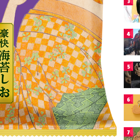
3
4
5
6
7