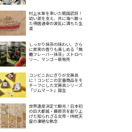
村上水軍を率いた戦国武将！
幼い弟を支え、共に海へ散っ
た得居通幸の波乱に満ちた生
涯
しっかり抹茶の味わい、さら
に果実の香りも楽しめる「無
糖フレーバー抹茶」ストロベ
リー、マンゴー新発売
コンビニおにぎりが文房具
に！コンビニの定番商品をモ
チーフにした文房具シリーズ
『ジムマート』誕生
世界遺産決定で脚光！日本初
の巨大都城・藤原京を創り上
げた知られざる女帝・持統天
皇の凄絶な執念