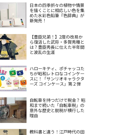
日本の四季折々の植物や情景
を描くことに相応しい色を集
めた水彩色鉛筆『色辞典』が
新発売！
【豊臣兄弟！】2度の改易か
ら復活した武将・多賀秀種と
は？豊臣秀長に仕えた半年間
と波乱の生涯
ハローキティ、ポチャッコた
ちが昭和レトロなコインケー
スに！「サンリオキャラクタ
ーズ コインケース」第２弾
自転車を持つだけで税金？ 昭
和まで続いた「自転車税」の
意外な歴史と脱税が横行した
理由
教科書と違う！江戸時代の田