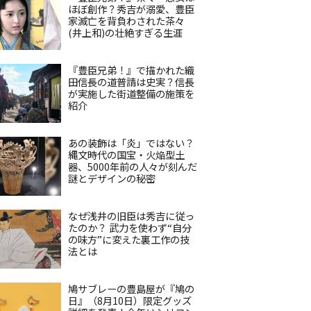
ほぼ創作？秀吉が溺愛、豊臣
家滅亡を背負わされた茶々
(井上和)の壮絶すぎる生涯
『豊臣兄弟！』で描かれた織
田信長の道普請は史実？信長
が実施した街道整備の施策を
紹介
あの装飾は「炎」ではない？
縄文時代の国宝・火焔型土
器、5000年前の人々が刻んだ
謎とデザインの秘密
なぜ浅井の旧臣は秀吉に従っ
たのか？ 武力を使わず“自分
の味方”に変えた裏工作の技
法とは
鳩サブレーの豊島屋が『鳩の
日』（8月10日）限定グッズ