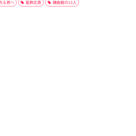
光る君へ
葛飾北斎
鎌倉殿の13人