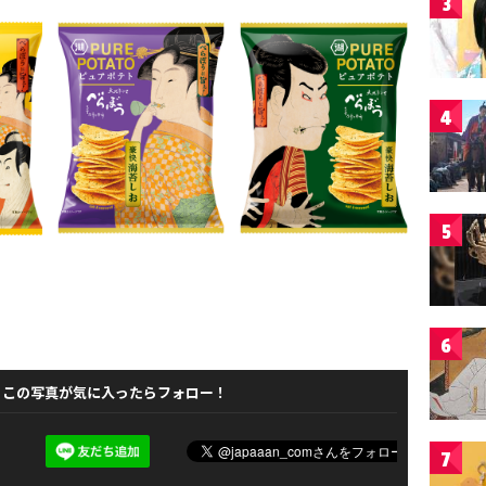
3
4
5
6
この写真が気に入ったらフォロー！
7