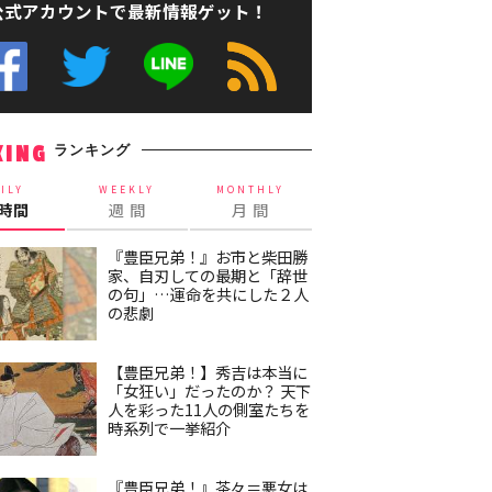
公式アカウントで最新情報ゲット！
ランキング
KING
ILY
WEEKLY
MONTHLY
4時間
週 間
月 間
『豊臣兄弟！』お市と柴田勝
家、自刃しての最期と「辞世
の句」…運命を共にした２人
の悲劇
【豊臣兄弟！】秀吉は本当に
「女狂い」だったのか？ 天下
人を彩った11人の側室たちを
時系列で一挙紹介
『豊臣兄弟！』茶々＝悪女は