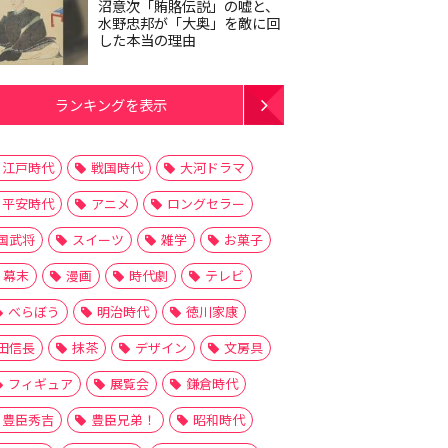
沼意次「賄賂伝説」の嘘と、
水野忠邦が「大奥」を敵に回
した本当の理由
ランキングを表示
江戸時代
戦国時代
大河ドラマ
平安時代
アニメ
ロングセラー
国武将
スイーツ
雑学
お菓子
幕末
漫画
時代劇
テレビ
べらぼう
明治時代
徳川家康
田信長
抹茶
デザイン
文房具
フィギュア
展覧会
鎌倉時代
豊臣秀吉
豊臣兄弟！
昭和時代