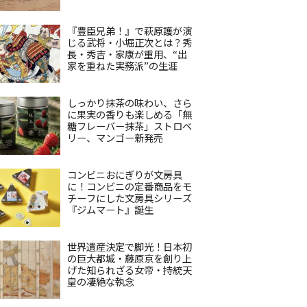
『豊臣兄弟！』で萩原護が演
じる武将・小堀正次とは？秀
長・秀吉・家康が重用、“出
家を重ねた実務派”の生涯
しっかり抹茶の味わい、さら
に果実の香りも楽しめる「無
糖フレーバー抹茶」ストロベ
リー、マンゴー新発売
コンビニおにぎりが文房具
に！コンビニの定番商品をモ
チーフにした文房具シリーズ
『ジムマート』誕生
世界遺産決定で脚光！日本初
の巨大都城・藤原京を創り上
げた知られざる女帝・持統天
皇の凄絶な執念