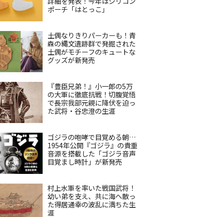
詳細を発表！今年はシリコン
ポーチ「はとっこ」
土偶なりきりパーカーも！青
森の縄文遺跡群で発掘された
土偶がモチーフのキュートな
グッズが新発売
『豊臣兄弟！』小一郎の5万
の大軍に徹底抗戦！切腹覚悟
で長宗我部元親に降伏を迫っ
た武将・谷忠澄の生涯
ゴジラの咆哮で目覚める朝…
1954年公開『ゴジラ』の貴重
音源を搭載した「ゴジラ音声
目覚まし時計」が新発売
村上水軍を率いた戦国武将！
幼い弟を支え、共に海へ散っ
た得居通幸の波乱に満ちた生
涯