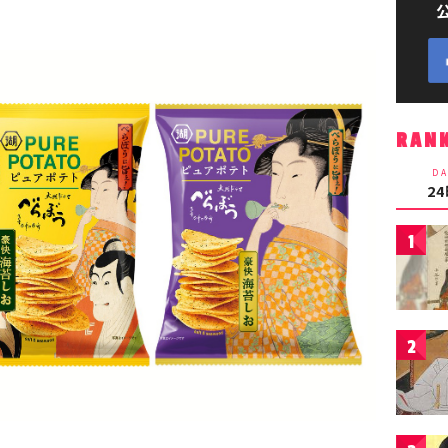
RAN
DA
2
1
2