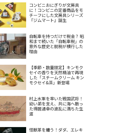
コンビニおにぎりが文房具
に！コンビニの定番商品をモ
チーフにした文房具シリーズ
『ジムマート』誕生
自転車を持つだけで税金？ 昭
和まで続いた「自転車税」の
意外な歴史と脱税が横行した
理由
【季節・数量限定】キンモク
セイの香りを天然精油で再現
した「スチームクリーム キン
モクセイ&茶」新登場
村上水軍を率いた戦国武将！
幼い弟を支え、共に海へ散っ
た得居通幸の波乱に満ちた生
涯
怪獣革を纏う！ダダ、エレキ