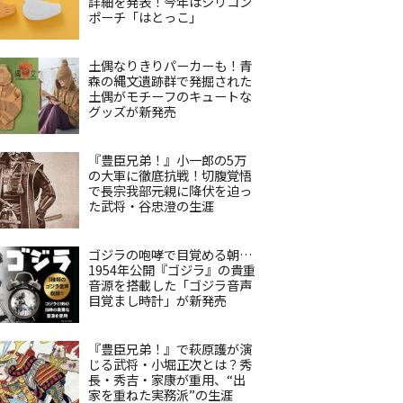
詳細を発表！今年はシリコン
ポーチ「はとっこ」
土偶なりきりパーカーも！青
森の縄文遺跡群で発掘された
土偶がモチーフのキュートな
グッズが新発売
『豊臣兄弟！』小一郎の5万
の大軍に徹底抗戦！切腹覚悟
で長宗我部元親に降伏を迫っ
た武将・谷忠澄の生涯
ゴジラの咆哮で目覚める朝…
1954年公開『ゴジラ』の貴重
音源を搭載した「ゴジラ音声
目覚まし時計」が新発売
『豊臣兄弟！』で萩原護が演
じる武将・小堀正次とは？秀
長・秀吉・家康が重用、“出
家を重ねた実務派”の生涯