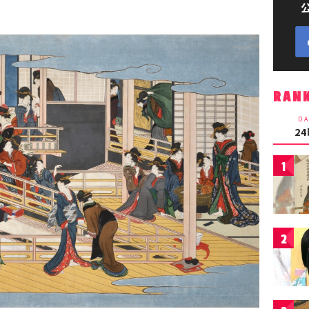
RAN
DA
2
1
2