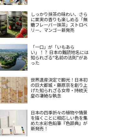
しっかり抹茶の味わい、さら
に果実の香りも楽しめる「無
糖フレーバー抹茶」ストロベ
リー、マンゴー新発売
「一口」が「いもあら
い」！？ 日本の難読地名には
知られざる“名前の法則”があ
った
世界遺産決定で脚光！日本初
の巨大都城・藤原京を創り上
げた知られざる女帝・持統天
皇の凄絶な執念
日本の四季折々の植物や情景
を描くことに相応しい色を集
めた水彩色鉛筆『色辞典』が
新発売！