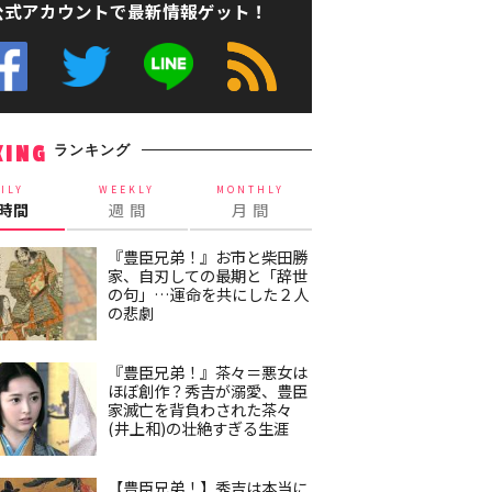
公式アカウントで最新情報ゲット！
ランキング
KING
ILY
WEEKLY
MONTHLY
4時間
週 間
月 間
『豊臣兄弟！』お市と柴田勝
家、自刃しての最期と「辞世
の句」…運命を共にした２人
の悲劇
『豊臣兄弟！』茶々＝悪女は
ほぼ創作？秀吉が溺愛、豊臣
家滅亡を背負わされた茶々
(井上和)の壮絶すぎる生涯
【豊臣兄弟！】秀吉は本当に