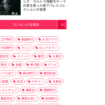
ング…ウルトラ怪獣モチーフ
の革を使った新アパレルコレ
クションが発表
ランキングを表示
江戸時代
戦国時代
大河ドラマ
平安時代
アニメ
ロングセラー
国武将
スイーツ
雑学
お菓子
幕末
漫画
時代劇
テレビ
べらぼう
明治時代
織田信長
川家康
抹茶
デザイン
文房具
フィギュア
展覧会
鎌倉時代
豊臣秀吉
豊臣兄弟！
昭和時代