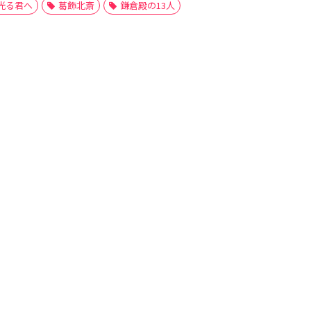
光る君へ
葛飾北斎
鎌倉殿の13人