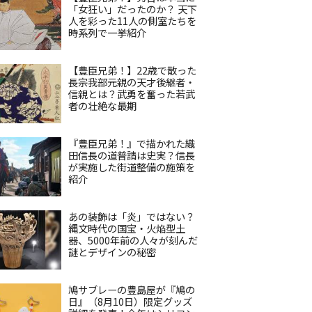
「女狂い」だったのか？ 天下
人を彩った11人の側室たちを
時系列で一挙紹介
【豊臣兄弟！】22歳で散った
長宗我部元親の天才後継者・
信親とは？武勇を奮った若武
者の壮絶な最期
『豊臣兄弟！』で描かれた織
田信長の道普請は史実？信長
が実施した街道整備の施策を
紹介
あの装飾は「炎」ではない？
縄文時代の国宝・火焔型土
器、5000年前の人々が刻んだ
謎とデザインの秘密
鳩サブレーの豊島屋が『鳩の
日』（8月10日）限定グッズ