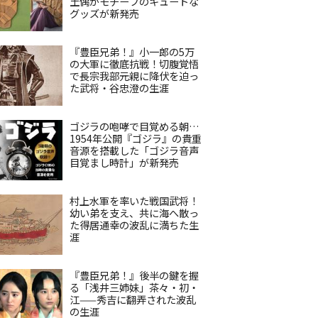
土偶がモチーフのキュートな
グッズが新発売
『豊臣兄弟！』小一郎の5万
の大軍に徹底抗戦！切腹覚悟
で長宗我部元親に降伏を迫っ
た武将・谷忠澄の生涯
ゴジラの咆哮で目覚める朝…
1954年公開『ゴジラ』の貴重
音源を搭載した「ゴジラ音声
目覚まし時計」が新発売
村上水軍を率いた戦国武将！
幼い弟を支え、共に海へ散っ
た得居通幸の波乱に満ちた生
涯
『豊臣兄弟！』後半の鍵を握
る「浅井三姉妹」茶々・初・
江——秀吉に翻弄された波乱
の生涯