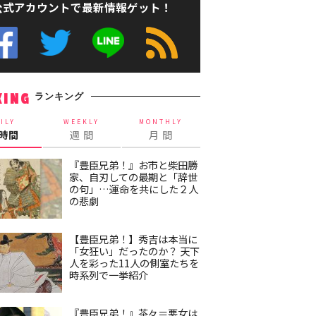
公式アカウントで最新情報ゲット！
ランキング
KING
ILY
WEEKLY
MONTHLY
4時間
週 間
月 間
『豊臣兄弟！』お市と柴田勝
家、自刃しての最期と「辞世
の句」…運命を共にした２人
の悲劇
【豊臣兄弟！】秀吉は本当に
「女狂い」だったのか？ 天下
人を彩った11人の側室たちを
時系列で一挙紹介
『豊臣兄弟！』茶々＝悪女は