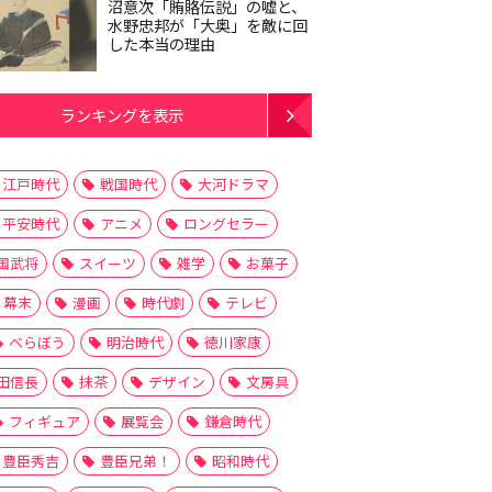
沼意次「賄賂伝説」の嘘と、
水野忠邦が「大奥」を敵に回
した本当の理由
ランキングを表示
江戸時代
戦国時代
大河ドラマ
平安時代
アニメ
ロングセラー
国武将
スイーツ
雑学
お菓子
幕末
漫画
時代劇
テレビ
べらぼう
明治時代
徳川家康
田信長
抹茶
デザイン
文房具
フィギュア
展覧会
鎌倉時代
豊臣秀吉
豊臣兄弟！
昭和時代