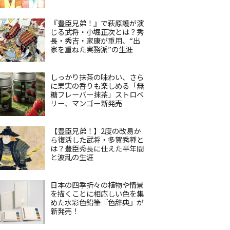
『豊臣兄弟！』で萩原護が演
じる武将・小堀正次とは？秀
長・秀吉・家康が重用、“出
家を重ねた実務派”の生涯
しっかり抹茶の味わい、さら
に果実の香りも楽しめる「無
糖フレーバー抹茶」ストロベ
リー、マンゴー新発売
【豊臣兄弟！】2度の改易か
ら復活した武将・多賀秀種と
は？豊臣秀長に仕えた半年間
と波乱の生涯
日本の四季折々の植物や情景
を描くことに相応しい色を集
めた水彩色鉛筆『色辞典』が
新発売！