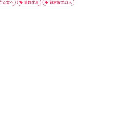
光る君へ
葛飾北斎
鎌倉殿の13人