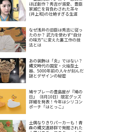
ほぼ創作？秀吉が溺愛、豊臣
家滅亡を背負わされた茶々
(井上和)の壮絶すぎる生涯
なぜ浅井の旧臣は秀吉に従っ
たのか？ 武力を使わず“自分
の味方”に変えた裏工作の技
法とは
あの装飾は「炎」ではない？
縄文時代の国宝・火焔型土
器、5000年前の人々が刻んだ
謎とデザインの秘密
鳩サブレーの豊島屋が『鳩の
日』（8月10日）限定グッズ
詳細を発表！今年はシリコン
ポーチ「はとっこ」
土偶なりきりパーカーも！青
森の縄文遺跡群で発掘された