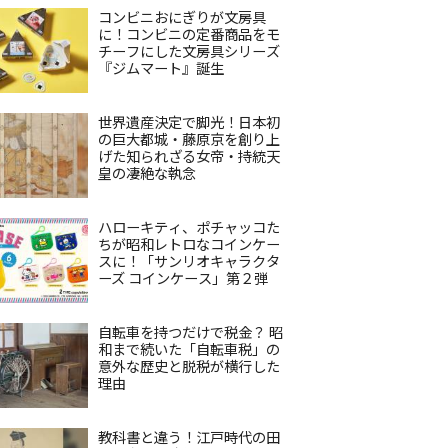
コンビニおにぎりが文房具
に！コンビニの定番商品をモ
チーフにした文房具シリーズ
『ジムマート』誕生
世界遺産決定で脚光！日本初
の巨大都城・藤原京を創り上
げた知られざる女帝・持統天
皇の凄絶な執念
ハローキティ、ポチャッコた
ちが昭和レトロなコインケー
スに！「サンリオキャラクタ
ーズ コインケース」第２弾
自転車を持つだけで税金？ 昭
和まで続いた「自転車税」の
意外な歴史と脱税が横行した
理由
教科書と違う！江戸時代の田