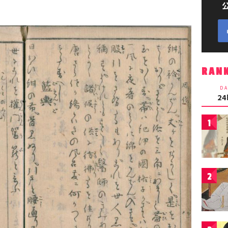
RAN
DA
2
1
2