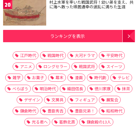
村上水軍を率いた戦国武将！幼い弟を支え、共
20
に海へ散った得居通幸の波乱に満ちた生涯
ランキングを表示
江戸時代
戦国時代
大河ドラマ
平安時代
アニメ
ロングセラー
戦国武将
スイーツ
雑学
お菓子
幕末
漫画
時代劇
テレビ
べらぼう
明治時代
織田信長
徳川家康
抹茶
デザイン
文房具
フィギュア
展覧会
鎌倉時代
豊臣秀吉
豊臣兄弟！
昭和時代
光る君へ
葛飾北斎
鎌倉殿の13人