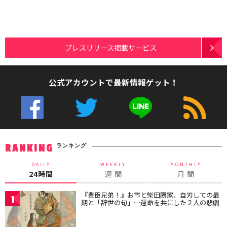
プレスリリース掲載サービス
公式アカウントで最新情報ゲット！
ランキング
RANKING
DAILY
WEEKLY
MONTHLY
24時間
週 間
月 間
『豊臣兄弟！』お市と柴田勝家、自刃しての最
1
期と「辞世の句」…運命を共にした２人の悲劇