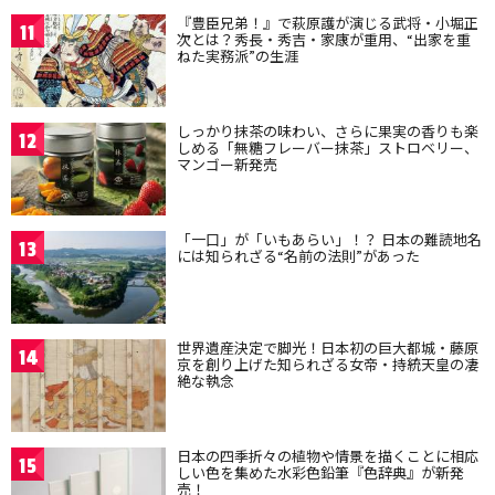
『豊臣兄弟！』で萩原護が演じる武将・小堀正
11
次とは？秀長・秀吉・家康が重用、“出家を重
ねた実務派”の生涯
しっかり抹茶の味わい、さらに果実の香りも楽
12
しめる「無糖フレーバー抹茶」ストロベリー、
マンゴー新発売
「一口」が「いもあらい」！？ 日本の難読地名
13
には知られざる“名前の法則”があった
世界遺産決定で脚光！日本初の巨大都城・藤原
14
京を創り上げた知られざる女帝・持統天皇の凄
絶な執念
日本の四季折々の植物や情景を描くことに相応
15
しい色を集めた水彩色鉛筆『色辞典』が新発
売！