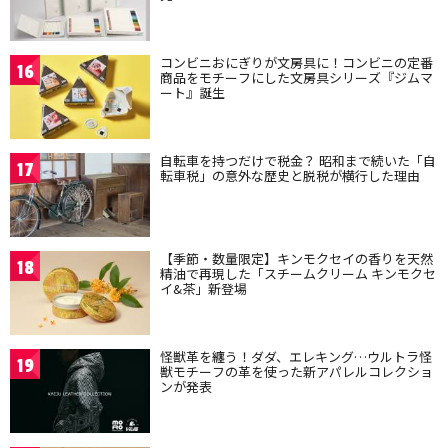
コンビニおにぎりが文房具に！コンビニの定番
16
商品をモチーフにした文房具シリーズ『ジムマ
ート』誕生
自転車を持つだけで税金？ 昭和まで続いた「自
17
転車税」の意外な歴史と脱税が横行した理由
【季節・数量限定】キンモクセイの香りを天然
18
精油で再現した「スチームクリーム キンモクセ
イ&茶」新登場
怪獣革を纏う！ダダ、エレキング…ウルトラ怪
19
獣モチーフの革を使った新アパレルコレクショ
ンが発表