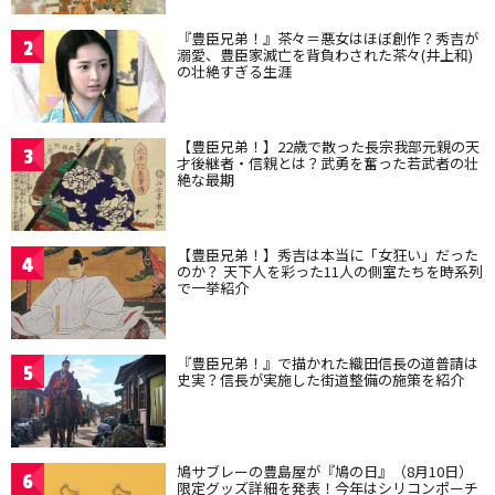
『豊臣兄弟！』茶々＝悪女はほぼ創作？秀吉が
2
溺愛、豊臣家滅亡を背負わされた茶々(井上和)
の壮絶すぎる生涯
【豊臣兄弟！】22歳で散った長宗我部元親の天
3
才後継者・信親とは？武勇を奮った若武者の壮
絶な最期
【豊臣兄弟！】秀吉は本当に「女狂い」だった
4
のか？ 天下人を彩った11人の側室たちを時系列
で一挙紹介
『豊臣兄弟！』で描かれた織田信長の道普請は
5
史実？信長が実施した街道整備の施策を紹介
鳩サブレーの豊島屋が『鳩の日』（8月10日）
6
限定グッズ詳細を発表！今年はシリコンポーチ