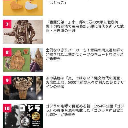
「はとっこ」
『豊臣兄弟！』小一郎の5万の大軍に徹底抗
7
戦！切腹覚悟で長宗我部元親に降伏を迫った武
将・谷忠澄の生涯
土偶なりきりパーカーも！青森の縄文遺跡群で
8
発掘された土偶がモチーフのキュートなグッズ
が新発売
あの装飾は「炎」ではない？縄文時代の国宝・
9
火焔型土器、5000年前の人々が刻んだ謎とデザ
インの秘密
ゴジラの咆哮で目覚める朝…1954年公開『ゴジ
10
ラ』の貴重音源を搭載した「ゴジラ音声目覚ま
し時計」が新発売