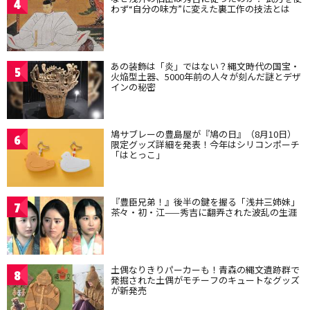
4
わず“自分の味方”に変えた裏工作の技法とは
あの装飾は「炎」ではない？縄文時代の国宝・
5
火焔型土器、5000年前の人々が刻んだ謎とデザ
インの秘密
鳩サブレーの豊島屋が『鳩の日』（8月10日）
6
限定グッズ詳細を発表！今年はシリコンポーチ
「はとっこ」
『豊臣兄弟！』後半の鍵を握る「浅井三姉妹」
7
茶々・初・江——秀吉に翻弄された波乱の生涯
土偶なりきりパーカーも！青森の縄文遺跡群で
8
発掘された土偶がモチーフのキュートなグッズ
が新発売