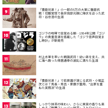
『豊臣兄弟！』小一郎の5万の大軍に徹底抗
9
戦！切腹覚悟で長宗我部元親に降伏を迫った武
将・谷忠澄の生涯
ゴジラの咆哮で目覚める朝…1954年公開『ゴジ
10
ラ』の貴重音源を搭載した「ゴジラ音声目覚ま
し時計」が新発売
村上水軍を率いた戦国武将！幼い弟を支え、共
11
に海へ散った得居通幸の波乱に満ちた生涯
『豊臣兄弟！』で萩原護が演じる武将・小堀正
12
次とは？秀長・秀吉・家康が重用、“出家を重
ねた実務派”の生涯
しっかり抹茶の味わい、さらに果実の香りも楽
13
しめる「無糖フレーバー抹茶」ストロベリー、