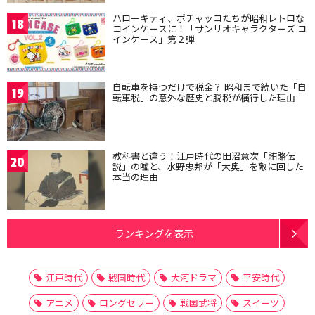
ハローキティ、ポチャッコたちが昭和レトロな
18
コインケースに！「サンリオキャラクターズ コ
インケース」第２弾
自転車を持つだけで税金？ 昭和まで続いた「自
19
転車税」の意外な歴史と脱税が横行した理由
教科書と違う！江戸時代の田沼意次「賄賂伝
20
説」の嘘と、水野忠邦が「大奥」を敵に回した
本当の理由
ランキングを表示
江戸時代
戦国時代
大河ドラマ
平安時代
アニメ
ロングセラー
戦国武将
スイーツ