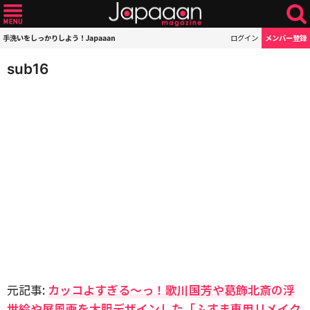
手洗いをしっかりしよう！Japaaan
ログイン
メンバー登録
sub16
元記事:
カッコよすぎる〜っ！歌川国芳や葛飾北斎の浮
世絵や屏風画を大胆デザインした「ふすま専用リメイク