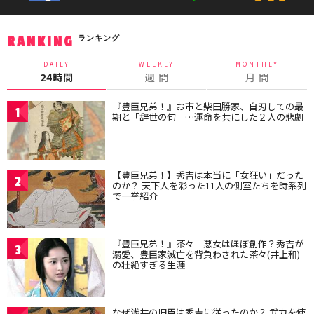
ランキング
RANKING
DAILY
WEEKLY
MONTHLY
24時間
週 間
月 間
『豊臣兄弟！』お市と柴田勝家、自刃しての最
1
期と「辞世の句」…運命を共にした２人の悲劇
【豊臣兄弟！】秀吉は本当に「女狂い」だった
2
のか？ 天下人を彩った11人の側室たちを時系列
で一挙紹介
『豊臣兄弟！』茶々＝悪女はほぼ創作？秀吉が
3
溺愛、豊臣家滅亡を背負わされた茶々(井上和)
の壮絶すぎる生涯
なぜ浅井の旧臣は秀吉に従ったのか？ 武力を使