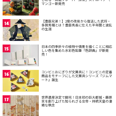
マンゴー新発売
【豊臣兄弟！】2度の改易から復活した武将・
14
多賀秀種とは？豊臣秀長に仕えた半年間と波乱
の生涯
日本の四季折々の植物や情景を描くことに相応
15
しい色を集めた水彩色鉛筆『色辞典』が新発
売！
コンビニおにぎりが文房具に！コンビニの定番
16
商品をモチーフにした文房具シリーズ『ジムマ
ート』誕生
世界遺産決定で脚光！日本初の巨大都城・藤原
17
京を創り上げた知られざる女帝・持統天皇の凄
絶な執念