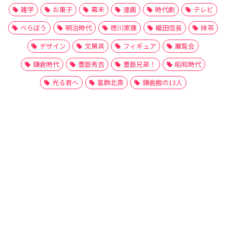
雑学
お菓子
幕末
漫画
時代劇
テレビ
べらぼう
明治時代
徳川家康
織田信長
抹茶
デザイン
文房具
フィギュア
展覧会
鎌倉時代
豊臣秀吉
豊臣兄弟！
昭和時代
光る君へ
葛飾北斎
鎌倉殿の13人