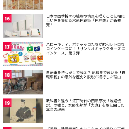
日本の四季折々の植物や情景を描くことに相応
16
しい色を集めた水彩色鉛筆『色辞典』が新発
売！
ハローキティ、ポチャッコたちが昭和レトロな
17
コインケースに！「サンリオキャラクターズ コ
インケース」第２弾
自転車を持つだけで税金？ 昭和まで続いた「自
18
転車税」の意外な歴史と脱税が横行した理由
教科書と違う！江戸時代の田沼意次「賄賂伝
19
説」の嘘と、水野忠邦が「大奥」を敵に回した
本当の理由
【季節・数量限定】キンモクセイの香りを天然