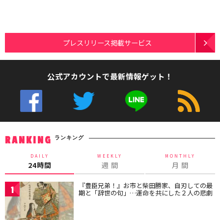
プレスリリース掲載サービス
公式アカウントで最新情報ゲット！
ランキング
RANKING
DAILY
WEEKLY
MONTHLY
24時間
週 間
月 間
『豊臣兄弟！』お市と柴田勝家、自刃しての最
1
期と「辞世の句」…運命を共にした２人の悲劇