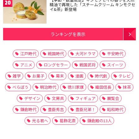
20
精油で再現した「スチームクリーム キンモクセ
イ&茶」新登場
ランキングを表示
江戸時代
戦国時代
大河ドラマ
平安時代
アニメ
ロングセラー
戦国武将
スイーツ
雑学
お菓子
幕末
漫画
時代劇
テレビ
べらぼう
明治時代
徳川家康
織田信長
抹茶
デザイン
文房具
フィギュア
展覧会
鎌倉時代
豊臣秀吉
豊臣兄弟！
昭和時代
光る君へ
葛飾北斎
鎌倉殿の13人