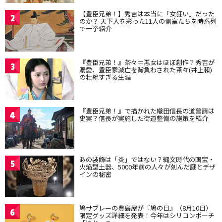
【豊臣兄弟！】秀吉は本当に「女狂い」だった
2
のか？ 天下人を彩った11人の側室たちを時系列
で一挙紹介
『豊臣兄弟！』茶々＝悪女はほぼ創作？秀吉が
3
溺愛、豊臣家滅亡を背負わされた茶々(井上和)
の壮絶すぎる生涯
『豊臣兄弟！』で描かれた織田信長の道普請は
4
史実？信長が実施した街道整備の施策を紹介
あの装飾は「炎」ではない？縄文時代の国宝・
5
火焔型土器、5000年前の人々が刻んだ謎とデザ
インの秘密
鳩サブレーの豊島屋が『鳩の日』（8月10日）
6
限定グッズ詳細を発表！今年はシリコンポーチ