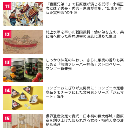
『豊臣兄弟！』で萩原護が演じる武将・小堀正
11
次とは？秀長・秀吉・家康が重用、“出家を重
ねた実務派”の生涯
村上水軍を率いた戦国武将！幼い弟を支え、共
12
に海へ散った得居通幸の波乱に満ちた生涯
しっかり抹茶の味わい、さらに果実の香りも楽
13
しめる「無糖フレーバー抹茶」ストロベリー、
マンゴー新発売
コンビニおにぎりが文房具に！コンビニの定番
14
商品をモチーフにした文房具シリーズ『ジムマ
ート』誕生
世界遺産決定で脚光！日本初の巨大都城・藤原
15
京を創り上げた知られざる女帝・持統天皇の凄
絶な執念