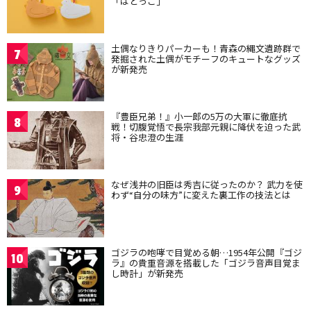
「はとっこ」
土偶なりきりパーカーも！青森の縄文遺跡群で
7
発掘された土偶がモチーフのキュートなグッズ
が新発売
『豊臣兄弟！』小一郎の5万の大軍に徹底抗
8
戦！切腹覚悟で長宗我部元親に降伏を迫った武
将・谷忠澄の生涯
なぜ浅井の旧臣は秀吉に従ったのか？ 武力を使
9
わず“自分の味方”に変えた裏工作の技法とは
ゴジラの咆哮で目覚める朝…1954年公開『ゴジ
10
ラ』の貴重音源を搭載した「ゴジラ音声目覚ま
し時計」が新発売