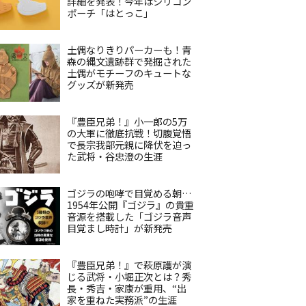
詳細を発表！今年はシリコン
ポーチ「はとっこ」
土偶なりきりパーカーも！青
森の縄文遺跡群で発掘された
土偶がモチーフのキュートな
グッズが新発売
『豊臣兄弟！』小一郎の5万
の大軍に徹底抗戦！切腹覚悟
で長宗我部元親に降伏を迫っ
た武将・谷忠澄の生涯
ゴジラの咆哮で目覚める朝…
1954年公開『ゴジラ』の貴重
音源を搭載した「ゴジラ音声
目覚まし時計」が新発売
『豊臣兄弟！』で萩原護が演
じる武将・小堀正次とは？秀
長・秀吉・家康が重用、“出
家を重ねた実務派”の生涯