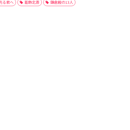
光る君へ
葛飾北斎
鎌倉殿の13人