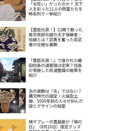
「女狂い」だったのか？ 天下
人を彩った11人の側室たちを
時系列で一挙紹介
【豊臣兄弟！】22歳で散った
長宗我部元親の天才後継者・
信親とは？武勇を奮った若武
者の壮絶な最期
『豊臣兄弟！』で描かれた織
田信長の道普請は史実？信長
が実施した街道整備の施策を
紹介
あの装飾は「炎」ではない？
縄文時代の国宝・火焔型土
器、5000年前の人々が刻んだ
謎とデザインの秘密
鳩サブレーの豊島屋が『鳩の
日』（8月10日）限定グッズ