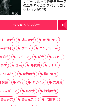
ング…ウルトラ怪獣モチーフ
の革を使った新アパレルコレ
クションが発表
ランキングを表示
江戸時代
戦国時代
大河ドラマ
平安時代
アニメ
ロングセラー
国武将
スイーツ
雑学
お菓子
幕末
漫画
時代劇
テレビ
べらぼう
明治時代
織田信長
川家康
抹茶
デザイン
文房具
フィギュア
展覧会
鎌倉時代
豊臣秀吉
豊臣兄弟！
昭和時代