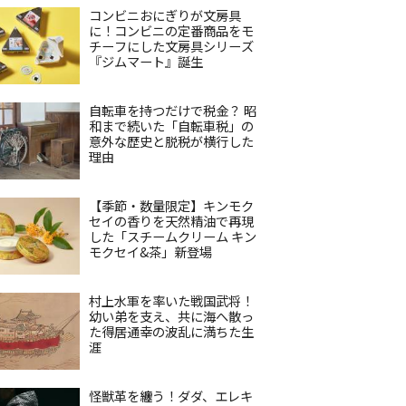
コンビニおにぎりが文房具
に！コンビニの定番商品をモ
チーフにした文房具シリーズ
『ジムマート』誕生
自転車を持つだけで税金？ 昭
和まで続いた「自転車税」の
意外な歴史と脱税が横行した
理由
【季節・数量限定】キンモク
セイの香りを天然精油で再現
した「スチームクリーム キン
モクセイ&茶」新登場
村上水軍を率いた戦国武将！
幼い弟を支え、共に海へ散っ
た得居通幸の波乱に満ちた生
涯
怪獣革を纏う！ダダ、エレキ