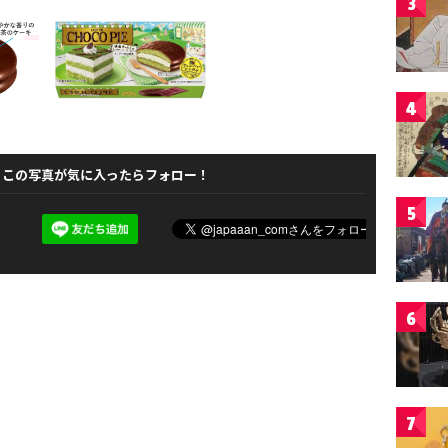
3
4
この写真が気に入ったらフォロー！
5
6
7