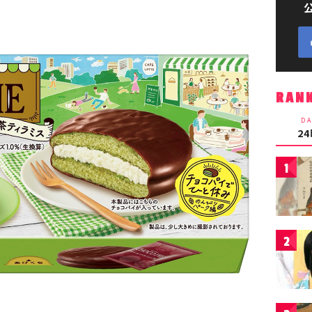
RAN
DA
2
1
2