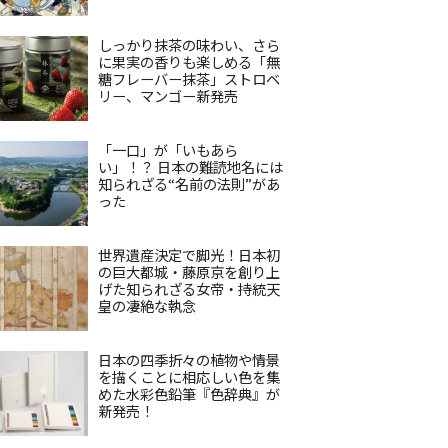
しっかり抹茶の味わい、さら
に果実の香りも楽しめる「無
糖フレーバー抹茶」ストロベ
リー、マンゴー新発売
「一口」が「いもあら
い」！？ 日本の難読地名には
知られざる“名前の法則”があ
った
世界遺産決定で脚光！日本初
の巨大都城・藤原京を創り上
げた知られざる女帝・持統天
皇の凄絶な執念
日本の四季折々の植物や情景
を描くことに相応しい色を集
めた水彩色鉛筆『色辞典』が
新発売！