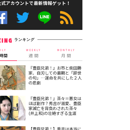
公式アカウントで最新情報ゲット！
ランキング
KING
ILY
WEEKLY
MONTHLY
4時間
週 間
月 間
『豊臣兄弟！』お市と柴田勝
家、自刃しての最期と「辞世
の句」…運命を共にした２人
の悲劇
『豊臣兄弟！』茶々＝悪女は
ほぼ創作？秀吉が溺愛、豊臣
家滅亡を背負わされた茶々
(井上和)の壮絶すぎる生涯
【豊臣兄弟！】秀吉は本当に