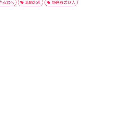
光る君へ
葛飾北斎
鎌倉殿の13人