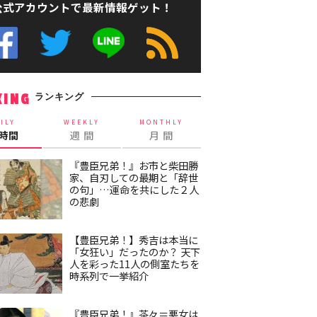
公式アカウントで最新情報ゲット！
ランキング
KING
ILY
WEEKLY
MONTHLY
4時間
週 間
月 間
『豊臣兄弟！』お市と柴田勝
家、自刃しての最期と「辞世
の句」…運命を共にした２人
の悲劇
【豊臣兄弟！】秀吉は本当に
「女狂い」だったのか？ 天下
人を彩った11人の側室たちを
時系列で一挙紹介
『豊臣兄弟！』茶々＝悪女は