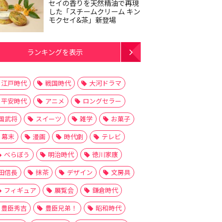
セイの香りを天然精油で再現
した「スチームクリーム キン
モクセイ&茶」新登場
ランキングを表示
江戸時代
戦国時代
大河ドラマ
平安時代
アニメ
ロングセラー
国武将
スイーツ
雑学
お菓子
幕末
漫画
時代劇
テレビ
べらぼう
明治時代
徳川家康
田信長
抹茶
デザイン
文房具
フィギュア
展覧会
鎌倉時代
豊臣秀吉
豊臣兄弟！
昭和時代