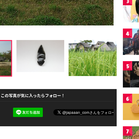
3
4
5
この写真が気に入ったらフォロー！
6
7