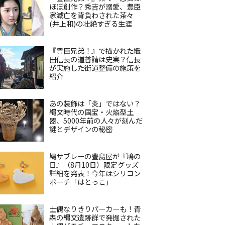
ほぼ創作？秀吉が溺愛、豊臣
家滅亡を背負わされた茶々
(井上和)の壮絶すぎる生涯
『豊臣兄弟！』で描かれた織
田信長の道普請は史実？信長
が実施した街道整備の施策を
紹介
あの装飾は「炎」ではない？
縄文時代の国宝・火焔型土
器、5000年前の人々が刻んだ
謎とデザインの秘密
鳩サブレーの豊島屋が『鳩の
日』（8月10日）限定グッズ
詳細を発表！今年はシリコン
ポーチ「はとっこ」
土偶なりきりパーカーも！青
森の縄文遺跡群で発掘された