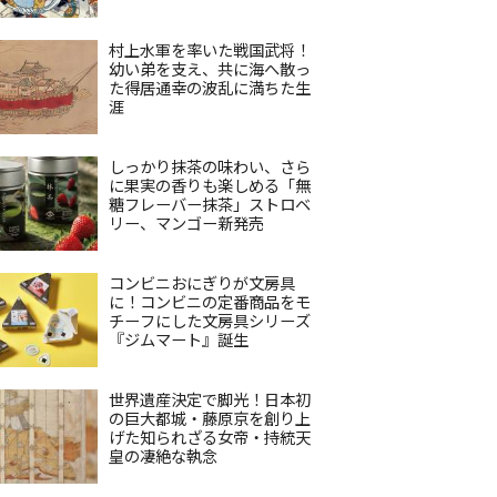
村上水軍を率いた戦国武将！
幼い弟を支え、共に海へ散っ
た得居通幸の波乱に満ちた生
涯
しっかり抹茶の味わい、さら
に果実の香りも楽しめる「無
糖フレーバー抹茶」ストロベ
リー、マンゴー新発売
コンビニおにぎりが文房具
に！コンビニの定番商品をモ
チーフにした文房具シリーズ
『ジムマート』誕生
世界遺産決定で脚光！日本初
の巨大都城・藤原京を創り上
げた知られざる女帝・持統天
皇の凄絶な執念