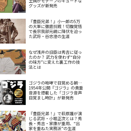
土偶がモチーフのキュートな
グッズが新発売
『豊臣兄弟！』小一郎の5万
の大軍に徹底抗戦！切腹覚悟
で長宗我部元親に降伏を迫っ
た武将・谷忠澄の生涯
なぜ浅井の旧臣は秀吉に従っ
たのか？ 武力を使わず“自分
の味方”に変えた裏工作の技
法とは
ゴジラの咆哮で目覚める朝…
1954年公開『ゴジラ』の貴重
音源を搭載した「ゴジラ音声
目覚まし時計」が新発売
『豊臣兄弟！』で萩原護が演
じる武将・小堀正次とは？秀
長・秀吉・家康が重用、“出
家を重ねた実務派”の生涯