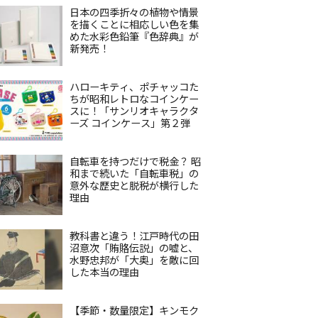
日本の四季折々の植物や情景
を描くことに相応しい色を集
めた水彩色鉛筆『色辞典』が
新発売！
ハローキティ、ポチャッコた
ちが昭和レトロなコインケー
スに！「サンリオキャラクタ
ーズ コインケース」第２弾
自転車を持つだけで税金？ 昭
和まで続いた「自転車税」の
意外な歴史と脱税が横行した
理由
教科書と違う！江戸時代の田
沼意次「賄賂伝説」の嘘と、
水野忠邦が「大奥」を敵に回
した本当の理由
【季節・数量限定】キンモク