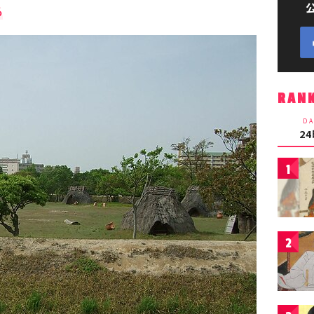
る
RAN
DA
2
1
2