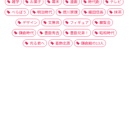
雑学
お菓子
幕末
漫画
時代劇
テレビ
べらぼう
明治時代
徳川家康
織田信長
抹茶
デザイン
文房具
フィギュア
展覧会
鎌倉時代
豊臣秀吉
豊臣兄弟！
昭和時代
光る君へ
葛飾北斎
鎌倉殿の13人