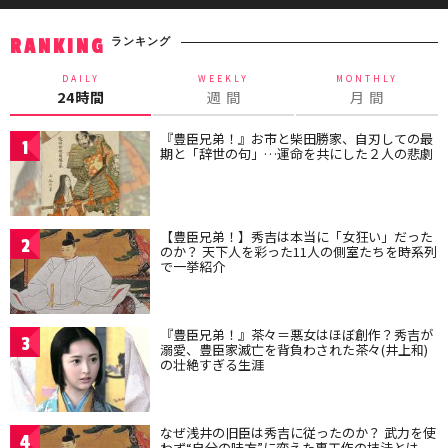
ランキング
RANKING
DAILY
WEEKLY
MONTHLY
24時間
週 間
月 間
『豊臣兄弟！』お市と柴田勝家、自刃しての最
1
期と「辞世の句」…運命を共にした２人の悲劇
【豊臣兄弟！】秀吉は本当に「女狂い」だった
2
のか？ 天下人を彩った11人の側室たちを時系列
で一挙紹介
『豊臣兄弟！』茶々＝悪女はほぼ創作？秀吉が
3
溺愛、豊臣家滅亡を背負わされた茶々(井上和)
の壮絶すぎる生涯
なぜ浅井の旧臣は秀吉に従ったのか？ 武力を使
4
わず“自分の味方”に変えた裏工作の技法とは