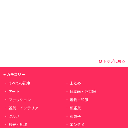
トップに戻る
カテゴリー
すべての記事
まとめ
アート
日本画・浮世絵
ファッション
着物・和服
雑貨・インテリア
和雑貨
グルメ
和菓子
観光・地域
エンタメ