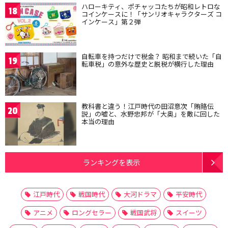
ハローキティ、ポチャッコたちが昭和レトロな
18
コインケースに！「サンリオキャラクターズ コ
インケース」第２弾
自転車を持つだけで税金？ 昭和まで続いた「自
19
転車税」の意外な歴史と脱税が横行した理由
教科書と違う！江戸時代の田沼意次「賄賂伝
20
説」の嘘と、水野忠邦が「大奥」を敵に回した
本当の理由
ランキングを表示
江戸時代
戦国時代
大河ドラマ
平安時代
アニメ
ロングセラー
戦国武将
スイーツ