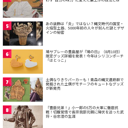
あの装飾は「炎」ではない？縄文時代の国宝・
5
火焔型土器、5000年前の人々が刻んだ謎とデザ
インの秘密
鳩サブレーの豊島屋が『鳩の日』（8月10日）
6
限定グッズ詳細を発表！今年はシリコンポーチ
「はとっこ」
土偶なりきりパーカーも！青森の縄文遺跡群で
7
発掘された土偶がモチーフのキュートなグッズ
が新発売
『豊臣兄弟！』小一郎の5万の大軍に徹底抗
8
戦！切腹覚悟で長宗我部元親に降伏を迫った武
将・谷忠澄の生涯