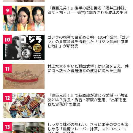
『豊臣兄弟！』後半の鍵を握る「浅井三姉妹」
9
茶々・初・江——秀吉に翻弄された波乱の生涯
ゴジラの咆哮で目覚める朝…1954年公開『ゴジ
10
ラ』の貴重音源を搭載した「ゴジラ音声目覚ま
し時計」が新発売
村上水軍を率いた戦国武将！幼い弟を支え、共
11
に海へ散った得居通幸の波乱に満ちた生涯
『豊臣兄弟！』で萩原護が演じる武将・小堀正
12
次とは？秀長・秀吉・家康が重用、“出家を重
ねた実務派”の生涯
しっかり抹茶の味わい、さらに果実の香りも楽
13
しめる「無糖フレーバー抹茶」ストロベリー、