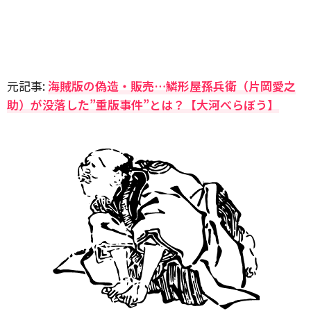
元記事:
海賊版の偽造・販売…鱗形屋孫兵衛（片岡愛之
助）が没落した”重版事件”とは？【大河べらぼう】