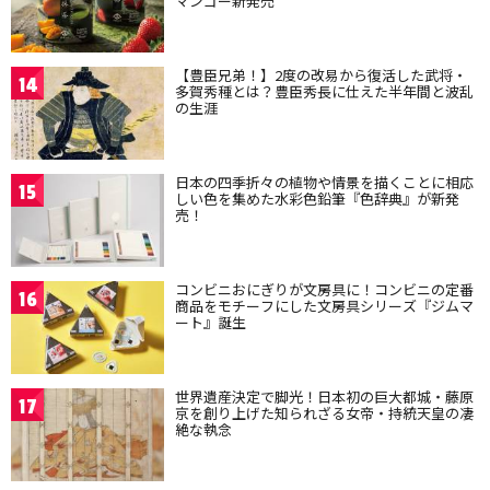
マンゴー新発売
【豊臣兄弟！】2度の改易から復活した武将・
14
多賀秀種とは？豊臣秀長に仕えた半年間と波乱
の生涯
日本の四季折々の植物や情景を描くことに相応
15
しい色を集めた水彩色鉛筆『色辞典』が新発
売！
コンビニおにぎりが文房具に！コンビニの定番
16
商品をモチーフにした文房具シリーズ『ジムマ
ート』誕生
世界遺産決定で脚光！日本初の巨大都城・藤原
17
京を創り上げた知られざる女帝・持統天皇の凄
絶な執念