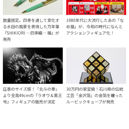
数量限定。四季を通して変化す
1980年代に大流行したあの「な
る水田の風景を表現した万年筆
め猫」が、令和の時代になんと
『SHIKIORI ―四季織― 穣』が
アクションフィギュア化！
発売
圧巻のサイズ感！「北斗の拳」
30万円の家宝級！石川県の伝統
より全高49cmの『ラオウ＆黒王
工芸「金沢箔」の金箔を纏った
号』フィギュアの販売が決定
ルービックキューブが発売