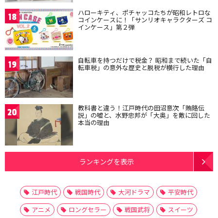
ハローキティ、ポチャッコたちが昭和レトロな
18
コインケースに！「サンリオキャラクターズ コ
インケース」第２弾
自転車を持つだけで税金？ 昭和まで続いた「自
19
転車税」の意外な歴史と脱税が横行した理由
教科書と違う！江戸時代の田沼意次「賄賂伝
20
説」の嘘と、水野忠邦が「大奥」を敵に回した
本当の理由
ランキングを表示
江戸時代
戦国時代
大河ドラマ
平安時代
アニメ
ロングセラー
戦国武将
スイーツ