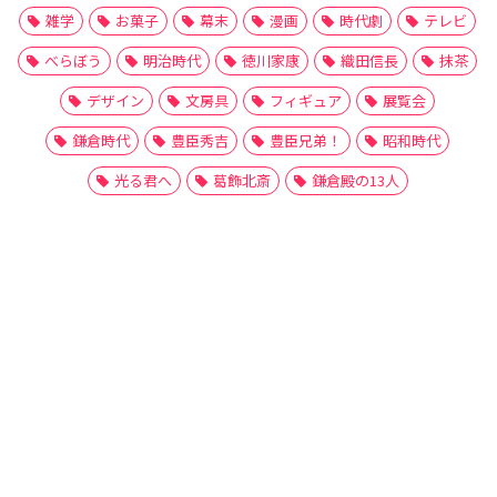
雑学
お菓子
幕末
漫画
時代劇
テレビ
べらぼう
明治時代
徳川家康
織田信長
抹茶
デザイン
文房具
フィギュア
展覧会
鎌倉時代
豊臣秀吉
豊臣兄弟！
昭和時代
光る君へ
葛飾北斎
鎌倉殿の13人