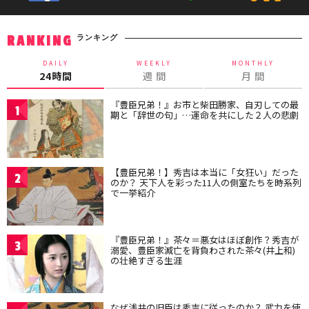
ランキング
RANKING
DAILY
WEEKLY
MONTHLY
24時間
週 間
月 間
『豊臣兄弟！』お市と柴田勝家、自刃しての最
1
期と「辞世の句」…運命を共にした２人の悲劇
【豊臣兄弟！】秀吉は本当に「女狂い」だった
2
のか？ 天下人を彩った11人の側室たちを時系列
で一挙紹介
『豊臣兄弟！』茶々＝悪女はほぼ創作？秀吉が
3
溺愛、豊臣家滅亡を背負わされた茶々(井上和)
の壮絶すぎる生涯
なぜ浅井の旧臣は秀吉に従ったのか？ 武力を使