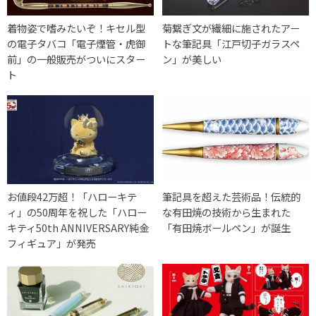
着物姿で嗜みたいぞ！キセル型
菊繋ぎ文が繊細に施されたアー
の電子タバコ「電子煙管・虎御
トな筆記具「江戸切子ガラスペ
前」の一般販売がついにスター
ン」が美しい
ト
お値段42万超！「ハローキテ
筆記具を超えた芸術品！伝統的
ィ」の50周年を祝した「ハロー
な有田焼の技術から生まれた
キティ50th ANNIVERSARY純金
「有田焼ボールペン」が誕生
フィギュア」が発売