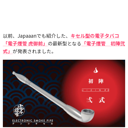
以前、Japaaanでも紹介した、
キセル型の電子タバコ
「電子煙管 虎御前」
の最新型となる
「電子煙管 初陣弐
式」
が発表されました。