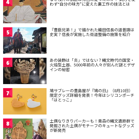
4
わず“自分の味方”に変えた裏工作の技法とは
『豊臣兄弟！』で描かれた織田信長の道普請は
5
史実？信長が実施した街道整備の施策を紹介
あの装飾は「炎」ではない？縄文時代の国宝・
6
火焔型土器、5000年前の人々が刻んだ謎とデザ
インの秘密
鳩サブレーの豊島屋が『鳩の日』（8月10日）
7
限定グッズ詳細を発表！今年はシリコンポーチ
「はとっこ」
土偶なりきりパーカーも！青森の縄文遺跡群で
8
発掘された土偶がモチーフのキュートなグッズ
が新発売