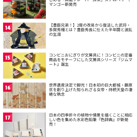
マンゴー新発売
【豊臣兄弟！】2度の改易から復活した武将・
14
多賀秀種とは？豊臣秀長に仕えた半年間と波乱
の生涯
コンビニおにぎりが文房具に！コンビニの定番
15
商品をモチーフにした文房具シリーズ『ジムマ
ート』誕生
世界遺産決定で脚光！日本初の巨大都城・藤原
16
京を創り上げた知られざる女帝・持統天皇の凄
絶な執念
日本の四季折々の植物や情景を描くことに相応
17
しい色を集めた水彩色鉛筆『色辞典』が新発
売！