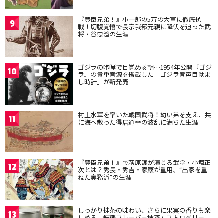
『豊臣兄弟！』小一郎の5万の大軍に徹底抗
9
戦！切腹覚悟で長宗我部元親に降伏を迫った武
将・谷忠澄の生涯
ゴジラの咆哮で目覚める朝…1954年公開『ゴジ
10
ラ』の貴重音源を搭載した「ゴジラ音声目覚ま
し時計」が新発売
村上水軍を率いた戦国武将！幼い弟を支え、共
11
に海へ散った得居通幸の波乱に満ちた生涯
『豊臣兄弟！』で萩原護が演じる武将・小堀正
12
次とは？秀長・秀吉・家康が重用、“出家を重
ねた実務派”の生涯
しっかり抹茶の味わい、さらに果実の香りも楽
13
しめる「無糖フレーバー抹茶」ストロベリー、