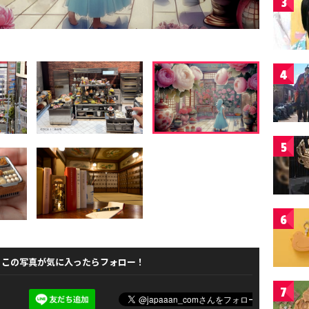
3
4
5
6
この写真が気に入ったらフォロー！
7