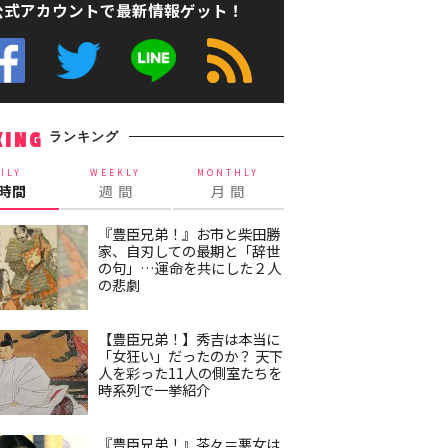
公式アカウントで最新情報ゲット！
ランキング
KING
ILY
WEEKLY
MONTHLY
4時間
週 間
月 間
『豊臣兄弟！』お市と柴田勝
家、自刃しての最期と「辞世
の句」…運命を共にした２人
の悲劇
【豊臣兄弟！】秀吉は本当に
「女狂い」だったのか？ 天下
人を彩った11人の側室たちを
時系列で一挙紹介
『豊臣兄弟！』茶々＝悪女は