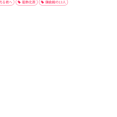
光る君へ
葛飾北斎
鎌倉殿の13人