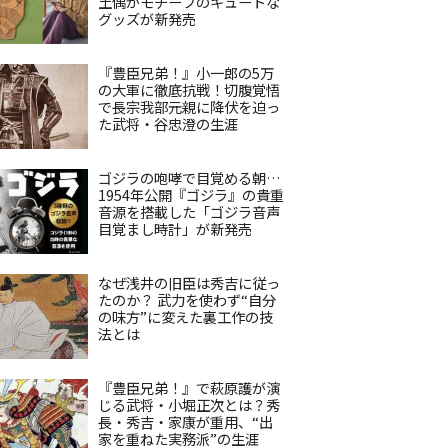
土偶がモチーフのキュートな
グッズが新発売
『豊臣兄弟！』小一郎の5万
の大軍に徹底抗戦！切腹覚悟
で長宗我部元親に降伏を迫っ
た武将・谷忠澄の生涯
ゴジラの咆哮で目覚める朝…
1954年公開『ゴジラ』の貴重
音源を搭載した「ゴジラ音声
目覚まし時計」が新発売
なぜ浅井の旧臣は秀吉に従っ
たのか？ 武力を使わず“自分
の味方”に変えた裏工作の技
法とは
『豊臣兄弟！』で萩原護が演
じる武将・小堀正次とは？秀
長・秀吉・家康が重用、“出
家を重ねた実務派”の生涯