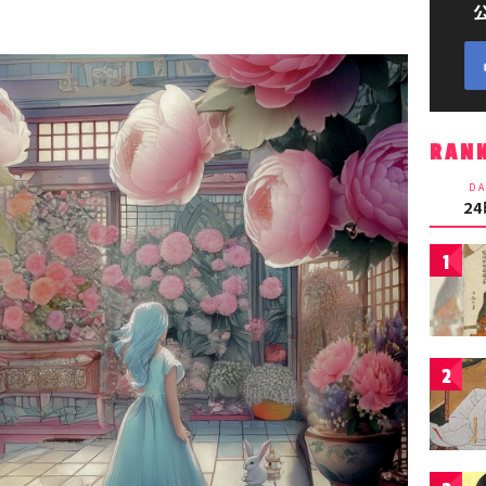
RAN
DA
2
1
2