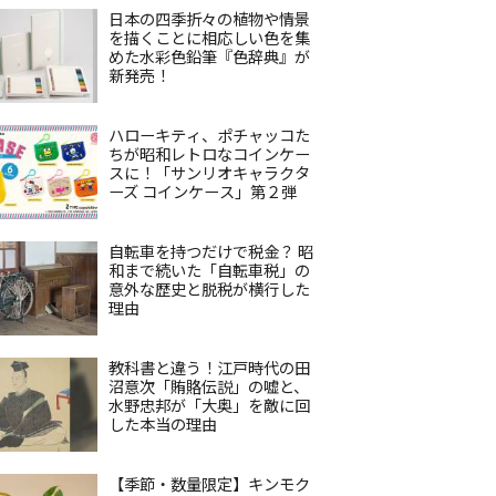
日本の四季折々の植物や情景
を描くことに相応しい色を集
めた水彩色鉛筆『色辞典』が
新発売！
ハローキティ、ポチャッコた
ちが昭和レトロなコインケー
スに！「サンリオキャラクタ
ーズ コインケース」第２弾
自転車を持つだけで税金？ 昭
和まで続いた「自転車税」の
意外な歴史と脱税が横行した
理由
教科書と違う！江戸時代の田
沼意次「賄賂伝説」の嘘と、
水野忠邦が「大奥」を敵に回
した本当の理由
【季節・数量限定】キンモク