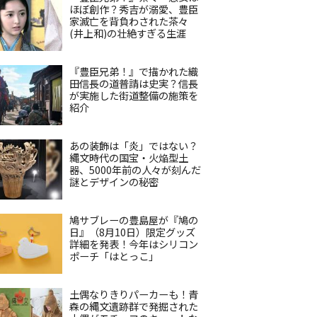
ほぼ創作？秀吉が溺愛、豊臣
家滅亡を背負わされた茶々
(井上和)の壮絶すぎる生涯
『豊臣兄弟！』で描かれた織
田信長の道普請は史実？信長
が実施した街道整備の施策を
紹介
あの装飾は「炎」ではない？
縄文時代の国宝・火焔型土
器、5000年前の人々が刻んだ
謎とデザインの秘密
鳩サブレーの豊島屋が『鳩の
日』（8月10日）限定グッズ
詳細を発表！今年はシリコン
ポーチ「はとっこ」
土偶なりきりパーカーも！青
森の縄文遺跡群で発掘された