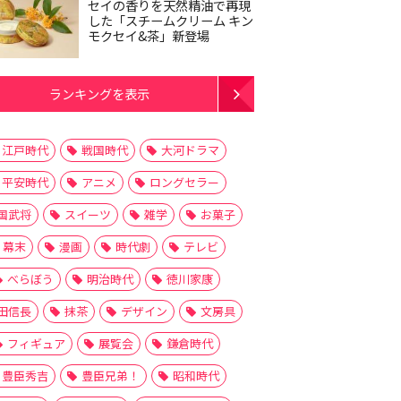
セイの香りを天然精油で再現
した「スチームクリーム キン
モクセイ&茶」新登場
ランキングを表示
江戸時代
戦国時代
大河ドラマ
平安時代
アニメ
ロングセラー
国武将
スイーツ
雑学
お菓子
幕末
漫画
時代劇
テレビ
べらぼう
明治時代
徳川家康
田信長
抹茶
デザイン
文房具
フィギュア
展覧会
鎌倉時代
豊臣秀吉
豊臣兄弟！
昭和時代