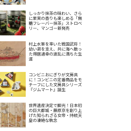
しっかり抹茶の味わい、さら
に果実の香りも楽しめる「無
糖フレーバー抹茶」ストロベ
リー、マンゴー新発売
村上水軍を率いた戦国武将！
幼い弟を支え、共に海へ散っ
た得居通幸の波乱に満ちた生
涯
コンビニおにぎりが文房具
に！コンビニの定番商品をモ
チーフにした文房具シリーズ
『ジムマート』誕生
世界遺産決定で脚光！日本初
の巨大都城・藤原京を創り上
げた知られざる女帝・持統天
皇の凄絶な執念