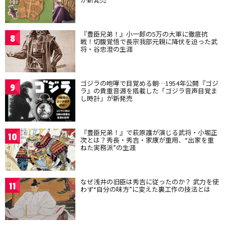
『豊臣兄弟！』小一郎の5万の大軍に徹底抗
8
戦！切腹覚悟で長宗我部元親に降伏を迫った武
将・谷忠澄の生涯
ゴジラの咆哮で目覚める朝…1954年公開『ゴジ
9
ラ』の貴重音源を搭載した「ゴジラ音声目覚ま
し時計」が新発売
『豊臣兄弟！』で萩原護が演じる武将・小堀正
10
次とは？秀長・秀吉・家康が重用、“出家を重
ねた実務派”の生涯
なぜ浅井の旧臣は秀吉に従ったのか？ 武力を使
11
わず“自分の味方”に変えた裏工作の技法とは