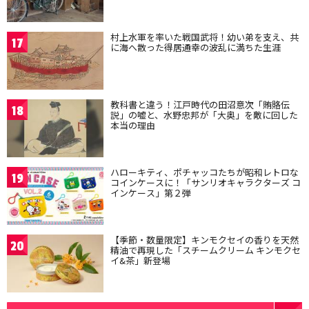
村上水軍を率いた戦国武将！幼い弟を支え、共
17
に海へ散った得居通幸の波乱に満ちた生涯
教科書と違う！江戸時代の田沼意次「賄賂伝
18
説」の嘘と、水野忠邦が「大奥」を敵に回した
本当の理由
ハローキティ、ポチャッコたちが昭和レトロな
19
コインケースに！「サンリオキャラクターズ コ
インケース」第２弾
【季節・数量限定】キンモクセイの香りを天然
20
精油で再現した「スチームクリーム キンモクセ
イ&茶」新登場