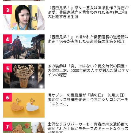
『豊臣兄弟！』茶々＝悪女はほぼ創作？秀吉が
3
溺愛、豊臣家滅亡を背負わされた茶々(井上和)
の壮絶すぎる生涯
『豊臣兄弟！』で描かれた織田信長の道普請は
4
史実？信長が実施した街道整備の施策を紹介
あの装飾は「炎」ではない？縄文時代の国宝・
5
火焔型土器、5000年前の人々が刻んだ謎とデザ
インの秘密
鳩サブレーの豊島屋が『鳩の日』（8月10日）
6
限定グッズ詳細を発表！今年はシリコンポーチ
「はとっこ」
土偶なりきりパーカーも！青森の縄文遺跡群で
7
発掘された土偶がモチーフのキュートなグッズ
が新発売