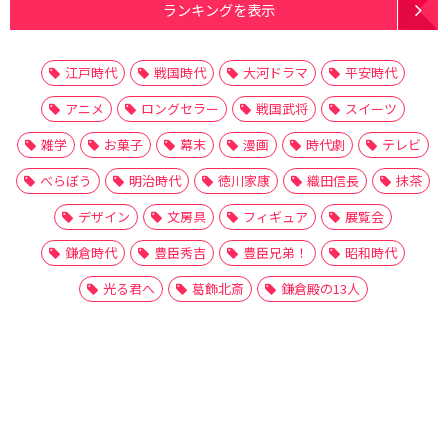
ランキングを表示
江戸時代
戦国時代
大河ドラマ
平安時代
アニメ
ロングセラー
戦国武将
スイーツ
雑学
お菓子
幕末
漫画
時代劇
テレビ
べらぼう
明治時代
徳川家康
織田信長
抹茶
デザイン
文房具
フィギュア
展覧会
鎌倉時代
豊臣秀吉
豊臣兄弟！
昭和時代
光る君へ
葛飾北斎
鎌倉殿の13人