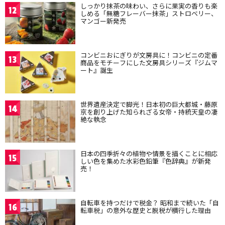
しっかり抹茶の味わい、さらに果実の香りも楽
12
しめる「無糖フレーバー抹茶」ストロベリー、
マンゴー新発売
コンビニおにぎりが文房具に！コンビニの定番
13
商品をモチーフにした文房具シリーズ『ジムマ
ート』誕生
世界遺産決定で脚光！日本初の巨大都城・藤原
14
京を創り上げた知られざる女帝・持統天皇の凄
絶な執念
日本の四季折々の植物や情景を描くことに相応
15
しい色を集めた水彩色鉛筆『色辞典』が新発
売！
自転車を持つだけで税金？ 昭和まで続いた「自
16
転車税」の意外な歴史と脱税が横行した理由