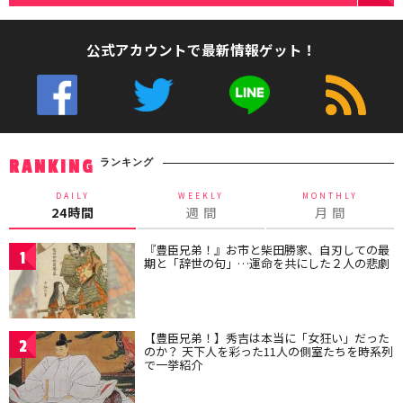
公式アカウントで最新情報ゲット！
ランキング
RANKING
DAILY
WEEKLY
MONTHLY
24時間
週 間
月 間
『豊臣兄弟！』お市と柴田勝家、自刃しての最
1
期と「辞世の句」…運命を共にした２人の悲劇
【豊臣兄弟！】秀吉は本当に「女狂い」だった
2
のか？ 天下人を彩った11人の側室たちを時系列
で一挙紹介