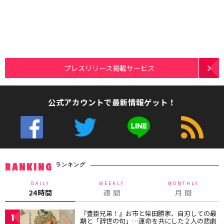
プレスリリース掲載サービス
公式アカウントで最新情報ゲット！
ランキング
RANKING
DAILY
WEEKLY
MONTHLY
24時間
週 間
月 間
『豊臣兄弟！』お市と柴田勝家、自刃しての最
1
期と「辞世の句」…運命を共にした２人の悲劇