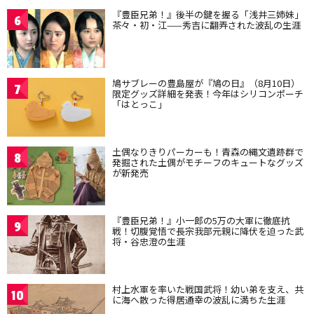
『豊臣兄弟！』後半の鍵を握る「浅井三姉妹」
6
茶々・初・江——秀吉に翻弄された波乱の生涯
鳩サブレーの豊島屋が『鳩の日』（8月10日）
7
限定グッズ詳細を発表！今年はシリコンポーチ
「はとっこ」
土偶なりきりパーカーも！青森の縄文遺跡群で
8
発掘された土偶がモチーフのキュートなグッズ
が新発売
『豊臣兄弟！』小一郎の5万の大軍に徹底抗
9
戦！切腹覚悟で長宗我部元親に降伏を迫った武
将・谷忠澄の生涯
村上水軍を率いた戦国武将！幼い弟を支え、共
10
に海へ散った得居通幸の波乱に満ちた生涯