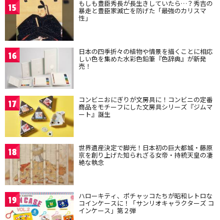
もしも豊臣秀長が長生きしていたら…？秀吉の
15
暴走と豊臣家滅亡を防げた「最強のカリスマ
性」
日本の四季折々の植物や情景を描くことに相応
16
しい色を集めた水彩色鉛筆『色辞典』が新発
売！
コンビニおにぎりが文房具に！コンビニの定番
17
商品をモチーフにした文房具シリーズ『ジムマ
ート』誕生
世界遺産決定で脚光！日本初の巨大都城・藤原
18
京を創り上げた知られざる女帝・持統天皇の凄
絶な執念
ハローキティ、ポチャッコたちが昭和レトロな
19
コインケースに！「サンリオキャラクターズ コ
インケース」第２弾