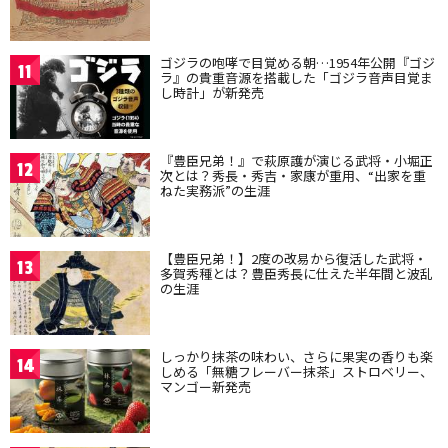
ゴジラの咆哮で目覚める朝…1954年公開『ゴジ
11
ラ』の貴重音源を搭載した「ゴジラ音声目覚ま
し時計」が新発売
『豊臣兄弟！』で萩原護が演じる武将・小堀正
12
次とは？秀長・秀吉・家康が重用、“出家を重
ねた実務派”の生涯
【豊臣兄弟！】2度の改易から復活した武将・
13
多賀秀種とは？豊臣秀長に仕えた半年間と波乱
の生涯
しっかり抹茶の味わい、さらに果実の香りも楽
14
しめる「無糖フレーバー抹茶」ストロベリー、
マンゴー新発売