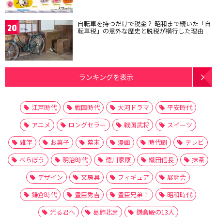
自転車を持つだけで税金？ 昭和まで続いた「自
20
転車税」の意外な歴史と脱税が横行した理由
ランキングを表示
江戸時代
戦国時代
大河ドラマ
平安時代
アニメ
ロングセラー
戦国武将
スイーツ
雑学
お菓子
幕末
漫画
時代劇
テレビ
べらぼう
明治時代
徳川家康
織田信長
抹茶
デザイン
文房具
フィギュア
展覧会
鎌倉時代
豊臣秀吉
豊臣兄弟！
昭和時代
光る君へ
葛飾北斎
鎌倉殿の13人