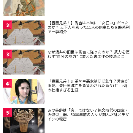
【豊臣兄弟！】秀吉は本当に「女狂い」だった
2
のか？ 天下人を彩った11人の側室たちを時系列
で一挙紹介
なぜ浅井の旧臣は秀吉に従ったのか？ 武力を使
3
わず“自分の味方”に変えた裏工作の技法とは
『豊臣兄弟！』茶々＝悪女はほぼ創作？秀吉が
4
溺愛、豊臣家滅亡を背負わされた茶々(井上和)
の壮絶すぎる生涯
あの装飾は「炎」ではない？縄文時代の国宝・
5
火焔型土器、5000年前の人々が刻んだ謎とデザ
インの秘密