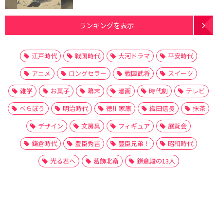
ランキングを表示
江戸時代
戦国時代
大河ドラマ
平安時代
アニメ
ロングセラー
戦国武将
スイーツ
雑学
お菓子
幕末
漫画
時代劇
テレビ
べらぼう
明治時代
徳川家康
織田信長
抹茶
デザイン
文房具
フィギュア
展覧会
鎌倉時代
豊臣秀吉
豊臣兄弟！
昭和時代
光る君へ
葛飾北斎
鎌倉殿の13人