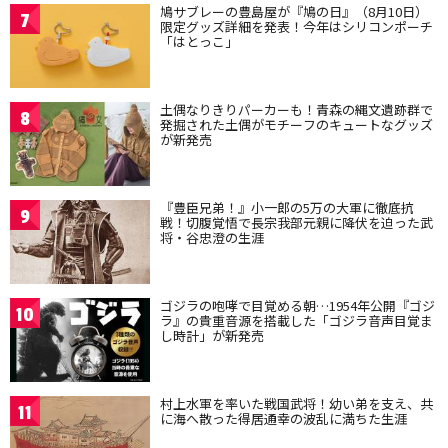
鳩サブレーの豊島屋が『鳩の日』（8月10日）
7
限定グッズ詳細を発表！今年はシリコンポーチ
「はとっこ」
土偶なりきりパーカーも！青森の縄文遺跡群で
8
発掘された土偶がモチーフのキュートなグッズ
が新発売
『豊臣兄弟！』小一郎の5万の大軍に徹底抗
9
戦！切腹覚悟で長宗我部元親に降伏を迫った武
将・谷忠澄の生涯
ゴジラの咆哮で目覚める朝…1954年公開『ゴジ
10
ラ』の貴重音源を搭載した「ゴジラ音声目覚ま
し時計」が新発売
村上水軍を率いた戦国武将！幼い弟を支え、共
11
に海へ散った得居通幸の波乱に満ちた生涯