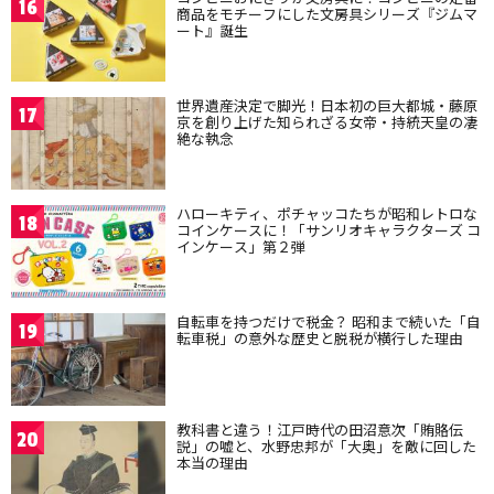
16
商品をモチーフにした文房具シリーズ『ジムマ
ート』誕生
世界遺産決定で脚光！日本初の巨大都城・藤原
17
京を創り上げた知られざる女帝・持統天皇の凄
絶な執念
ハローキティ、ポチャッコたちが昭和レトロな
18
コインケースに！「サンリオキャラクターズ コ
インケース」第２弾
自転車を持つだけで税金？ 昭和まで続いた「自
19
転車税」の意外な歴史と脱税が横行した理由
教科書と違う！江戸時代の田沼意次「賄賂伝
20
説」の嘘と、水野忠邦が「大奥」を敵に回した
本当の理由