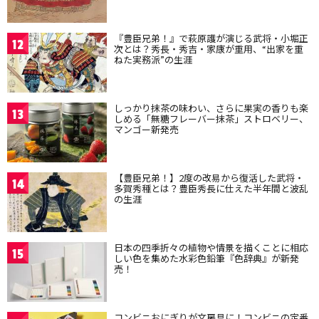
『豊臣兄弟！』で萩原護が演じる武将・小堀正
12
次とは？秀長・秀吉・家康が重用、“出家を重
ねた実務派”の生涯
しっかり抹茶の味わい、さらに果実の香りも楽
13
しめる「無糖フレーバー抹茶」ストロベリー、
マンゴー新発売
【豊臣兄弟！】2度の改易から復活した武将・
14
多賀秀種とは？豊臣秀長に仕えた半年間と波乱
の生涯
日本の四季折々の植物や情景を描くことに相応
15
しい色を集めた水彩色鉛筆『色辞典』が新発
売！
コンビニおにぎりが文房具に！コンビニの定番