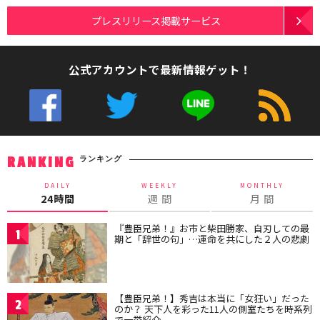
プレスリリース掲載サービス
公式アカウントで最新情報ゲット！
ランキング
RANKING
DAILY
WEEKLY
MONTHLY
24時間
週 間
月 間
『豊臣兄弟！』お市と柴田勝家、自刃しての最
1
期と「辞世の句」…運命を共にした２人の悲劇
【豊臣兄弟！】秀吉は本当に「女狂い」だった
2
のか？ 天下人を彩った11人の側室たちを時系列
で一挙紹介