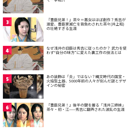
『豊臣兄弟！』茶々＝悪女はほぼ創作？秀吉が
3
溺愛、豊臣家滅亡を背負わされた茶々(井上和)
の壮絶すぎる生涯
なぜ浅井の旧臣は秀吉に従ったのか？ 武力を使
4
わず“自分の味方”に変えた裏工作の技法とは
あの装飾は「炎」ではない？縄文時代の国宝・
5
火焔型土器、5000年前の人々が刻んだ謎とデザ
インの秘密
『豊臣兄弟！』後半の鍵を握る「浅井三姉妹」
6
茶々・初・江——秀吉に翻弄された波乱の生涯