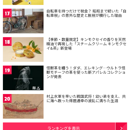
自転車を持つだけで税金？ 昭和まで続いた「自
17
転車税」の意外な歴史と脱税が横行した理由
【季節・数量限定】キンモクセイの香りを天然
18
精油で再現した「スチームクリーム キンモクセ
イ&茶」新登場
怪獣革を纏う！ダダ、エレキング…ウルトラ怪
19
獣モチーフの革を使った新アパレルコレクショ
ンが発表
村上水軍を率いた戦国武将！幼い弟を支え、共
20
に海へ散った得居通幸の波乱に満ちた生涯
ランキングを表示