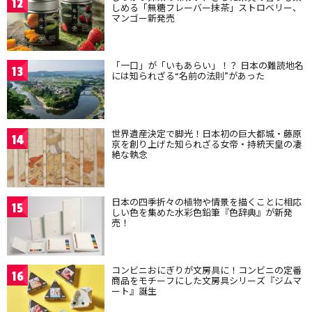
12
しめる「無糖フレーバー抹茶」ストロベリー、
マンゴー新発売
「一口」が「いもあらい」！？ 日本の難読地名
13
には知られざる“名前の法則”があった
世界遺産決定で脚光！日本初の巨大都城・藤原
14
京を創り上げた知られざる女帝・持統天皇の凄
絶な執念
日本の四季折々の植物や情景を描くことに相応
15
しい色を集めた水彩色鉛筆『色辞典』が新発
売！
コンビニおにぎりが文房具に！コンビニの定番
16
商品をモチーフにした文房具シリーズ『ジムマ
ート』誕生