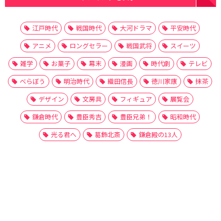
江戸時代
戦国時代
大河ドラマ
平安時代
アニメ
ロングセラー
戦国武将
スイーツ
雑学
お菓子
幕末
漫画
時代劇
テレビ
べらぼう
明治時代
織田信長
徳川家康
抹茶
デザイン
文房具
フィギュア
展覧会
鎌倉時代
豊臣秀吉
豊臣兄弟！
昭和時代
光る君へ
葛飾北斎
鎌倉殿の13人