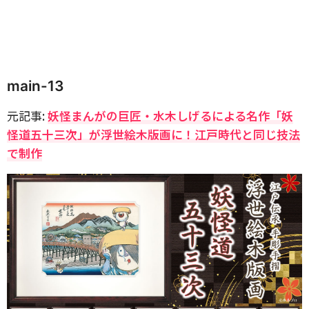
main-13
元記事:
妖怪まんがの巨匠・水木しげるによる名作「妖
怪道五十三次」が浮世絵木版画に！江戸時代と同じ技法
で制作