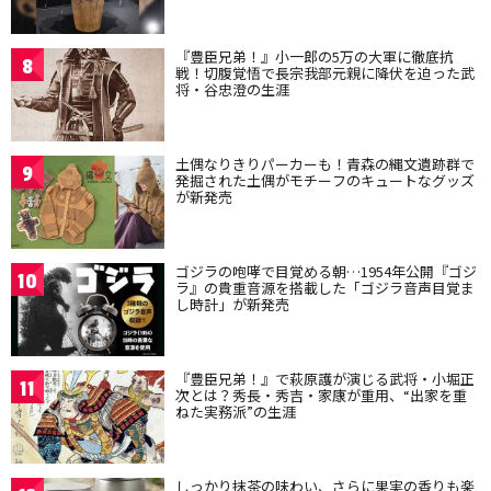
『豊臣兄弟！』小一郎の5万の大軍に徹底抗
8
戦！切腹覚悟で長宗我部元親に降伏を迫った武
将・谷忠澄の生涯
土偶なりきりパーカーも！青森の縄文遺跡群で
9
発掘された土偶がモチーフのキュートなグッズ
が新発売
ゴジラの咆哮で目覚める朝…1954年公開『ゴジ
10
ラ』の貴重音源を搭載した「ゴジラ音声目覚ま
し時計」が新発売
『豊臣兄弟！』で萩原護が演じる武将・小堀正
11
次とは？秀長・秀吉・家康が重用、“出家を重
ねた実務派”の生涯
しっかり抹茶の味わい、さらに果実の香りも楽