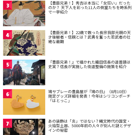
【豊臣兄弟！】秀吉は本当に「女狂い」だった
3
のか？ 天下人を彩った11人の側室たちを時系列
で一挙紹介
【豊臣兄弟！】22歳で散った長宗我部元親の天
4
才後継者・信親とは？武勇を奮った若武者の壮
絶な最期
『豊臣兄弟！』で描かれた織田信長の道普請は
5
史実？信長が実施した街道整備の施策を紹介
鳩サブレーの豊島屋が『鳩の日』（8月10日）
6
限定グッズ詳細を発表！今年はシリコンポーチ
「はとっこ」
あの装飾は「炎」ではない？縄文時代の国宝・
7
火焔型土器、5000年前の人々が刻んだ謎とデザ
インの秘密