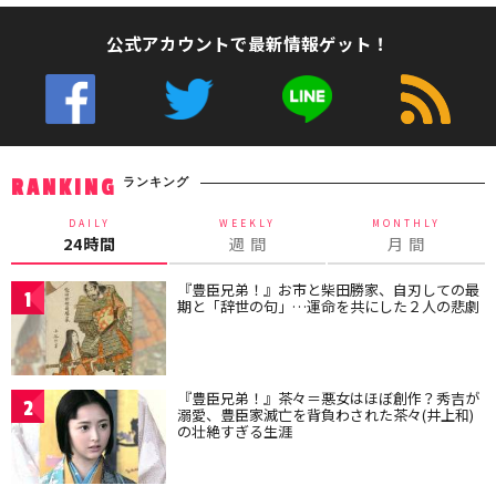
公式アカウントで最新情報ゲット！
ランキング
RANKING
DAILY
WEEKLY
MONTHLY
24時間
週 間
月 間
『豊臣兄弟！』お市と柴田勝家、自刃しての最
1
期と「辞世の句」…運命を共にした２人の悲劇
『豊臣兄弟！』茶々＝悪女はほぼ創作？秀吉が
2
溺愛、豊臣家滅亡を背負わされた茶々(井上和)
の壮絶すぎる生涯