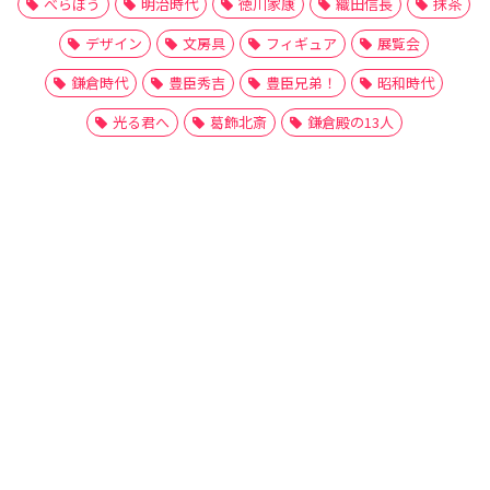
べらぼう
明治時代
徳川家康
織田信長
抹茶
デザイン
文房具
フィギュア
展覧会
鎌倉時代
豊臣秀吉
豊臣兄弟！
昭和時代
光る君へ
葛飾北斎
鎌倉殿の13人