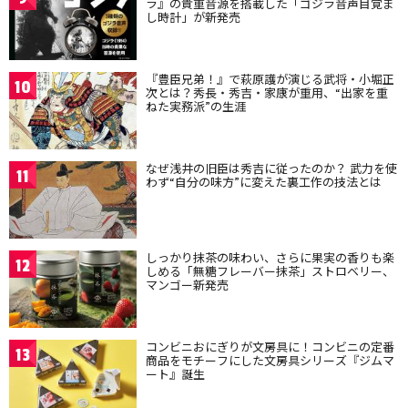
ラ』の貴重音源を搭載した「ゴジラ音声目覚ま
し時計」が新発売
『豊臣兄弟！』で萩原護が演じる武将・小堀正
10
次とは？秀長・秀吉・家康が重用、“出家を重
ねた実務派”の生涯
なぜ浅井の旧臣は秀吉に従ったのか？ 武力を使
11
わず“自分の味方”に変えた裏工作の技法とは
しっかり抹茶の味わい、さらに果実の香りも楽
12
しめる「無糖フレーバー抹茶」ストロベリー、
マンゴー新発売
コンビニおにぎりが文房具に！コンビニの定番
13
商品をモチーフにした文房具シリーズ『ジムマ
ート』誕生