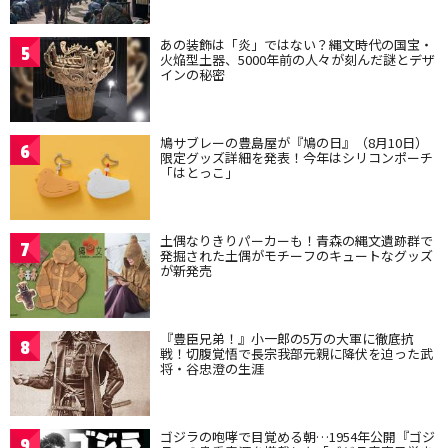
あの装飾は「炎」ではない？縄文時代の国宝・
5
火焔型土器、5000年前の人々が刻んだ謎とデザ
インの秘密
鳩サブレーの豊島屋が『鳩の日』（8月10日）
6
限定グッズ詳細を発表！今年はシリコンポーチ
「はとっこ」
土偶なりきりパーカーも！青森の縄文遺跡群で
7
発掘された土偶がモチーフのキュートなグッズ
が新発売
『豊臣兄弟！』小一郎の5万の大軍に徹底抗
8
戦！切腹覚悟で長宗我部元親に降伏を迫った武
将・谷忠澄の生涯
ゴジラの咆哮で目覚める朝…1954年公開『ゴジ
9