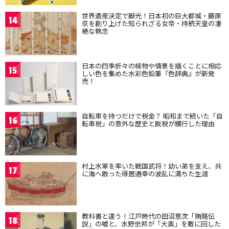
世界遺産決定で脚光！日本初の巨大都城・藤原
14
京を創り上げた知られざる女帝・持統天皇の凄
絶な執念
日本の四季折々の植物や情景を描くことに相応
15
しい色を集めた水彩色鉛筆『色辞典』が新発
売！
自転車を持つだけで税金？ 昭和まで続いた「自
16
転車税」の意外な歴史と脱税が横行した理由
村上水軍を率いた戦国武将！幼い弟を支え、共
17
に海へ散った得居通幸の波乱に満ちた生涯
教科書と違う！江戸時代の田沼意次「賄賂伝
18
説」の嘘と、水野忠邦が「大奥」を敵に回した