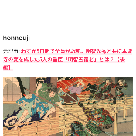
honnouji
元記事:
わずか5日間で全員が戦死。明智光秀と共に本能
寺の変を成した5人の重臣「明智五宿老」とは？【後
編】