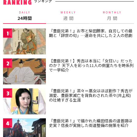
ランキング
RANKING
DAILY
WEEKLY
MONTHLY
24時間
週 間
月 間
『豊臣兄弟！』お市と柴田勝家、自刃しての最
1
期と「辞世の句」…運命を共にした２人の悲劇
【豊臣兄弟！】秀吉は本当に「女狂い」だった
2
のか？ 天下人を彩った11人の側室たちを時系列
で一挙紹介
『豊臣兄弟！』茶々＝悪女はほぼ創作？秀吉が
3
溺愛、豊臣家滅亡を背負わされた茶々(井上和)
の壮絶すぎる生涯
『豊臣兄弟！』で描かれた織田信長の道普請は
4
史実？信長が実施した街道整備の施策を紹介