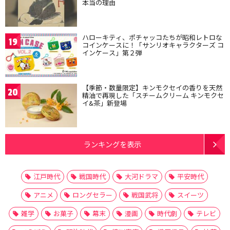
本当の理由
ハローキティ、ポチャッコたちが昭和レトロな
19
コインケースに！「サンリオキャラクターズ コ
インケース」第２弾
【季節・数量限定】キンモクセイの香りを天然
20
精油で再現した「スチームクリーム キンモクセ
イ&茶」新登場
ランキングを表示
江戸時代
戦国時代
大河ドラマ
平安時代
アニメ
ロングセラー
戦国武将
スイーツ
雑学
お菓子
幕末
漫画
時代劇
テレビ