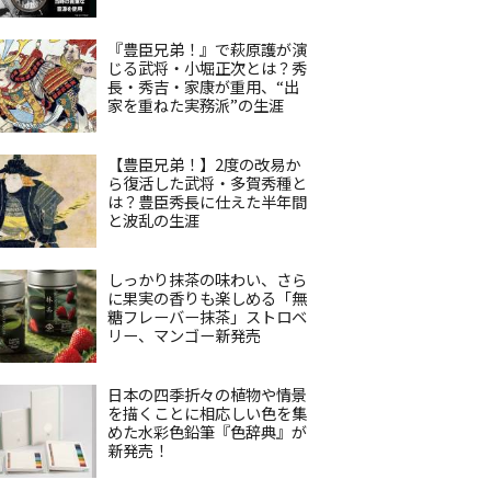
『豊臣兄弟！』で萩原護が演
じる武将・小堀正次とは？秀
長・秀吉・家康が重用、“出
家を重ねた実務派”の生涯
【豊臣兄弟！】2度の改易か
ら復活した武将・多賀秀種と
は？豊臣秀長に仕えた半年間
と波乱の生涯
しっかり抹茶の味わい、さら
に果実の香りも楽しめる「無
糖フレーバー抹茶」ストロベ
リー、マンゴー新発売
日本の四季折々の植物や情景
を描くことに相応しい色を集
めた水彩色鉛筆『色辞典』が
新発売！