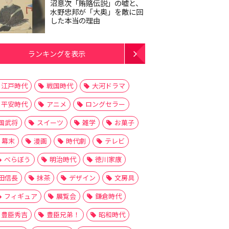
沼意次「賄賂伝説」の嘘と、
水野忠邦が「大奥」を敵に回
した本当の理由
ランキングを表示
江戸時代
戦国時代
大河ドラマ
平安時代
アニメ
ロングセラー
国武将
スイーツ
雑学
お菓子
幕末
漫画
時代劇
テレビ
べらぼう
明治時代
徳川家康
田信長
抹茶
デザイン
文房具
フィギュア
展覧会
鎌倉時代
豊臣秀吉
豊臣兄弟！
昭和時代