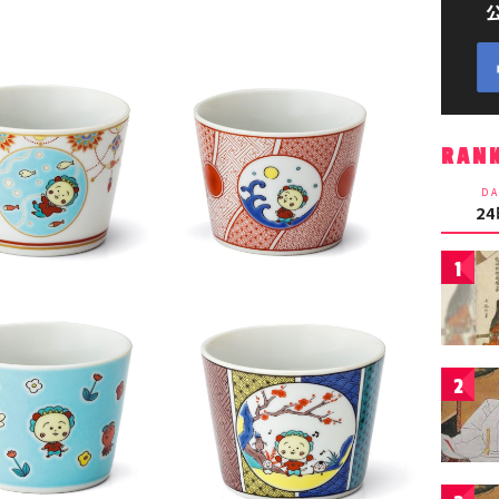
RAN
DA
2
1
2