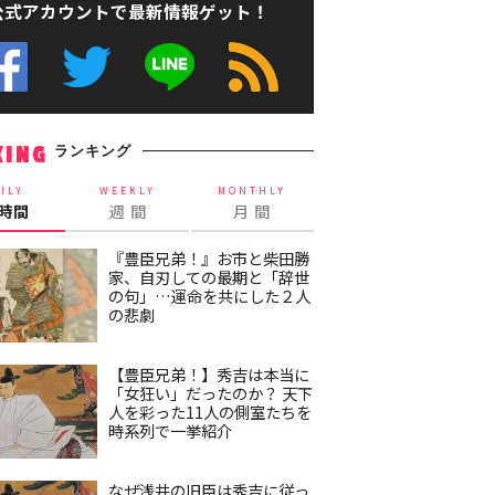
公式アカウントで最新情報ゲット！
ランキング
KING
ILY
WEEKLY
MONTHLY
4時間
週 間
月 間
『豊臣兄弟！』お市と柴田勝
家、自刃しての最期と「辞世
の句」…運命を共にした２人
の悲劇
【豊臣兄弟！】秀吉は本当に
「女狂い」だったのか？ 天下
人を彩った11人の側室たちを
時系列で一挙紹介
なぜ浅井の旧臣は秀吉に従っ