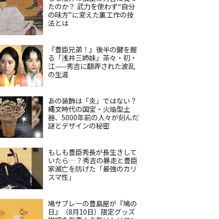
たのか？ 武力を使わず“自分
の味方”に変えた裏工作の技
法とは
『豊臣兄弟！』後半の鍵を握
る「浅井三姉妹」茶々・初・
江——秀吉に翻弄された波乱
の生涯
あの装飾は「炎」ではない？
縄文時代の国宝・火焔型土
器、5000年前の人々が刻んだ
謎とデザインの秘密
もしも豊臣秀長が長生きして
いたら…？秀吉の暴走と豊臣
家滅亡を防げた「最強のカリ
スマ性」
鳩サブレーの豊島屋が『鳩の
日』（8月10日）限定グッズ