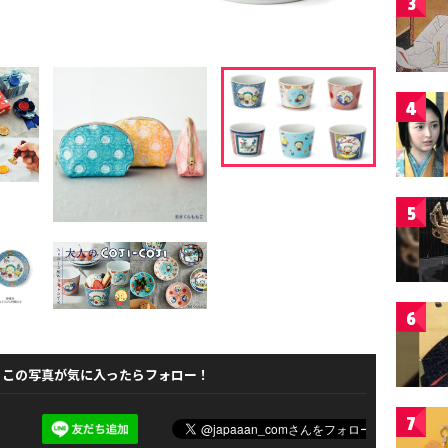
3
4
5
6
この写真が気に入ったらフォロー！
7