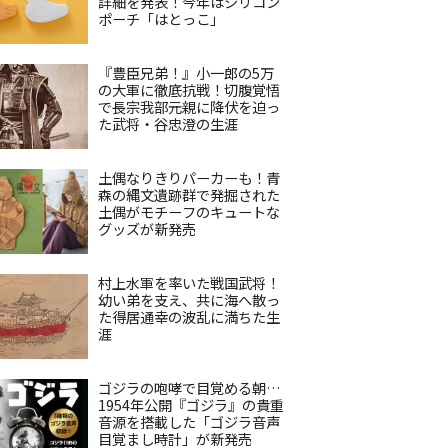
詳細を発表！今年はシリコン
ポーチ「はとっこ」
『豊臣兄弟！』小一郎の5万
の大軍に徹底抗戦！切腹覚悟
で長宗我部元親に降伏を迫っ
た武将・谷忠澄の生涯
土偶なりきりパーカーも！青
森の縄文遺跡群で発掘された
土偶がモチーフのキュートな
グッズが新発売
村上水軍を率いた戦国武将！
幼い弟を支え、共に海へ散っ
た得居通幸の波乱に満ちた生
涯
ゴジラの咆哮で目覚める朝…
1954年公開『ゴジラ』の貴重
音源を搭載した「ゴジラ音声
目覚まし時計」が新発売