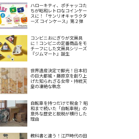
ハローキティ、ポチャッコた
ちが昭和レトロなコインケー
スに！「サンリオキャラクタ
ーズ コインケース」第２弾
コンビニおにぎりが文房具
に！コンビニの定番商品をモ
チーフにした文房具シリーズ
『ジムマート』誕生
世界遺産決定で脚光！日本初
の巨大都城・藤原京を創り上
げた知られざる女帝・持統天
皇の凄絶な執念
自転車を持つだけで税金？ 昭
和まで続いた「自転車税」の
意外な歴史と脱税が横行した
理由
教科書と違う！江戸時代の田