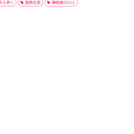
光る君へ
葛飾北斎
鎌倉殿の13人