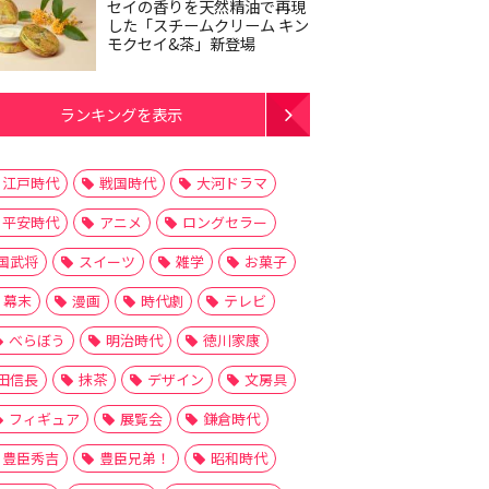
セイの香りを天然精油で再現
した「スチームクリーム キン
モクセイ&茶」新登場
ランキングを表示
江戸時代
戦国時代
大河ドラマ
平安時代
アニメ
ロングセラー
国武将
スイーツ
雑学
お菓子
幕末
漫画
時代劇
テレビ
べらぼう
明治時代
徳川家康
田信長
抹茶
デザイン
文房具
フィギュア
展覧会
鎌倉時代
豊臣秀吉
豊臣兄弟！
昭和時代