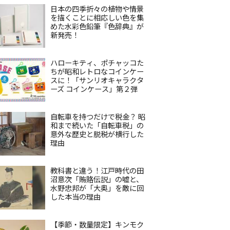
日本の四季折々の植物や情景
を描くことに相応しい色を集
めた水彩色鉛筆『色辞典』が
新発売！
ハローキティ、ポチャッコた
ちが昭和レトロなコインケー
スに！「サンリオキャラクタ
ーズ コインケース」第２弾
自転車を持つだけで税金？ 昭
和まで続いた「自転車税」の
意外な歴史と脱税が横行した
理由
教科書と違う！江戸時代の田
沼意次「賄賂伝説」の嘘と、
水野忠邦が「大奥」を敵に回
した本当の理由
【季節・数量限定】キンモク