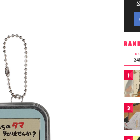
RAN
DA
2
1
2