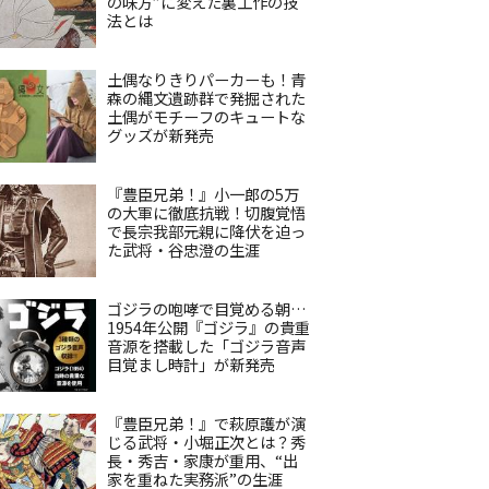
の味方”に変えた裏工作の技
法とは
土偶なりきりパーカーも！青
森の縄文遺跡群で発掘された
土偶がモチーフのキュートな
グッズが新発売
『豊臣兄弟！』小一郎の5万
の大軍に徹底抗戦！切腹覚悟
で長宗我部元親に降伏を迫っ
た武将・谷忠澄の生涯
ゴジラの咆哮で目覚める朝…
1954年公開『ゴジラ』の貴重
音源を搭載した「ゴジラ音声
目覚まし時計」が新発売
『豊臣兄弟！』で萩原護が演
じる武将・小堀正次とは？秀
長・秀吉・家康が重用、“出
家を重ねた実務派”の生涯