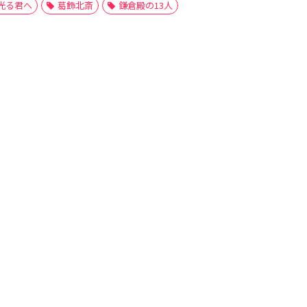
光る君へ
葛飾北斎
鎌倉殿の13人