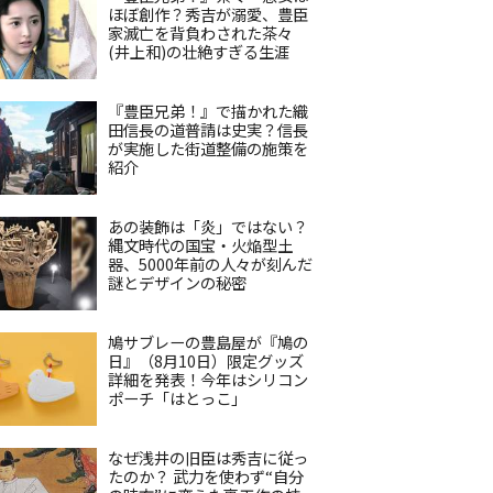
ほぼ創作？秀吉が溺愛、豊臣
家滅亡を背負わされた茶々
(井上和)の壮絶すぎる生涯
『豊臣兄弟！』で描かれた織
田信長の道普請は史実？信長
が実施した街道整備の施策を
紹介
あの装飾は「炎」ではない？
縄文時代の国宝・火焔型土
器、5000年前の人々が刻んだ
謎とデザインの秘密
鳩サブレーの豊島屋が『鳩の
日』（8月10日）限定グッズ
詳細を発表！今年はシリコン
ポーチ「はとっこ」
なぜ浅井の旧臣は秀吉に従っ
たのか？ 武力を使わず“自分