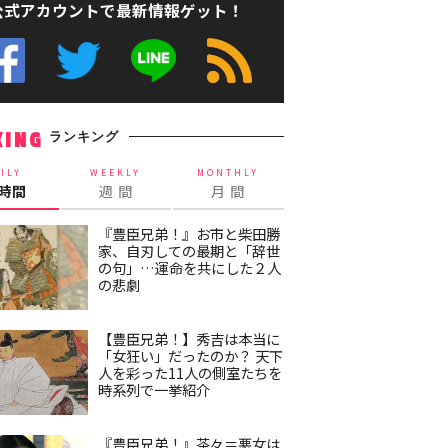
公式アカウントで最新情報ゲット！
ランキング
KING
ILY
WEEKLY
MONTHLY
4時間
週 間
月 間
『豊臣兄弟！』お市と柴田勝
家、自刃しての最期と「辞世
の句」…運命を共にした２人
の悲劇
【豊臣兄弟！】秀吉は本当に
「女狂い」だったのか？ 天下
人を彩った11人の側室たちを
時系列で一挙紹介
『豊臣兄弟！』茶々＝悪女は