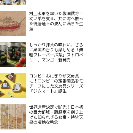
村上水軍を率いた戦国武将！
幼い弟を支え、共に海へ散っ
た得居通幸の波乱に満ちた生
涯
しっかり抹茶の味わい、さら
に果実の香りも楽しめる「無
糖フレーバー抹茶」ストロベ
リー、マンゴー新発売
コンビニおにぎりが文房具
に！コンビニの定番商品をモ
チーフにした文房具シリーズ
『ジムマート』誕生
世界遺産決定で脚光！日本初
の巨大都城・藤原京を創り上
げた知られざる女帝・持統天
皇の凄絶な執念