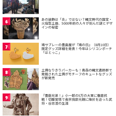
あの装飾は「炎」ではない？縄文時代の国宝・
6
火焔型土器、5000年前の人々が刻んだ謎とデザ
インの秘密
鳩サブレーの豊島屋が『鳩の日』（8月10日）
7
限定グッズ詳細を発表！今年はシリコンポーチ
「はとっこ」
土偶なりきりパーカーも！青森の縄文遺跡群で
8
発掘された土偶がモチーフのキュートなグッズ
が新発売
『豊臣兄弟！』小一郎の5万の大軍に徹底抗
9
戦！切腹覚悟で長宗我部元親に降伏を迫った武
将・谷忠澄の生涯