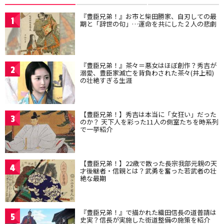
『豊臣兄弟！』お市と柴田勝家、自刃しての最
1
期と「辞世の句」…運命を共にした２人の悲劇
『豊臣兄弟！』茶々＝悪女はほぼ創作？秀吉が
2
溺愛、豊臣家滅亡を背負わされた茶々(井上和)
の壮絶すぎる生涯
【豊臣兄弟！】秀吉は本当に「女狂い」だった
3
のか？ 天下人を彩った11人の側室たちを時系列
で一挙紹介
【豊臣兄弟！】22歳で散った長宗我部元親の天
4
才後継者・信親とは？武勇を奮った若武者の壮
絶な最期
『豊臣兄弟！』で描かれた織田信長の道普請は
5
史実？信長が実施した街道整備の施策を紹介