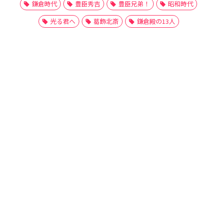
鎌倉時代
豊臣秀吉
豊臣兄弟！
昭和時代
光る君へ
葛飾北斎
鎌倉殿の13人