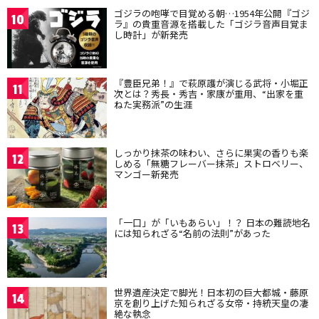
ゴジラの咆哮で目覚める朝…1954年公開『ゴジ
10
ラ』の貴重音源を搭載した「ゴジラ音声目覚ま
し時計」が新発売
『豊臣兄弟！』で萩原護が演じる武将・小堀正
11
次とは？秀長・秀吉・家康が重用、“出家を重
ねた実務派”の生涯
しっかり抹茶の味わい、さらに果実の香りも楽
12
しめる「無糖フレーバー抹茶」ストロベリー、
マンゴー新発売
「一口」が「いもあらい」！？ 日本の難読地名
13
には知られざる“名前の法則”があった
世界遺産決定で脚光！日本初の巨大都城・藤原
14
京を創り上げた知られざる女帝・持統天皇の凄
絶な執念