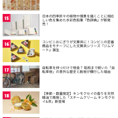
日本の四季折々の植物や情景を描くことに相応
15
しい色を集めた水彩色鉛筆『色辞典』が新発
売！
コンビニおにぎりが文房具に！コンビニの定番
16
商品をモチーフにした文房具シリーズ『ジムマ
ート』誕生
自転車を持つだけで税金？ 昭和まで続いた「自
17
転車税」の意外な歴史と脱税が横行した理由
【季節・数量限定】キンモクセイの香りを天然
18
精油で再現した「スチームクリーム キンモクセ
イ&茶」新登場