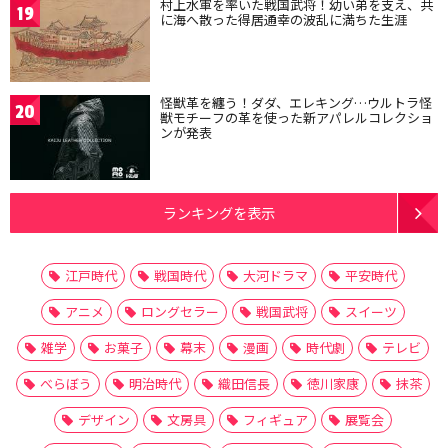
村上水軍を率いた戦国武将！幼い弟を支え、共
19
に海へ散った得居通幸の波乱に満ちた生涯
怪獣革を纏う！ダダ、エレキング…ウルトラ怪
20
獣モチーフの革を使った新アパレルコレクショ
ンが発表
ランキングを表示
江戸時代
戦国時代
大河ドラマ
平安時代
アニメ
ロングセラー
戦国武将
スイーツ
雑学
お菓子
幕末
漫画
時代劇
テレビ
べらぼう
明治時代
織田信長
徳川家康
抹茶
デザイン
文房具
フィギュア
展覧会