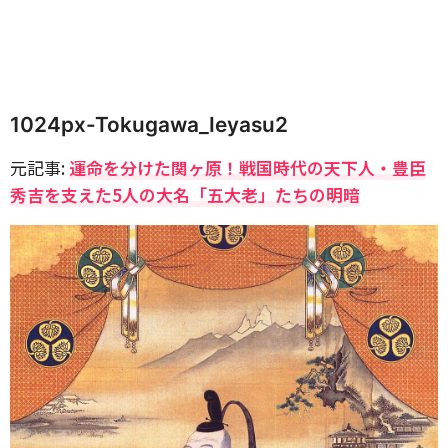
1024px-Tokugawa_Ieyasu2
元記事:
運命を分けた関ヶ原！戦国時代の天下人・豊臣
秀吉を支えた5人の大名「五大老」たちの明暗