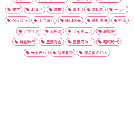
雑学
お菓子
幕末
漫画
時代劇
テレビ
べらぼう
明治時代
織田信長
徳川家康
抹茶
デザイン
文房具
フィギュア
展覧会
鎌倉時代
豊臣秀吉
豊臣兄弟！
昭和時代
光る君へ
葛飾北斎
鎌倉殿の13人