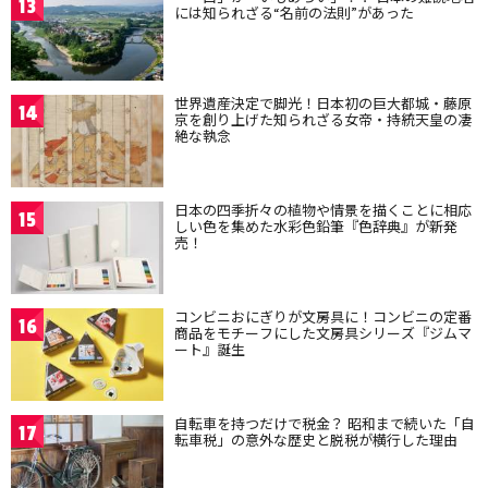
13
には知られざる“名前の法則”があった
世界遺産決定で脚光！日本初の巨大都城・藤原
14
京を創り上げた知られざる女帝・持統天皇の凄
絶な執念
日本の四季折々の植物や情景を描くことに相応
15
しい色を集めた水彩色鉛筆『色辞典』が新発
売！
コンビニおにぎりが文房具に！コンビニの定番
16
商品をモチーフにした文房具シリーズ『ジムマ
ート』誕生
自転車を持つだけで税金？ 昭和まで続いた「自
17
転車税」の意外な歴史と脱税が横行した理由