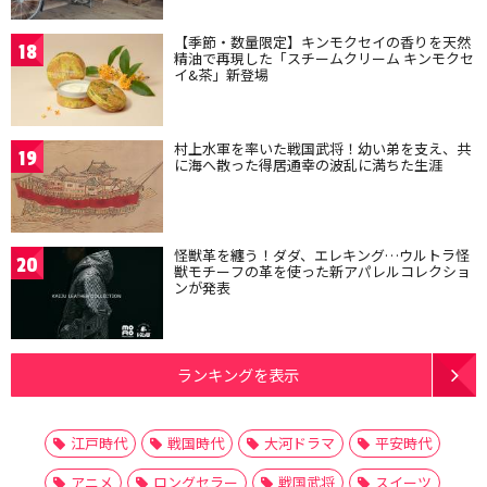
【季節・数量限定】キンモクセイの香りを天然
18
精油で再現した「スチームクリーム キンモクセ
イ&茶」新登場
村上水軍を率いた戦国武将！幼い弟を支え、共
19
に海へ散った得居通幸の波乱に満ちた生涯
怪獣革を纏う！ダダ、エレキング…ウルトラ怪
20
獣モチーフの革を使った新アパレルコレクショ
ンが発表
ランキングを表示
江戸時代
戦国時代
大河ドラマ
平安時代
アニメ
ロングセラー
戦国武将
スイーツ