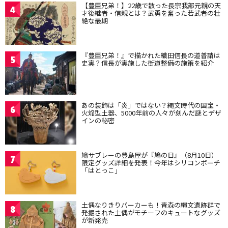
【豊臣兄弟！】22歳で散った長宗我部元親の天
4
才後継者・信親とは？武勇を奮った若武者の壮
絶な最期
『豊臣兄弟！』で描かれた織田信長の道普請は
5
史実？信長が実施した街道整備の施策を紹介
あの装飾は「炎」ではない？縄文時代の国宝・
6
火焔型土器、5000年前の人々が刻んだ謎とデザ
インの秘密
鳩サブレーの豊島屋が『鳩の日』（8月10日）
7
限定グッズ詳細を発表！今年はシリコンポーチ
「はとっこ」
土偶なりきりパーカーも！青森の縄文遺跡群で
8
発掘された土偶がモチーフのキュートなグッズ
が新発売