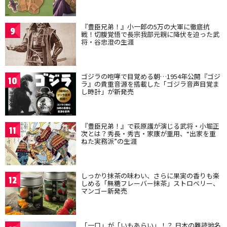
『豊臣兄弟！』小一郎の5万の大軍に徹底抗
9
戦！切腹覚悟で長宗我部元親に降伏を迫った武
将・谷忠澄の生涯
ゴジラの咆哮で目覚める朝…1954年公開『ゴジ
10
ラ』の貴重音源を搭載した「ゴジラ音声目覚ま
し時計」が新発売
『豊臣兄弟！』で萩原護が演じる武将・小堀正
11
次とは？秀長・秀吉・家康が重用、“出家を重
ねた実務派”の生涯
しっかり抹茶の味わい、さらに果実の香りも楽
12
しめる「無糖フレーバー抹茶」ストロベリー、
マンゴー新発売
「一口」が「いもあらい」！？ 日本の難読地名