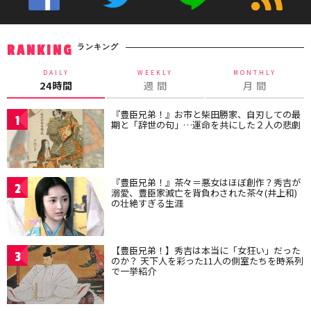
ランキング
RANKING
DAILY
WEEKLY
MONTHLY
24時間
週 間
月 間
『豊臣兄弟！』お市と柴田勝家、自刃しての最
1
期と「辞世の句」…運命を共にした２人の悲劇
『豊臣兄弟！』茶々＝悪女はほぼ創作？秀吉が
2
溺愛、豊臣家滅亡を背負わされた茶々(井上和)
の壮絶すぎる生涯
【豊臣兄弟！】秀吉は本当に「女狂い」だった
3
のか？ 天下人を彩った11人の側室たちを時系列
で一挙紹介