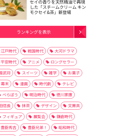
セイの香りを天然精油で再現
した「スチームクリーム キン
モクセイ&茶」新登場
ランキングを表示
江戸時代
戦国時代
大河ドラマ
平安時代
アニメ
ロングセラー
国武将
スイーツ
雑学
お菓子
幕末
漫画
時代劇
テレビ
べらぼう
明治時代
徳川家康
田信長
抹茶
デザイン
文房具
フィギュア
展覧会
鎌倉時代
豊臣秀吉
豊臣兄弟！
昭和時代