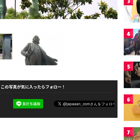
3
4
5
この写真が気に入ったらフォロー！
6
7