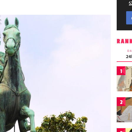
RAN
DA
2
1
2