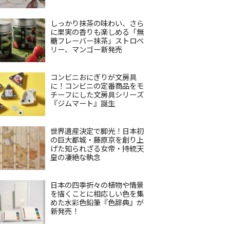
しっかり抹茶の味わい、さら
に果実の香りも楽しめる「無
糖フレーバー抹茶」ストロベ
リー、マンゴー新発売
コンビニおにぎりが文房具
に！コンビニの定番商品をモ
チーフにした文房具シリーズ
『ジムマート』誕生
世界遺産決定で脚光！日本初
の巨大都城・藤原京を創り上
げた知られざる女帝・持統天
皇の凄絶な執念
日本の四季折々の植物や情景
を描くことに相応しい色を集
めた水彩色鉛筆『色辞典』が
新発売！