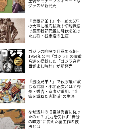
土偶がモチーフのキュートな
グッズが新発売
『豊臣兄弟！』小一郎の5万
の大軍に徹底抗戦！切腹覚悟
で長宗我部元親に降伏を迫っ
た武将・谷忠澄の生涯
ゴジラの咆哮で目覚める朝…
1954年公開『ゴジラ』の貴重
音源を搭載した「ゴジラ音声
目覚まし時計」が新発売
『豊臣兄弟！』で萩原護が演
じる武将・小堀正次とは？秀
長・秀吉・家康が重用、“出
家を重ねた実務派”の生涯
なぜ浅井の旧臣は秀吉に従っ
たのか？ 武力を使わず“自分
の味方”に変えた裏工作の技
法とは