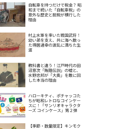
自転車を持つだけで税金？ 昭
和まで続いた「自転車税」の
意外な歴史と脱税が横行した
理由
村上水軍を率いた戦国武将！
幼い弟を支え、共に海へ散っ
た得居通幸の波乱に満ちた生
涯
教科書と違う！江戸時代の田
沼意次「賄賂伝説」の嘘と、
水野忠邦が「大奥」を敵に回
した本当の理由
ハローキティ、ポチャッコた
ちが昭和レトロなコインケー
スに！「サンリオキャラクタ
ーズ コインケース」第２弾
【季節・数量限定】キンモク