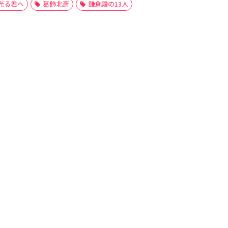
光る君へ
葛飾北斎
鎌倉殿の13人