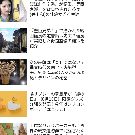
ほぼ創作？秀吉が溺愛、豊臣
家滅亡を背負わされた茶々
(井上和)の壮絶すぎる生涯
『豊臣兄弟！』で描かれた織
田信長の道普請は史実？信長
が実施した街道整備の施策を
紹介
あの装飾は「炎」ではない？
縄文時代の国宝・火焔型土
器、5000年前の人々が刻んだ
謎とデザインの秘密
鳩サブレーの豊島屋が『鳩の
日』（8月10日）限定グッズ
詳細を発表！今年はシリコン
ポーチ「はとっこ」
土偶なりきりパーカーも！青
森の縄文遺跡群で発掘された