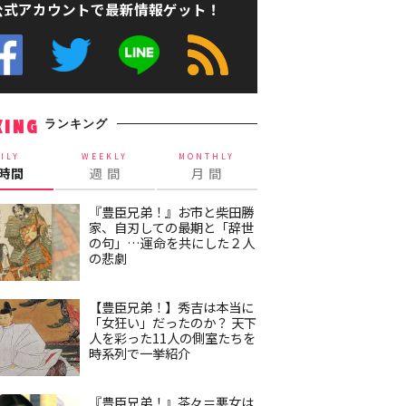
公式アカウントで最新情報ゲット！
ランキング
KING
ILY
WEEKLY
MONTHLY
4時間
週 間
月 間
『豊臣兄弟！』お市と柴田勝
家、自刃しての最期と「辞世
の句」…運命を共にした２人
の悲劇
【豊臣兄弟！】秀吉は本当に
「女狂い」だったのか？ 天下
人を彩った11人の側室たちを
時系列で一挙紹介
『豊臣兄弟！』茶々＝悪女は