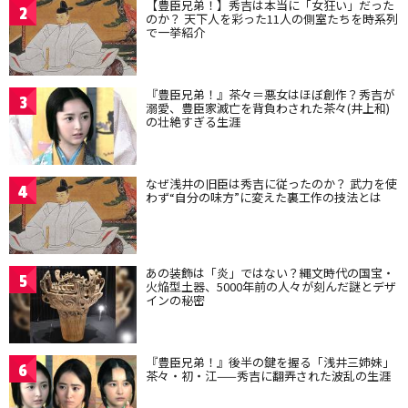
【豊臣兄弟！】秀吉は本当に「女狂い」だった
2
のか？ 天下人を彩った11人の側室たちを時系列
で一挙紹介
『豊臣兄弟！』茶々＝悪女はほぼ創作？秀吉が
3
溺愛、豊臣家滅亡を背負わされた茶々(井上和)
の壮絶すぎる生涯
なぜ浅井の旧臣は秀吉に従ったのか？ 武力を使
4
わず“自分の味方”に変えた裏工作の技法とは
あの装飾は「炎」ではない？縄文時代の国宝・
5
火焔型土器、5000年前の人々が刻んだ謎とデザ
インの秘密
『豊臣兄弟！』後半の鍵を握る「浅井三姉妹」
6
茶々・初・江——秀吉に翻弄された波乱の生涯