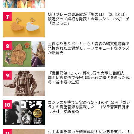
鳩サブレーの豊島屋が『鳩の日』（8月10日）
7
限定グッズ詳細を発表！今年はシリコンポーチ
「はとっこ」
土偶なりきりパーカーも！青森の縄文遺跡群で
8
発掘された土偶がモチーフのキュートなグッズ
が新発売
『豊臣兄弟！』小一郎の5万の大軍に徹底抗
9
戦！切腹覚悟で長宗我部元親に降伏を迫った武
将・谷忠澄の生涯
ゴジラの咆哮で目覚める朝…1954年公開『ゴジ
10
ラ』の貴重音源を搭載した「ゴジラ音声目覚ま
し時計」が新発売
村上水軍を率いた戦国武将！幼い弟を支え、共