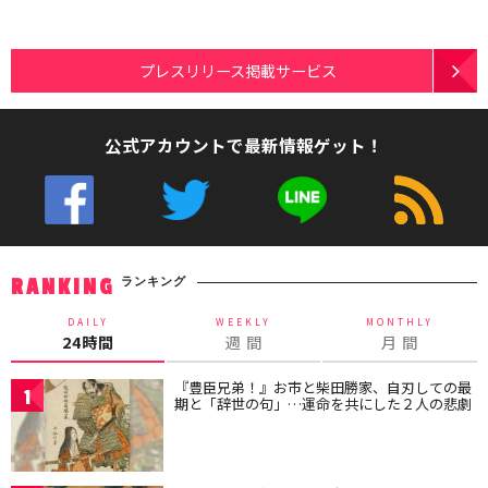
プレスリリース掲載サービス
公式アカウントで最新情報ゲット！
ランキング
RANKING
DAILY
WEEKLY
MONTHLY
24時間
週 間
月 間
『豊臣兄弟！』お市と柴田勝家、自刃しての最
1
期と「辞世の句」…運命を共にした２人の悲劇