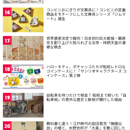
コンビニおにぎりが文房具に！コンビニの定番
16
商品をモチーフにした文房具シリーズ『ジムマ
ート』誕生
世界遺産決定で脚光！日本初の巨大都城・藤原
17
京を創り上げた知られざる女帝・持統天皇の凄
絶な執念
ハローキティ、ポチャッコたちが昭和レトロな
18
コインケースに！「サンリオキャラクターズ コ
インケース」第２弾
自転車を持つだけで税金？ 昭和まで続いた「自
19
転車税」の意外な歴史と脱税が横行した理由
教科書と違う！江戸時代の田沼意次「賄賂伝
20
説」の嘘と、水野忠邦が「大奥」を敵に回した