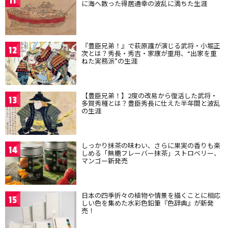
11
に海へ散った得居通幸の波乱に満ちた生涯
『豊臣兄弟！』で萩原護が演じる武将・小堀正
12
次とは？秀長・秀吉・家康が重用、“出家を重
ねた実務派”の生涯
【豊臣兄弟！】2度の改易から復活した武将・
13
多賀秀種とは？豊臣秀長に仕えた半年間と波乱
の生涯
しっかり抹茶の味わい、さらに果実の香りも楽
14
しめる「無糖フレーバー抹茶」ストロベリー、
マンゴー新発売
日本の四季折々の植物や情景を描くことに相応
15
しい色を集めた水彩色鉛筆『色辞典』が新発
売！