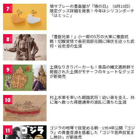
鳩サブレーの豊島屋が『鳩の日』（8月10日）
7
限定グッズ詳細を発表！今年はシリコンポーチ
「はとっこ」
『豊臣兄弟！』小一郎の5万の大軍に徹底抗
8
戦！切腹覚悟で長宗我部元親に降伏を迫った武
将・谷忠澄の生涯
土偶なりきりパーカーも！青森の縄文遺跡群で
9
発掘された土偶がモチーフのキュートなグッズ
が新発売
村上水軍を率いた戦国武将！幼い弟を支え、共
10
に海へ散った得居通幸の波乱に満ちた生涯
ゴジラの咆哮で目覚める朝…1954年公開『ゴジ
11
ラ』の貴重音源を搭載した「ゴジラ音声目覚ま
し時計」が新発売