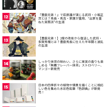
『豊臣兄弟！』で萩原護が演じる武将・小堀正
12
次とは？秀長・秀吉・家康が重用、“出家を重
ねた実務派”の生涯
【豊臣兄弟！】2度の改易から復活した武将・
13
多賀秀種とは？豊臣秀長に仕えた半年間と波乱
の生涯
しっかり抹茶の味わい、さらに果実の香りも楽
14
しめる「無糖フレーバー抹茶」ストロベリー、
マンゴー新発売
日本の四季折々の植物や情景を描くことに相応
15
しい色を集めた水彩色鉛筆『色辞典』が新発
売！