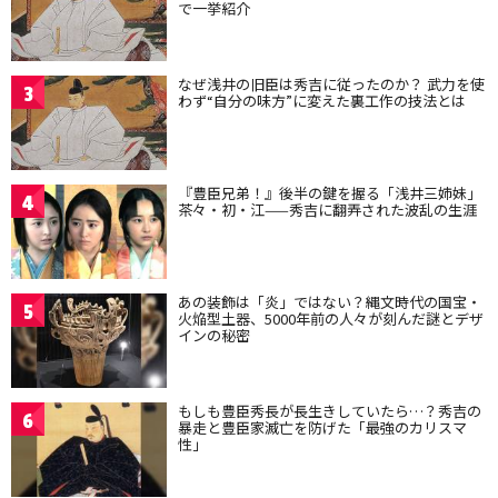
で一挙紹介
なぜ浅井の旧臣は秀吉に従ったのか？ 武力を使
3
わず“自分の味方”に変えた裏工作の技法とは
『豊臣兄弟！』後半の鍵を握る「浅井三姉妹」
4
茶々・初・江——秀吉に翻弄された波乱の生涯
あの装飾は「炎」ではない？縄文時代の国宝・
5
火焔型土器、5000年前の人々が刻んだ謎とデザ
インの秘密
もしも豊臣秀長が長生きしていたら…？秀吉の
6
暴走と豊臣家滅亡を防げた「最強のカリスマ
性」