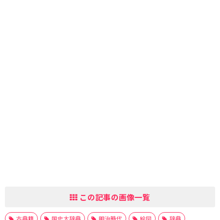
この記事の画像一覧
古典籍
国史大辞典
明治時代
絵図
辞典