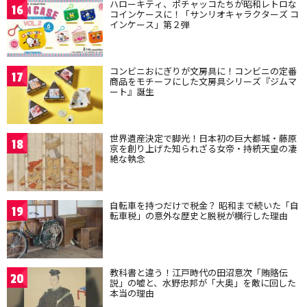
ハローキティ、ポチャッコたちが昭和レトロな
16
コインケースに！「サンリオキャラクターズ コ
インケース」第２弾
コンビニおにぎりが文房具に！コンビニの定番
17
商品をモチーフにした文房具シリーズ『ジムマ
ート』誕生
世界遺産決定で脚光！日本初の巨大都城・藤原
18
京を創り上げた知られざる女帝・持統天皇の凄
絶な執念
自転車を持つだけで税金？ 昭和まで続いた「自
19
転車税」の意外な歴史と脱税が横行した理由
教科書と違う！江戸時代の田沼意次「賄賂伝
20
説」の嘘と、水野忠邦が「大奥」を敵に回した
本当の理由