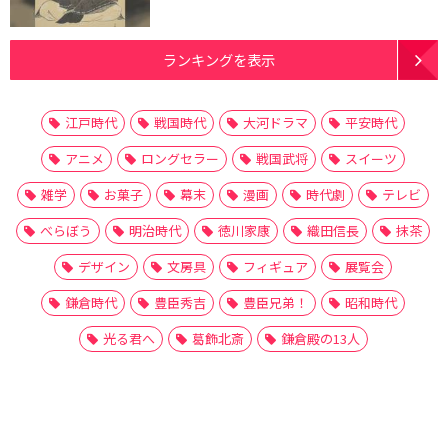
ランキングを表示
江戸時代
戦国時代
大河ドラマ
平安時代
アニメ
ロングセラー
戦国武将
スイーツ
雑学
お菓子
幕末
漫画
時代劇
テレビ
べらぼう
明治時代
徳川家康
織田信長
抹茶
デザイン
文房具
フィギュア
展覧会
鎌倉時代
豊臣秀吉
豊臣兄弟！
昭和時代
光る君へ
葛飾北斎
鎌倉殿の13人