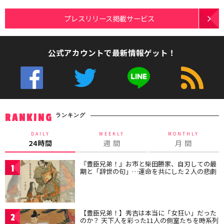
プレスリリース掲載サービス
公式アカウントで最新情報ゲット！
ランキング
RANKING
DAILY
WEEKLY
MONTHLY
24時間
週 間
月 間
『豊臣兄弟！』お市と柴田勝家、自刃しての最
1
期と「辞世の句」…運命を共にした２人の悲劇
【豊臣兄弟！】秀吉は本当に「女狂い」だった
2
のか？ 天下人を彩った11人の側室たちを時系列