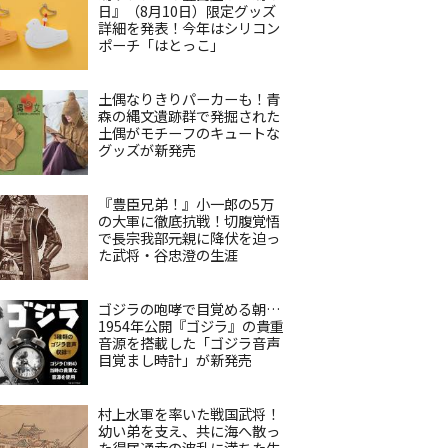
日』（8月10日）限定グッズ
詳細を発表！今年はシリコン
ポーチ「はとっこ」
土偶なりきりパーカーも！青
森の縄文遺跡群で発掘された
土偶がモチーフのキュートな
グッズが新発売
『豊臣兄弟！』小一郎の5万
の大軍に徹底抗戦！切腹覚悟
で長宗我部元親に降伏を迫っ
た武将・谷忠澄の生涯
ゴジラの咆哮で目覚める朝…
1954年公開『ゴジラ』の貴重
音源を搭載した「ゴジラ音声
目覚まし時計」が新発売
村上水軍を率いた戦国武将！
幼い弟を支え、共に海へ散っ
た得居通幸の波乱に満ちた生