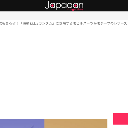
式もあるぞ！『機動戦士Zガンダム』に登場するモビルスーツがモチーフのレザース