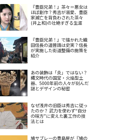
『豊臣兄弟！』茶々＝悪女は
ほぼ創作？秀吉が溺愛、豊臣
家滅亡を背負わされた茶々
(井上和)の壮絶すぎる生涯
『豊臣兄弟！』で描かれた織
田信長の道普請は史実？信長
が実施した街道整備の施策を
紹介
あの装飾は「炎」ではない？
縄文時代の国宝・火焔型土
器、5000年前の人々が刻んだ
謎とデザインの秘密
なぜ浅井の旧臣は秀吉に従っ
たのか？ 武力を使わず“自分
の味方”に変えた裏工作の技
法とは
鳩サブレーの豊島屋が『鳩の