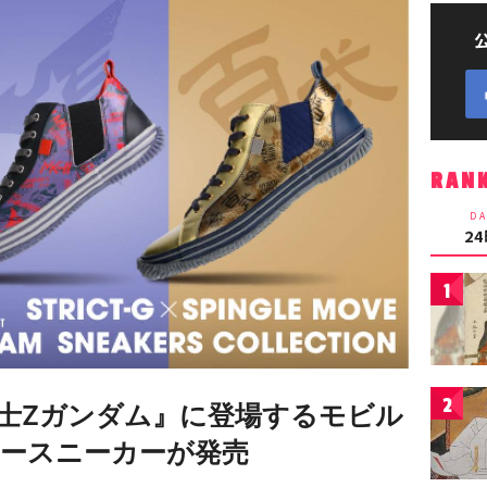
RAN
DA
2
1
2
士Zガンダム』に登場するモビル
ースニーカーが発売