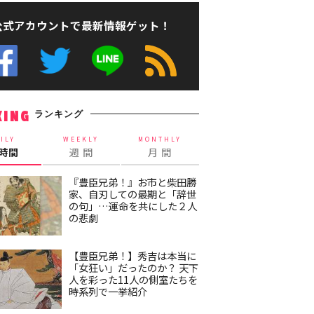
公式アカウントで最新情報ゲット！
ランキング
KING
ILY
WEEKLY
MONTHLY
4時間
週 間
月 間
『豊臣兄弟！』お市と柴田勝
家、自刃しての最期と「辞世
の句」…運命を共にした２人
の悲劇
【豊臣兄弟！】秀吉は本当に
「女狂い」だったのか？ 天下
人を彩った11人の側室たちを
時系列で一挙紹介