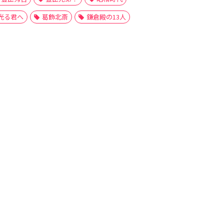
光る君へ
葛飾北斎
鎌倉殿の13人