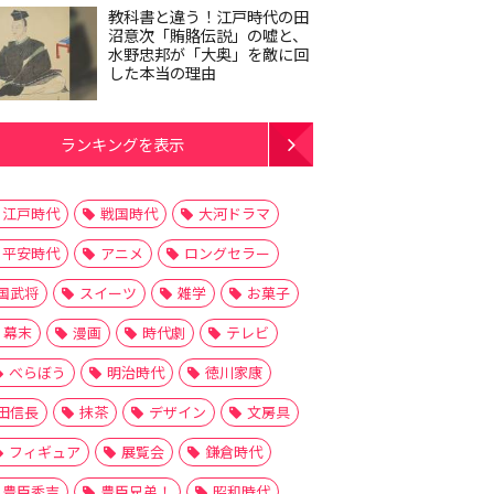
教科書と違う！江戸時代の田
沼意次「賄賂伝説」の嘘と、
水野忠邦が「大奥」を敵に回
した本当の理由
ランキングを表示
江戸時代
戦国時代
大河ドラマ
平安時代
アニメ
ロングセラー
国武将
スイーツ
雑学
お菓子
幕末
漫画
時代劇
テレビ
べらぼう
明治時代
徳川家康
田信長
抹茶
デザイン
文房具
フィギュア
展覧会
鎌倉時代
豊臣秀吉
豊臣兄弟！
昭和時代