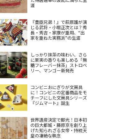
涯
『豊臣兄弟！』で萩原護が演
じる武将・小堀正次とは？秀
長・秀吉・家康が重用、“出
家を重ねた実務派”の生涯
しっかり抹茶の味わい、さら
に果実の香りも楽しめる「無
糖フレーバー抹茶」ストロベ
リー、マンゴー新発売
コンビニおにぎりが文房具
に！コンビニの定番商品をモ
チーフにした文房具シリーズ
『ジムマート』誕生
世界遺産決定で脚光！日本初
の巨大都城・藤原京を創り上
げた知られざる女帝・持統天
皇の凄絶な執念