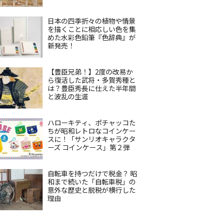
日本の四季折々の植物や情景
を描くことに相応しい色を集
めた水彩色鉛筆『色辞典』が
新発売！
【豊臣兄弟！】2度の改易か
ら復活した武将・多賀秀種と
は？豊臣秀長に仕えた半年間
と波乱の生涯
ハローキティ、ポチャッコた
ちが昭和レトロなコインケー
スに！「サンリオキャラクタ
ーズ コインケース」第２弾
自転車を持つだけで税金？ 昭
和まで続いた「自転車税」の
意外な歴史と脱税が横行した
理由