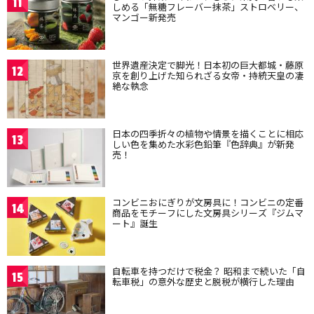
11
しめる「無糖フレーバー抹茶」ストロベリー、
マンゴー新発売
世界遺産決定で脚光！日本初の巨大都城・藤原
12
京を創り上げた知られざる女帝・持統天皇の凄
絶な執念
日本の四季折々の植物や情景を描くことに相応
13
しい色を集めた水彩色鉛筆『色辞典』が新発
売！
コンビニおにぎりが文房具に！コンビニの定番
14
商品をモチーフにした文房具シリーズ『ジムマ
ート』誕生
自転車を持つだけで税金？ 昭和まで続いた「自
15
転車税」の意外な歴史と脱税が横行した理由