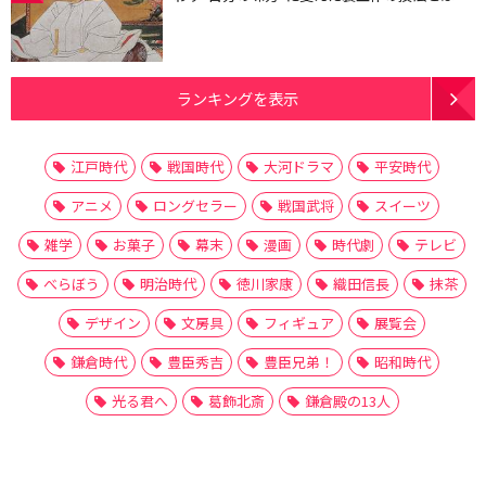
ランキングを表示
江戸時代
戦国時代
大河ドラマ
平安時代
アニメ
ロングセラー
戦国武将
スイーツ
雑学
お菓子
幕末
漫画
時代劇
テレビ
べらぼう
明治時代
徳川家康
織田信長
抹茶
デザイン
文房具
フィギュア
展覧会
鎌倉時代
豊臣秀吉
豊臣兄弟！
昭和時代
光る君へ
葛飾北斎
鎌倉殿の13人