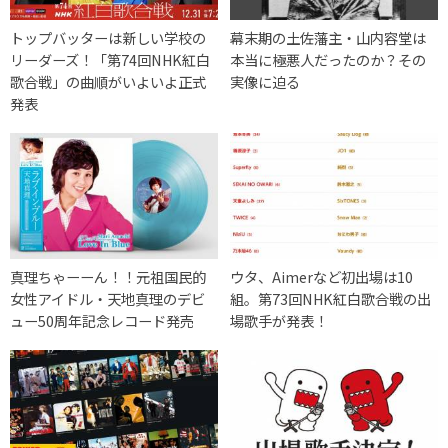
トップバッターは新しい学校の
幕末期の土佐藩主・山内容堂は
リーダーズ！「第74回NHK紅白
本当に極悪人だったのか？その
歌合戦」の曲順がいよいよ正式
実像に迫る
発表
真理ちゃーーん！！元祖国民的
ウタ、Aimerなど初出場は10
女性アイドル・天地真理のデビ
組。第73回NHK紅白歌合戦の出
ュー50周年記念レコード発売
場歌手が発表！