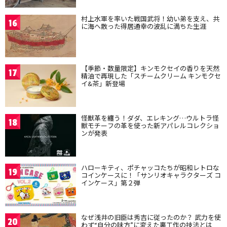
村上水軍を率いた戦国武将！幼い弟を支え、共
16
に海へ散った得居通幸の波乱に満ちた生涯
【季節・数量限定】キンモクセイの香りを天然
17
精油で再現した「スチームクリーム キンモクセ
イ&茶」新登場
怪獣革を纏う！ダダ、エレキング…ウルトラ怪
18
獣モチーフの革を使った新アパレルコレクショ
ンが発表
ハローキティ、ポチャッコたちが昭和レトロな
19
コインケースに！「サンリオキャラクターズ コ
インケース」第２弾
なぜ浅井の旧臣は秀吉に従ったのか？ 武力を使
20
わず“自分の味方”に変えた裏工作の技法とは