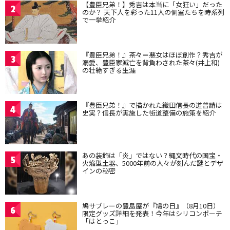
【豊臣兄弟！】秀吉は本当に「女狂い」だった
2
のか？ 天下人を彩った11人の側室たちを時系列
で一挙紹介
『豊臣兄弟！』茶々＝悪女はほぼ創作？秀吉が
3
溺愛、豊臣家滅亡を背負わされた茶々(井上和)
の壮絶すぎる生涯
『豊臣兄弟！』で描かれた織田信長の道普請は
4
史実？信長が実施した街道整備の施策を紹介
あの装飾は「炎」ではない？縄文時代の国宝・
5
火焔型土器、5000年前の人々が刻んだ謎とデザ
インの秘密
鳩サブレーの豊島屋が『鳩の日』（8月10日）
6
限定グッズ詳細を発表！今年はシリコンポーチ
「はとっこ」