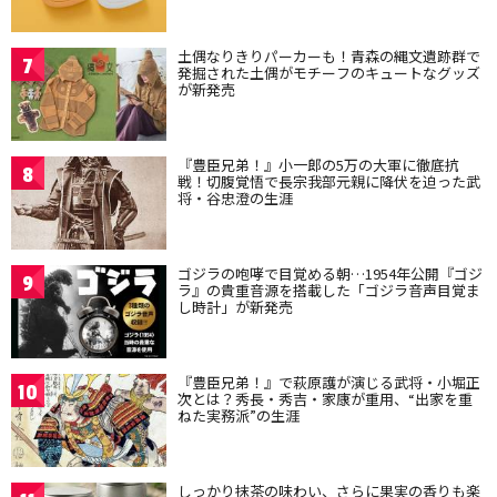
土偶なりきりパーカーも！青森の縄文遺跡群で
7
発掘された土偶がモチーフのキュートなグッズ
が新発売
『豊臣兄弟！』小一郎の5万の大軍に徹底抗
8
戦！切腹覚悟で長宗我部元親に降伏を迫った武
将・谷忠澄の生涯
ゴジラの咆哮で目覚める朝…1954年公開『ゴジ
9
ラ』の貴重音源を搭載した「ゴジラ音声目覚ま
し時計」が新発売
『豊臣兄弟！』で萩原護が演じる武将・小堀正
10
次とは？秀長・秀吉・家康が重用、“出家を重
ねた実務派”の生涯
しっかり抹茶の味わい、さらに果実の香りも楽