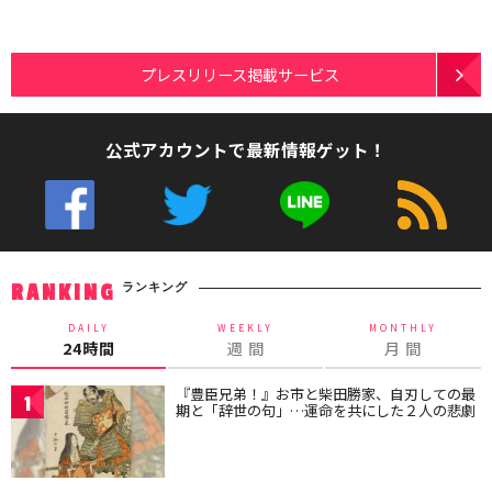
プレスリリース掲載サービス
公式アカウントで最新情報ゲット！
ランキング
RANKING
DAILY
WEEKLY
MONTHLY
24時間
週 間
月 間
『豊臣兄弟！』お市と柴田勝家、自刃しての最
1
期と「辞世の句」…運命を共にした２人の悲劇