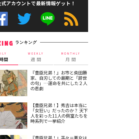
公式アカウントで最新情報ゲット！
ランキング
KING
ILY
WEEKLY
MONTHLY
4時間
週 間
月 間
『豊臣兄弟！』お市と柴田勝
家、自刃しての最期と「辞世
の句」…運命を共にした２人
の悲劇
【豊臣兄弟！】秀吉は本当に
「女狂い」だったのか？ 天下
人を彩った11人の側室たちを
時系列で一挙紹介
『豊臣兄弟！』茶々＝悪女は