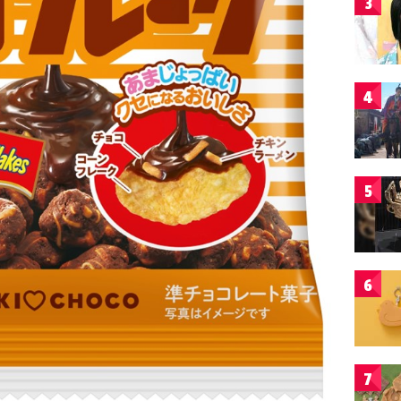
3
4
5
6
7