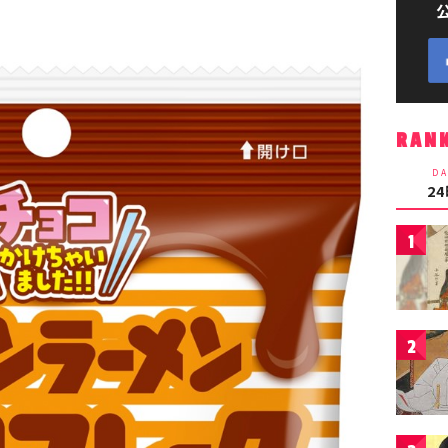
RAN
DA
2
1
2