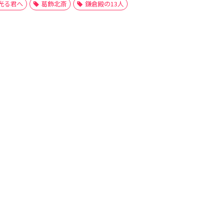
光る君へ
葛飾北斎
鎌倉殿の13人