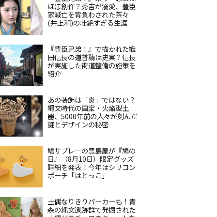
ほぼ創作？秀吉が溺愛、豊臣
家滅亡を背負わされた茶々
(井上和)の壮絶すぎる生涯
『豊臣兄弟！』で描かれた織
田信長の道普請は史実？信長
が実施した街道整備の施策を
紹介
あの装飾は「炎」ではない？
縄文時代の国宝・火焔型土
器、5000年前の人々が刻んだ
謎とデザインの秘密
鳩サブレーの豊島屋が『鳩の
日』（8月10日）限定グッズ
詳細を発表！今年はシリコン
ポーチ「はとっこ」
土偶なりきりパーカーも！青
森の縄文遺跡群で発掘された