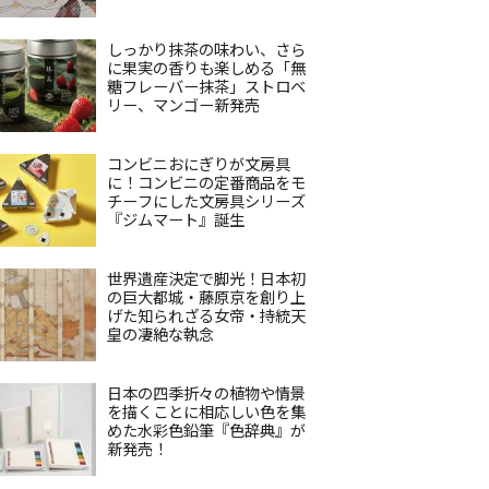
しっかり抹茶の味わい、さら
に果実の香りも楽しめる「無
糖フレーバー抹茶」ストロベ
リー、マンゴー新発売
コンビニおにぎりが文房具
に！コンビニの定番商品をモ
チーフにした文房具シリーズ
『ジムマート』誕生
世界遺産決定で脚光！日本初
の巨大都城・藤原京を創り上
げた知られざる女帝・持統天
皇の凄絶な執念
日本の四季折々の植物や情景
を描くことに相応しい色を集
めた水彩色鉛筆『色辞典』が
新発売！