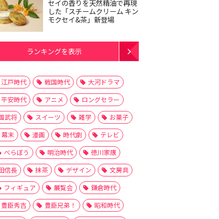
セイの香りを天然精油で再現
した「スチームクリーム キン
モクセイ&茶」新登場
ランキングを表示
江戸時代
戦国時代
大河ドラマ
平安時代
アニメ
ロングセラー
国武将
スイーツ
雑学
お菓子
幕末
漫画
時代劇
テレビ
べらぼう
明治時代
徳川家康
田信長
抹茶
デザイン
文房具
フィギュア
展覧会
鎌倉時代
豊臣秀吉
豊臣兄弟！
昭和時代