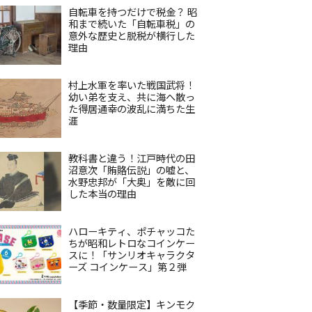
自転車を持つだけで税金？ 昭
和まで続いた「自転車税」の
意外な歴史と脱税が横行した
理由
村上水軍を率いた戦国武将！
幼い弟を支え、共に海へ散っ
た得居通幸の波乱に満ちた生
涯
教科書と違う！江戸時代の田
沼意次「賄賂伝説」の嘘と、
水野忠邦が「大奥」を敵に回
した本当の理由
ハローキティ、ポチャッコた
ちが昭和レトロなコインケー
スに！「サンリオキャラクタ
ーズ コインケース」第２弾
【季節・数量限定】キンモク