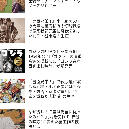
土偶がモチーフのキュートな
グッズが新発売
『豊臣兄弟！』小一郎の5万
の大軍に徹底抗戦！切腹覚悟
で長宗我部元親に降伏を迫っ
た武将・谷忠澄の生涯
ゴジラの咆哮で目覚める朝…
1954年公開『ゴジラ』の貴重
音源を搭載した「ゴジラ音声
目覚まし時計」が新発売
『豊臣兄弟！』で萩原護が演
じる武将・小堀正次とは？秀
長・秀吉・家康が重用、“出
家を重ねた実務派”の生涯
なぜ浅井の旧臣は秀吉に従っ
たのか？ 武力を使わず“自分
の味方”に変えた裏工作の技
法とは