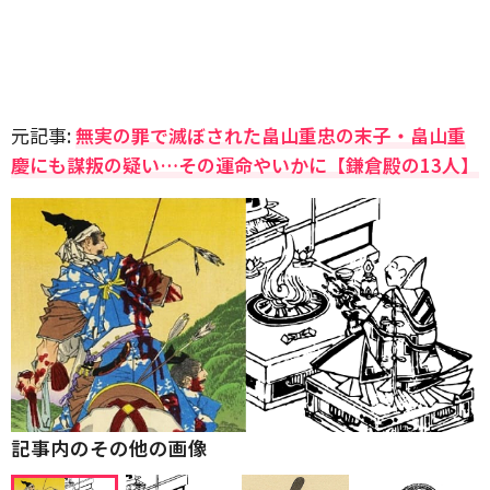
元記事:
無実の罪で滅ぼされた畠山重忠の末子・畠山重
慶にも謀叛の疑い…その運命やいかに【鎌倉殿の13人】
記事内のその他の画像