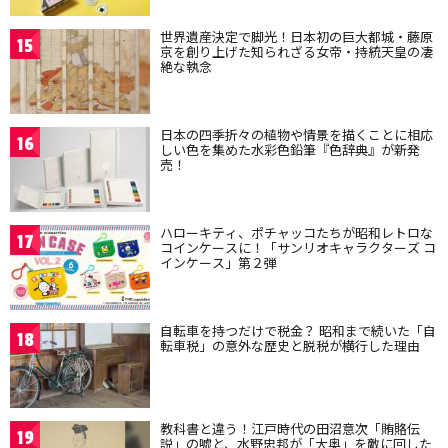
世界遺産決定で脚光！日本初の巨大都城・藤原
15
京を創り上げた知られざる女帝・持統天皇の凄
絶な執念
日本の四季折々の植物や情景を描くことに相応
16
しい色を集めた水彩色鉛筆『色辞典』が新発
売！
ハローキティ、ポチャッコたちが昭和レトロな
17
コインケースに！「サンリオキャラクターズ コ
インケース」第２弾
自転車を持つだけで税金？ 昭和まで続いた「自
18
転車税」の意外な歴史と脱税が横行した理由
教科書と違う！江戸時代の田沼意次「賄賂伝
19
説」の嘘と、水野忠邦が「大奥」を敵に回した