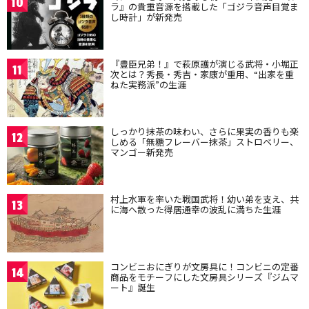
10
ラ』の貴重音源を搭載した「ゴジラ音声目覚ま
し時計」が新発売
『豊臣兄弟！』で萩原護が演じる武将・小堀正
11
次とは？秀長・秀吉・家康が重用、“出家を重
ねた実務派”の生涯
しっかり抹茶の味わい、さらに果実の香りも楽
12
しめる「無糖フレーバー抹茶」ストロベリー、
マンゴー新発売
村上水軍を率いた戦国武将！幼い弟を支え、共
13
に海へ散った得居通幸の波乱に満ちた生涯
コンビニおにぎりが文房具に！コンビニの定番
14
商品をモチーフにした文房具シリーズ『ジムマ
ート』誕生