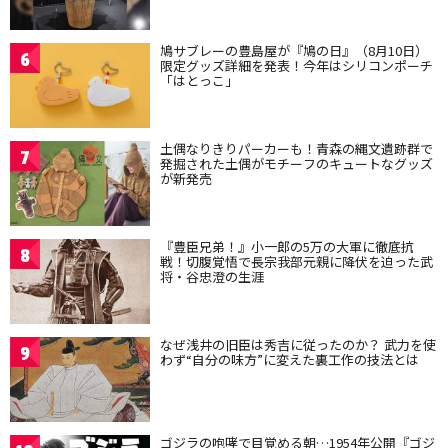
鳩サブレーの豊島屋が『鳩の日』（8月10日）
6
限定グッズ詳細を発表！今年はシリコンポーチ
「はとっこ」
土偶なりきりパーカーも！青森の縄文遺跡群で
7
発掘された土偶がモチーフのキュートなグッズ
が新発売
『豊臣兄弟！』小一郎の5万の大軍に徹底抗
8
戦！切腹覚悟で長宗我部元親に降伏を迫った武
将・谷忠澄の生涯
なぜ浅井の旧臣は秀吉に従ったのか？ 武力を使
9
わず“自分の味方”に変えた裏工作の技法とは
ゴジラの咆哮で目覚める朝…1954年公開『ゴジ