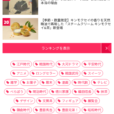
本当の理由
【季節・数量限定】キンモクセイの香りを天然
20
精油で再現した「スチームクリーム キンモクセ
イ&茶」新登場
ランキングを表示
江戸時代
戦国時代
大河ドラマ
平安時代
アニメ
ロングセラー
戦国武将
スイーツ
雑学
お菓子
幕末
漫画
時代劇
テレビ
べらぼう
明治時代
徳川家康
織田信長
抹茶
デザイン
文房具
フィギュア
展覧会
鎌倉時代
豊臣秀吉
豊臣兄弟！
昭和時代