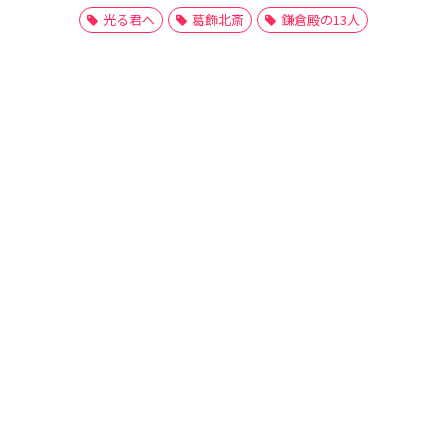
光る君へ
葛飾北斎
鎌倉殿の13人