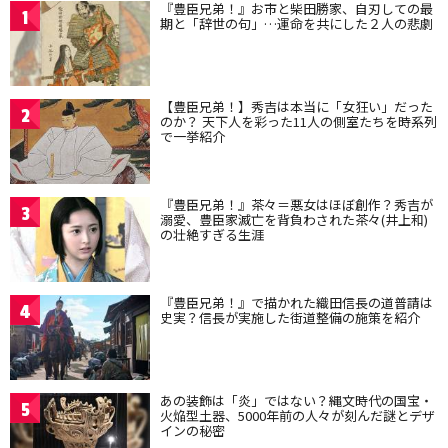
『豊臣兄弟！』お市と柴田勝家、自刃しての最
1
期と「辞世の句」…運命を共にした２人の悲劇
【豊臣兄弟！】秀吉は本当に「女狂い」だった
2
のか？ 天下人を彩った11人の側室たちを時系列
で一挙紹介
『豊臣兄弟！』茶々＝悪女はほぼ創作？秀吉が
3
溺愛、豊臣家滅亡を背負わされた茶々(井上和)
の壮絶すぎる生涯
『豊臣兄弟！』で描かれた織田信長の道普請は
4
史実？信長が実施した街道整備の施策を紹介
あの装飾は「炎」ではない？縄文時代の国宝・
5
火焔型土器、5000年前の人々が刻んだ謎とデザ
インの秘密