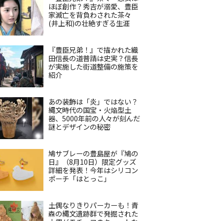
ほぼ創作？秀吉が溺愛、豊臣
家滅亡を背負わされた茶々
(井上和)の壮絶すぎる生涯
『豊臣兄弟！』で描かれた織
田信長の道普請は史実？信長
が実施した街道整備の施策を
紹介
あの装飾は「炎」ではない？
縄文時代の国宝・火焔型土
器、5000年前の人々が刻んだ
謎とデザインの秘密
鳩サブレーの豊島屋が『鳩の
日』（8月10日）限定グッズ
詳細を発表！今年はシリコン
ポーチ「はとっこ」
土偶なりきりパーカーも！青
森の縄文遺跡群で発掘された