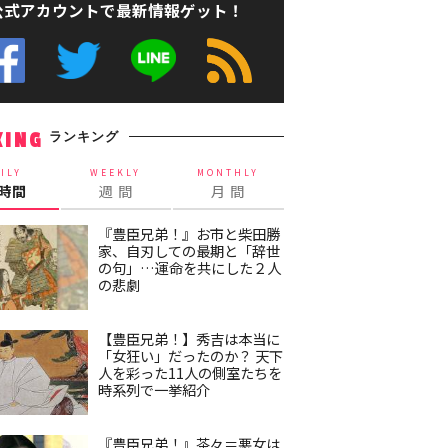
公式アカウントで最新情報ゲット！
ランキング
KING
ILY
WEEKLY
MONTHLY
4時間
週 間
月 間
『豊臣兄弟！』お市と柴田勝
家、自刃しての最期と「辞世
の句」…運命を共にした２人
の悲劇
【豊臣兄弟！】秀吉は本当に
「女狂い」だったのか？ 天下
人を彩った11人の側室たちを
時系列で一挙紹介
『豊臣兄弟！』茶々＝悪女は