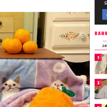
RAN
DA
2
1
2