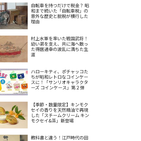
自転車を持つだけで税金？ 昭
和まで続いた「自転車税」の
意外な歴史と脱税が横行した
理由
村上水軍を率いた戦国武将！
幼い弟を支え、共に海へ散っ
た得居通幸の波乱に満ちた生
涯
ハローキティ、ポチャッコた
ちが昭和レトロなコインケー
スに！「サンリオキャラクタ
ーズ コインケース」第２弾
【季節・数量限定】キンモク
セイの香りを天然精油で再現
した「スチームクリーム キン
モクセイ&茶」新登場
教科書と違う！江戸時代の田