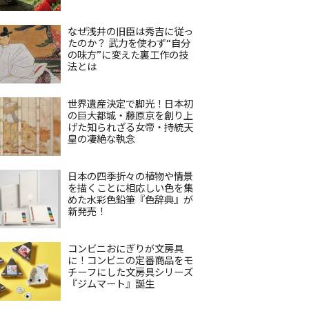
なぜ浅井の旧臣は秀吉に従っ
たのか？ 武力を使わず“自分
の味方”に変えた裏工作の技
法とは
世界遺産決定で脚光！日本初
の巨大都城・藤原京を創り上
げた知られざる女帝・持統天
皇の凄絶な執念
日本の四季折々の植物や情景
を描くことに相応しい色を集
めた水彩色鉛筆『色辞典』が
新発売！
コンビニおにぎりが文房具
に！コンビニの定番商品をモ
チーフにした文房具シリーズ
『ジムマート』誕生