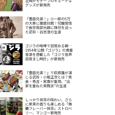
土偶がモチーフのキュートな
グッズが新発売
『豊臣兄弟！』小一郎の5万
の大軍に徹底抗戦！切腹覚悟
で長宗我部元親に降伏を迫っ
た武将・谷忠澄の生涯
ゴジラの咆哮で目覚める朝…
1954年公開『ゴジラ』の貴重
音源を搭載した「ゴジラ音声
目覚まし時計」が新発売
『豊臣兄弟！』で萩原護が演
じる武将・小堀正次とは？秀
長・秀吉・家康が重用、“出
家を重ねた実務派”の生涯
しっかり抹茶の味わい、さら
に果実の香りも楽しめる「無
糖フレーバー抹茶」ストロベ
リー、マンゴー新発売