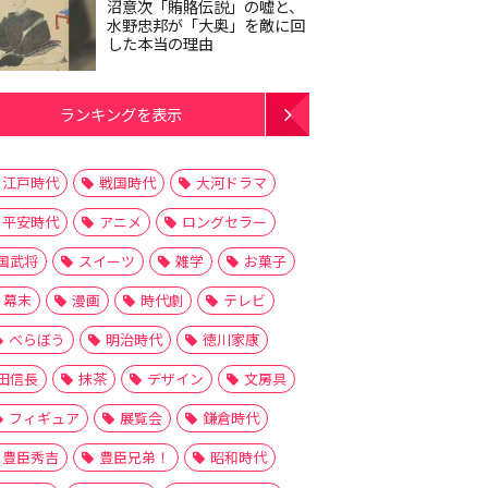
沼意次「賄賂伝説」の嘘と、
水野忠邦が「大奥」を敵に回
した本当の理由
ランキングを表示
江戸時代
戦国時代
大河ドラマ
平安時代
アニメ
ロングセラー
国武将
スイーツ
雑学
お菓子
幕末
漫画
時代劇
テレビ
べらぼう
明治時代
徳川家康
田信長
抹茶
デザイン
文房具
フィギュア
展覧会
鎌倉時代
豊臣秀吉
豊臣兄弟！
昭和時代