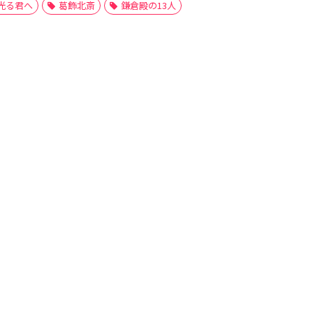
光る君へ
葛飾北斎
鎌倉殿の13人