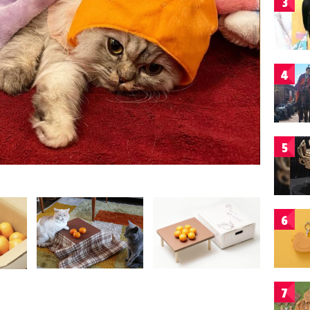
3
4
5
6
7