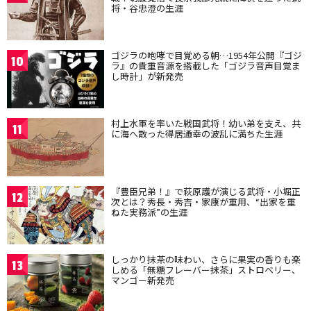
将・谷忠澄の生涯
ゴジラの咆哮で目覚める朝…1954年公開『ゴジ
10
ラ』の貴重音源を搭載した「ゴジラ音声目覚ま
し時計」が新発売
村上水軍を率いた戦国武将！幼い弟を支え、共
11
に海へ散った得居通幸の波乱に満ちた生涯
『豊臣兄弟！』で萩原護が演じる武将・小堀正
12
次とは？秀長・秀吉・家康が重用、“出家を重
ねた実務派”の生涯
しっかり抹茶の味わい、さらに果実の香りも楽
13
しめる「無糖フレーバー抹茶」ストロベリー、
マンゴー新発売