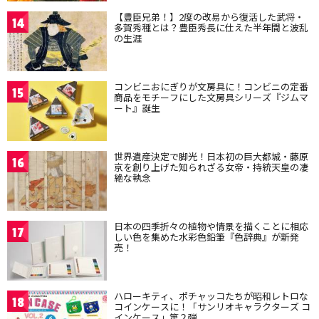
【豊臣兄弟！】2度の改易から復活した武将・
14
多賀秀種とは？豊臣秀長に仕えた半年間と波乱
の生涯
コンビニおにぎりが文房具に！コンビニの定番
15
商品をモチーフにした文房具シリーズ『ジムマ
ート』誕生
世界遺産決定で脚光！日本初の巨大都城・藤原
16
京を創り上げた知られざる女帝・持統天皇の凄
絶な執念
日本の四季折々の植物や情景を描くことに相応
17
しい色を集めた水彩色鉛筆『色辞典』が新発
売！
ハローキティ、ポチャッコたちが昭和レトロな
18
コインケースに！「サンリオキャラクターズ コ
インケース」第２弾