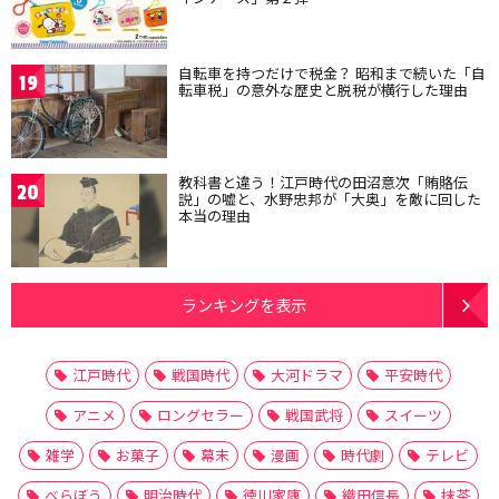
自転車を持つだけで税金？ 昭和まで続いた「自
19
転車税」の意外な歴史と脱税が横行した理由
教科書と違う！江戸時代の田沼意次「賄賂伝
20
説」の嘘と、水野忠邦が「大奥」を敵に回した
本当の理由
ランキングを表示
江戸時代
戦国時代
大河ドラマ
平安時代
アニメ
ロングセラー
戦国武将
スイーツ
雑学
お菓子
幕末
漫画
時代劇
テレビ
べらぼう
明治時代
徳川家康
織田信長
抹茶