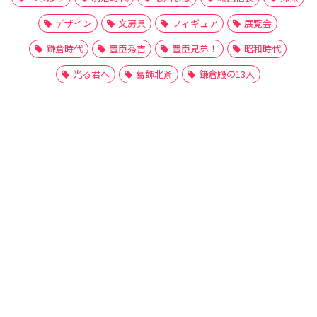
デザイン
文房具
フィギュア
展覧会
鎌倉時代
豊臣秀吉
豊臣兄弟！
昭和時代
光る君へ
葛飾北斎
鎌倉殿の13人