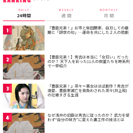
RANKING
DAILY
WEEKLY
MONTHLY
24時間
週 間
月 間
『豊臣兄弟！』お市と柴田勝家、自刃しての最
1
期と「辞世の句」…運命を共にした２人の悲劇
【豊臣兄弟！】秀吉は本当に「女狂い」だった
2
のか？ 天下人を彩った11人の側室たちを時系列
で一挙紹介
『豊臣兄弟！』茶々＝悪女はほぼ創作？秀吉が
3
溺愛、豊臣家滅亡を背負わされた茶々(井上和)
の壮絶すぎる生涯
なぜ浅井の旧臣は秀吉に従ったのか？ 武力を使
4
わず“自分の味方”に変えた裏工作の技法とは