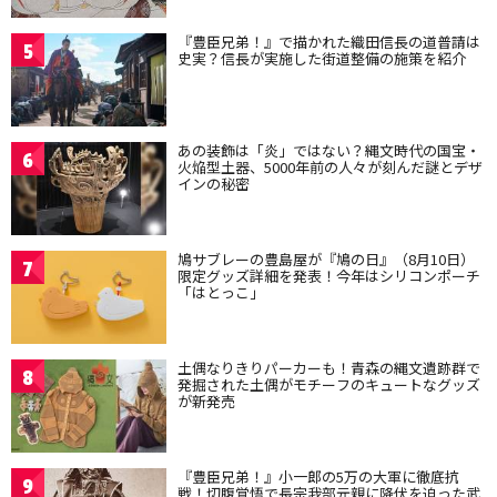
『豊臣兄弟！』で描かれた織田信長の道普請は
5
史実？信長が実施した街道整備の施策を紹介
あの装飾は「炎」ではない？縄文時代の国宝・
6
火焔型土器、5000年前の人々が刻んだ謎とデザ
インの秘密
鳩サブレーの豊島屋が『鳩の日』（8月10日）
7
限定グッズ詳細を発表！今年はシリコンポーチ
「はとっこ」
土偶なりきりパーカーも！青森の縄文遺跡群で
8
発掘された土偶がモチーフのキュートなグッズ
が新発売
『豊臣兄弟！』小一郎の5万の大軍に徹底抗
9
戦！切腹覚悟で長宗我部元親に降伏を迫った武