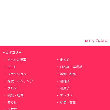
トップに戻る
カテゴリー
すべての記事
まとめ
アート
日本画・浮世絵
ファッション
着物・和服
雑貨・インテリア
和雑貨
グルメ
和菓子
観光・地域
エンタメ
暮らし
歴史・文化
古写真