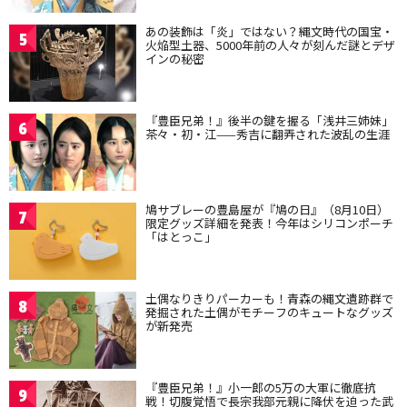
あの装飾は「炎」ではない？縄文時代の国宝・
5
火焔型土器、5000年前の人々が刻んだ謎とデザ
インの秘密
『豊臣兄弟！』後半の鍵を握る「浅井三姉妹」
6
茶々・初・江——秀吉に翻弄された波乱の生涯
鳩サブレーの豊島屋が『鳩の日』（8月10日）
7
限定グッズ詳細を発表！今年はシリコンポーチ
「はとっこ」
土偶なりきりパーカーも！青森の縄文遺跡群で
8
発掘された土偶がモチーフのキュートなグッズ
が新発売
『豊臣兄弟！』小一郎の5万の大軍に徹底抗
9
戦！切腹覚悟で長宗我部元親に降伏を迫った武