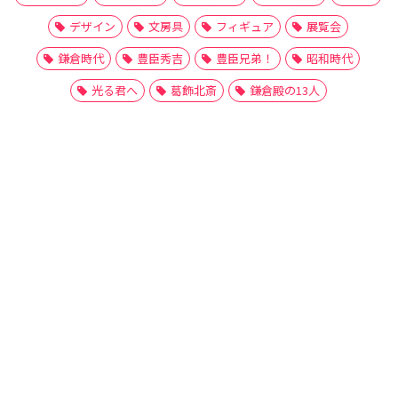
デザイン
文房具
フィギュア
展覧会
鎌倉時代
豊臣秀吉
豊臣兄弟！
昭和時代
光る君へ
葛飾北斎
鎌倉殿の13人