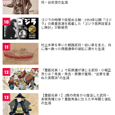
将・谷忠澄の生涯
ゴジラの咆哮で目覚める朝…1954年公開『ゴジ
10
ラ』の貴重音源を搭載した「ゴジラ音声目覚ま
し時計」が新発売
村上水軍を率いた戦国武将！幼い弟を支え、共
11
に海へ散った得居通幸の波乱に満ちた生涯
『豊臣兄弟！』で萩原護が演じる武将・小堀正
12
次とは？秀長・秀吉・家康が重用、“出家を重
ねた実務派”の生涯
【豊臣兄弟！】2度の改易から復活した武将・
13
多賀秀種とは？豊臣秀長に仕えた半年間と波乱
の生涯