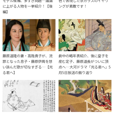
モデル候補、多すぎ問題…議論
色で表現した京ガラスのイヤリ
に上がる人物を一挙紹介！【後
ングが素敵です！
編】
藤原道隆の妻・高階貴子が、流
劇中の略年表紹介、後に皇子を
罪となった息子・藤原伊周を想
産む定子、藤原道長がついに頂
い詠んだ歌が切なすぎる…【光
点へ…大河ドラマ「光る君へ」5
る君へ】
月5日放送の振り返り