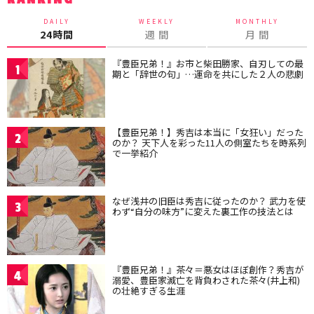
DAILY
WEEKLY
MONTHLY
24時間
週 間
月 間
『豊臣兄弟！』お市と柴田勝家、自刃しての最
1
期と「辞世の句」…運命を共にした２人の悲劇
【豊臣兄弟！】秀吉は本当に「女狂い」だった
2
のか？ 天下人を彩った11人の側室たちを時系列
で一挙紹介
なぜ浅井の旧臣は秀吉に従ったのか？ 武力を使
3
わず“自分の味方”に変えた裏工作の技法とは
『豊臣兄弟！』茶々＝悪女はほぼ創作？秀吉が
4
溺愛、豊臣家滅亡を背負わされた茶々(井上和)
の壮絶すぎる生涯