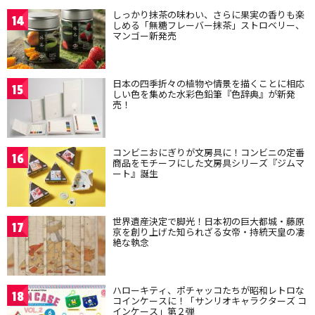
しっかり抹茶の味わい、さらに果実の香りも楽
14
しめる「無糖フレーバー抹茶」ストロベリー、
マンゴー新発売
日本の四季折々の植物や情景を描くことに相応
15
しい色を集めた水彩色鉛筆『色辞典』が新発
売！
コンビニおにぎりが文房具に！コンビニの定番
16
商品をモチーフにした文房具シリーズ『ジムマ
ート』誕生
世界遺産決定で脚光！日本初の巨大都城・藤原
17
京を創り上げた知られざる女帝・持統天皇の凄
絶な執念
ハローキティ、ポチャッコたちが昭和レトロな
18
コインケースに！「サンリオキャラクターズ コ
インケース」第２弾