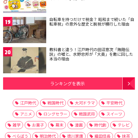
自転車を持つだけで税金？ 昭和まで続いた「自
19
転車税」の意外な歴史と脱税が横行した理由
教科書と違う！江戸時代の田沼意次「賄賂伝
20
説」の嘘と、水野忠邦が「大奥」を敵に回した
本当の理由
ランキングを表示
江戸時代
戦国時代
大河ドラマ
平安時代
アニメ
ロングセラー
戦国武将
スイーツ
雑学
お菓子
幕末
漫画
時代劇
テレビ
べらぼう
明治時代
徳川家康
織田信長
抹茶