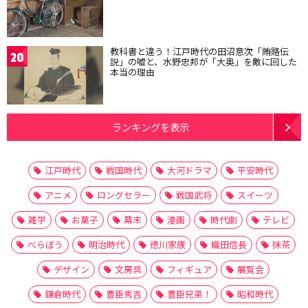
教科書と違う！江戸時代の田沼意次「賄賂伝
20
説」の嘘と、水野忠邦が「大奥」を敵に回した
本当の理由
ランキングを表示
江戸時代
戦国時代
大河ドラマ
平安時代
アニメ
ロングセラー
戦国武将
スイーツ
雑学
お菓子
幕末
漫画
時代劇
テレビ
べらぼう
明治時代
徳川家康
織田信長
抹茶
デザイン
文房具
フィギュア
展覧会
鎌倉時代
豊臣秀吉
豊臣兄弟！
昭和時代