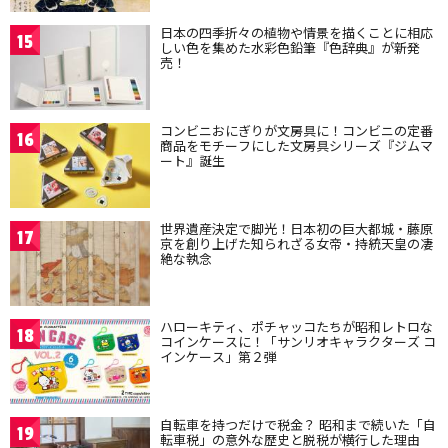
日本の四季折々の植物や情景を描くことに相応
15
しい色を集めた水彩色鉛筆『色辞典』が新発
売！
コンビニおにぎりが文房具に！コンビニの定番
16
商品をモチーフにした文房具シリーズ『ジムマ
ート』誕生
世界遺産決定で脚光！日本初の巨大都城・藤原
17
京を創り上げた知られざる女帝・持統天皇の凄
絶な執念
ハローキティ、ポチャッコたちが昭和レトロな
18
コインケースに！「サンリオキャラクターズ コ
インケース」第２弾
自転車を持つだけで税金？ 昭和まで続いた「自
19
転車税」の意外な歴史と脱税が横行した理由