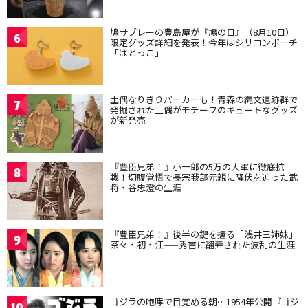
鳩サブレーの豊島屋が『鳩の日』（8月10日）
6
限定グッズ詳細を発表！今年はシリコンポーチ
「はとっこ」
土偶なりきりパーカーも！青森の縄文遺跡群で
7
発掘された土偶がモチーフのキュートなグッズ
が新発売
『豊臣兄弟！』小一郎の5万の大軍に徹底抗
8
戦！切腹覚悟で長宗我部元親に降伏を迫った武
将・谷忠澄の生涯
『豊臣兄弟！』後半の鍵を握る「浅井三姉妹」
9
茶々・初・江——秀吉に翻弄された波乱の生涯
ゴジラの咆哮で目覚める朝…1954年公開『ゴジ