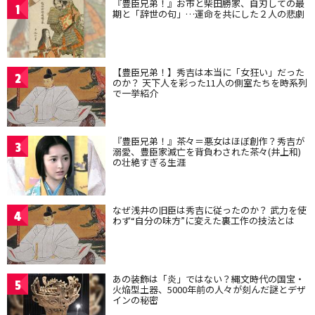
『豊臣兄弟！』お市と柴田勝家、自刃しての最
1
期と「辞世の句」…運命を共にした２人の悲劇
【豊臣兄弟！】秀吉は本当に「女狂い」だった
2
のか？ 天下人を彩った11人の側室たちを時系列
で一挙紹介
『豊臣兄弟！』茶々＝悪女はほぼ創作？秀吉が
3
溺愛、豊臣家滅亡を背負わされた茶々(井上和)
の壮絶すぎる生涯
なぜ浅井の旧臣は秀吉に従ったのか？ 武力を使
4
わず“自分の味方”に変えた裏工作の技法とは
あの装飾は「炎」ではない？縄文時代の国宝・
5
火焔型土器、5000年前の人々が刻んだ謎とデザ
インの秘密