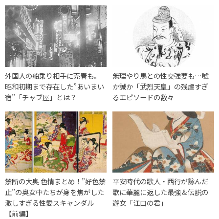
外国人の船乗り相手に売春も。
無理やり馬との性交強要も…嘘
昭和初期まで存在した”あいまい
か誠か「武烈天皇」の残虐すぎ
宿”「チャブ屋」とは？
るエピソードの数々
禁断の大奥 色情まとめ！”好色禁
平安時代の歌人・西行が詠んだ
止”の奥女中たちが身を焦がした
歌に華麗に返した最強＆伝説の
激しすぎる性愛スキャンダル
遊女「江口の君」
【前編】