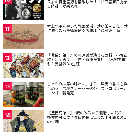
10
ラ』の貴重音源を搭載した「ゴジラ音声目覚ま
し時計」が新発売
村上水軍を率いた戦国武将！幼い弟を支え、共
11
に海へ散った得居通幸の波乱に満ちた生涯
『豊臣兄弟！』で萩原護が演じる武将・小堀正
12
次とは？秀長・秀吉・家康が重用、“出家を重
ねた実務派”の生涯
しっかり抹茶の味わい、さらに果実の香りも楽
13
しめる「無糖フレーバー抹茶」ストロベリー、
マンゴー新発売
【豊臣兄弟！】2度の改易から復活した武将・
14
多賀秀種とは？豊臣秀長に仕えた半年間と波乱
の生涯