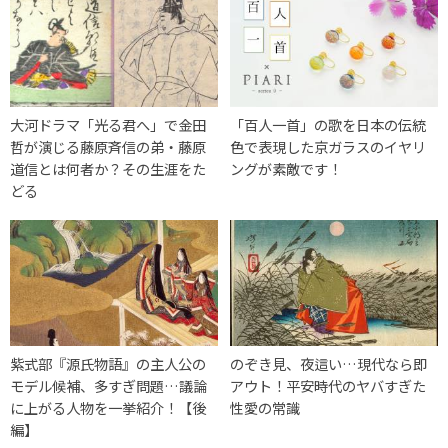
大河ドラマ「光る君へ」で金田
「百人一首」の歌を日本の伝統
哲が演じる藤原斉信の弟・藤原
色で表現した京ガラスのイヤリ
道信とは何者か？その生涯をた
ングが素敵です！
どる
紫式部『源氏物語』の主人公の
のぞき見、夜這い…現代なら即
モデル候補、多すぎ問題…議論
アウト！平安時代のヤバすぎた
に上がる人物を一挙紹介！【後
性愛の常識
編】