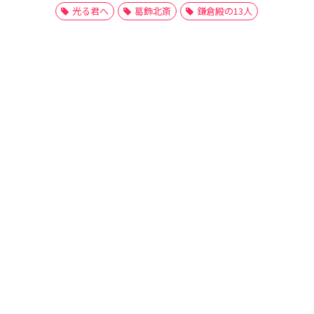
光る君へ
葛飾北斎
鎌倉殿の13人