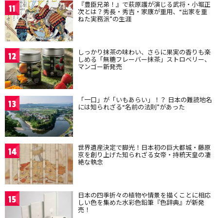
『豊臣兄弟！』で萩原護が演じる武将・小堀正
11
次とは？秀長・秀吉・家康が重用、“出家を重
ねた実務派”の生涯
しっかり抹茶の味わい、さらに果実の香りも楽
12
しめる「無糖フレーバー抹茶」ストロベリー、
マンゴー新発売
「一口」が「いもあらい」！？ 日本の難読地名
13
には知られざる“名前の法則”があった
世界遺産決定で脚光！日本初の巨大都城・藤原
14
京を創り上げた知られざる女帝・持統天皇の凄
絶な執念
日本の四季折々の植物や情景を描くことに相応
15
しい色を集めた水彩色鉛筆『色辞典』が新発
売！