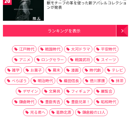
20
獣モチーフの革を使った新アパレルコレクショ
ンが発表
ランキングを表示
江戸時代
戦国時代
大河ドラマ
平安時代
アニメ
ロングセラー
戦国武将
スイーツ
雑学
お菓子
幕末
漫画
時代劇
テレビ
べらぼう
明治時代
織田信長
徳川家康
抹茶
デザイン
文房具
フィギュア
展覧会
鎌倉時代
豊臣秀吉
豊臣兄弟！
昭和時代
光る君へ
葛飾北斎
鎌倉殿の13人