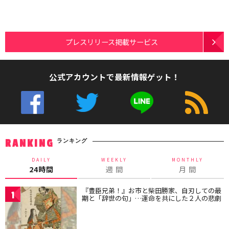
プレスリリース掲載サービス
公式アカウントで最新情報ゲット！
ランキング
RANKING
DAILY
WEEKLY
MONTHLY
24時間
週 間
月 間
『豊臣兄弟！』お市と柴田勝家、自刃しての最
1
期と「辞世の句」…運命を共にした２人の悲劇