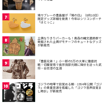
鳩サブレーの豊島屋が『鳩の日』（8月10日）
7
限定グッズ詳細を発表！今年はシリコンポーチ
「はとっこ」
土偶なりきりパーカーも！青森の縄文遺跡群で
8
発掘された土偶がモチーフのキュートなグッズ
が新発売
『豊臣兄弟！』小一郎の5万の大軍に徹底抗
9
戦！切腹覚悟で長宗我部元親に降伏を迫った武
将・谷忠澄の生涯
ゴジラの咆哮で目覚める朝…1954年公開『ゴジ
10
ラ』の貴重音源を搭載した「ゴジラ音声目覚ま
し時計」が新発売