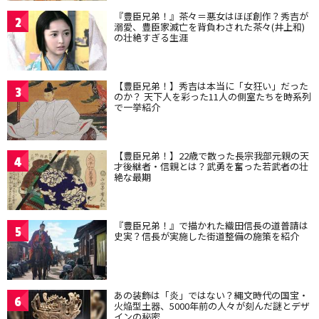
『豊臣兄弟！』茶々＝悪女はほぼ創作？秀吉が
2
溺愛、豊臣家滅亡を背負わされた茶々(井上和)
の壮絶すぎる生涯
【豊臣兄弟！】秀吉は本当に「女狂い」だった
3
のか？ 天下人を彩った11人の側室たちを時系列
で一挙紹介
【豊臣兄弟！】22歳で散った長宗我部元親の天
4
才後継者・信親とは？武勇を奮った若武者の壮
絶な最期
『豊臣兄弟！』で描かれた織田信長の道普請は
5
史実？信長が実施した街道整備の施策を紹介
あの装飾は「炎」ではない？縄文時代の国宝・
6
火焔型土器、5000年前の人々が刻んだ謎とデザ
インの秘密