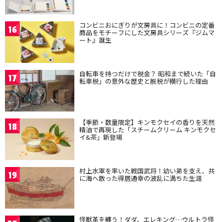
コンビニおにぎりが文房具に！コンビニの定番
16
商品をモチーフにした文房具シリーズ『ジムマ
ート』誕生
自転車を持つだけで税金？ 昭和まで続いた「自
17
転車税」の意外な歴史と脱税が横行した理由
【季節・数量限定】キンモクセイの香りを天然
18
精油で再現した「スチームクリーム キンモクセ
イ&茶」新登場
村上水軍を率いた戦国武将！幼い弟を支え、共
19
に海へ散った得居通幸の波乱に満ちた生涯
怪獣革を纏う！ダダ、エレキング…ウルトラ怪