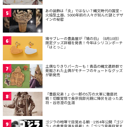
あの装飾は「炎」ではない？縄文時代の国宝・
5
火焔型土器、5000年前の人々が刻んだ謎とデザ
インの秘密
鳩サブレーの豊島屋が『鳩の日』（8月10日）
6
限定グッズ詳細を発表！今年はシリコンポーチ
「はとっこ」
土偶なりきりパーカーも！青森の縄文遺跡群で
7
発掘された土偶がモチーフのキュートなグッズ
が新発売
『豊臣兄弟！』小一郎の5万の大軍に徹底抗
8
戦！切腹覚悟で長宗我部元親に降伏を迫った武
将・谷忠澄の生涯
ゴジラの咆哮で目覚める朝…1954年公開『ゴジ
9
ラ』の貴重音源を搭載した「ゴジラ音声目覚ま