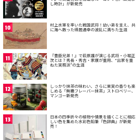
し時計」が新発売
村上水軍を率いた戦国武将！幼い弟を支え、共
10
に海へ散った得居通幸の波乱に満ちた生涯
『豊臣兄弟！』で萩原護が演じる武将・小堀正
11
次とは？秀長・秀吉・家康が重用、“出家を重
ねた実務派”の生涯
しっかり抹茶の味わい、さらに果実の香りも楽
12
しめる「無糖フレーバー抹茶」ストロベリー、
マンゴー新発売
日本の四季折々の植物や情景を描くことに相応
13
しい色を集めた水彩色鉛筆『色辞典』が新発
売！