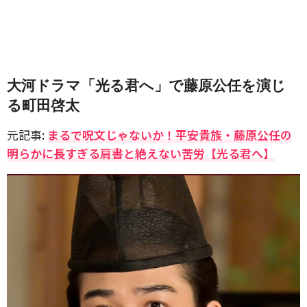
大河ドラマ「光る君へ」で藤原公任を演じ
る町田啓太
元記事:
まるで呪文じゃないか！平安貴族・藤原公任の
明らかに長すぎる肩書と絶えない苦労【光る君へ】