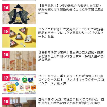
【豊臣兄弟！】2度の改易から復活した武将・
14
多賀秀種とは？豊臣秀長に仕えた半年間と波乱
の生涯
コンビニおにぎりが文房具に！コンビニの定番
15
商品をモチーフにした文房具シリーズ『ジムマ
ート』誕生
世界遺産決定で脚光！日本初の巨大都城・藤原
16
京を創り上げた知られざる女帝・持統天皇の凄
絶な執念
ハローキティ、ポチャッコたちが昭和レトロな
17
コインケースに！「サンリオキャラクターズ コ
インケース」第２弾
自転車を持つだけで税金？ 昭和まで続いた「自
18
転車税」の意外な歴史と脱税が横行した理由