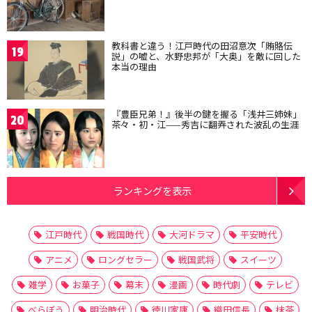
教科書と違う！江戸時代の田沼意次「賄賂伝
19
説」の嘘と、水野忠邦が「大奥」を敵に回した
本当の理由
『豊臣兄弟！』後半の鍵を握る「浅井三姉妹」
20
茶々・初・江——秀吉に翻弄された波乱の生涯
ランキングを表示
江戸時代
戦国時代
大河ドラマ
平安時代
アニメ
ロングセラー
戦国武将
スイーツ
雑学
お菓子
幕末
漫画
時代劇
テレビ
べらぼう
明治時代
徳川家康
織田信長
抹茶