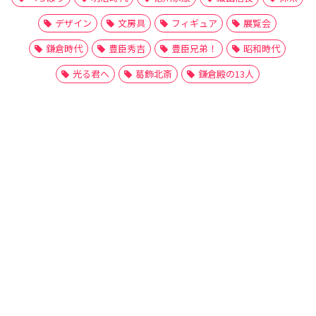
デザイン
文房具
フィギュア
展覧会
鎌倉時代
豊臣秀吉
豊臣兄弟！
昭和時代
光る君へ
葛飾北斎
鎌倉殿の13人