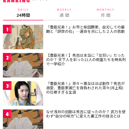
RANKING
DAILY
WEEKLY
MONTHLY
24時間
週 間
月 間
『豊臣兄弟！』お市と柴田勝家、自刃しての最
1
期と「辞世の句」…運命を共にした２人の悲劇
【豊臣兄弟！】秀吉は本当に「女狂い」だった
2
のか？ 天下人を彩った11人の側室たちを時系列
で一挙紹介
『豊臣兄弟！』茶々＝悪女はほぼ創作？秀吉が
3
溺愛、豊臣家滅亡を背負わされた茶々(井上和)
の壮絶すぎる生涯
なぜ浅井の旧臣は秀吉に従ったのか？ 武力を使
4
わず“自分の味方”に変えた裏工作の技法とは