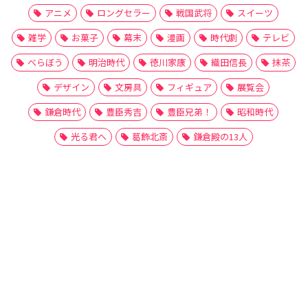
アニメ
ロングセラー
戦国武将
スイーツ
雑学
お菓子
幕末
漫画
時代劇
テレビ
べらぼう
明治時代
徳川家康
織田信長
抹茶
デザイン
文房具
フィギュア
展覧会
鎌倉時代
豊臣秀吉
豊臣兄弟！
昭和時代
光る君へ
葛飾北斎
鎌倉殿の13人