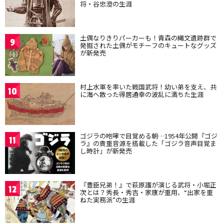
将・谷忠澄の生涯
土偶なりきりパーカーも！青森の縄文遺跡群で
9
発掘された土偶がモチーフのキュートなグッズ
が新発売
村上水軍を率いた戦国武将！幼い弟を支え、共
10
に海へ散った得居通幸の波乱に満ちた生涯
ゴジラの咆哮で目覚める朝…1954年公開『ゴジ
11
ラ』の貴重音源を搭載した「ゴジラ音声目覚ま
し時計」が新発売
『豊臣兄弟！』で萩原護が演じる武将・小堀正
12
次とは？秀長・秀吉・家康が重用、“出家を重
ねた実務派”の生涯