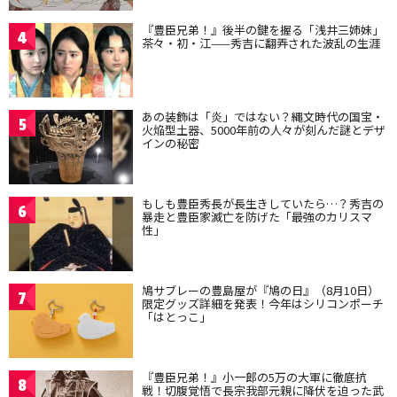
『豊臣兄弟！』後半の鍵を握る「浅井三姉妹」
4
茶々・初・江——秀吉に翻弄された波乱の生涯
あの装飾は「炎」ではない？縄文時代の国宝・
5
火焔型土器、5000年前の人々が刻んだ謎とデザ
インの秘密
もしも豊臣秀長が長生きしていたら…？秀吉の
6
暴走と豊臣家滅亡を防げた「最強のカリスマ
性」
鳩サブレーの豊島屋が『鳩の日』（8月10日）
7
限定グッズ詳細を発表！今年はシリコンポーチ
「はとっこ」
『豊臣兄弟！』小一郎の5万の大軍に徹底抗
8
戦！切腹覚悟で長宗我部元親に降伏を迫った武