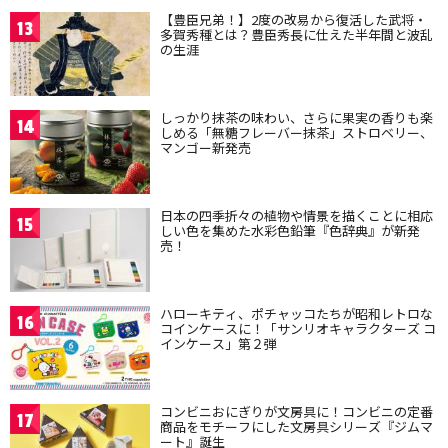
【豊臣兄弟！】2度の改易から復活した武将・
13
多賀秀種とは？豊臣秀長に仕えた半年間と波乱
の生涯
しっかり抹茶の味わい、さらに果実の香りも楽
14
しめる「無糖フレーバー抹茶」ストロベリー、
マンゴー新発売
日本の四季折々の植物や情景を描くことに相応
15
しい色を集めた水彩色鉛筆『色辞典』が新発
売！
ハローキティ、ポチャッコたちが昭和レトロな
16
コインケースに！「サンリオキャラクターズ コ
インケース」第２弾
コンビニおにぎりが文房具に！コンビニの定番
17
商品をモチーフにした文房具シリーズ『ジムマ
ート』誕生