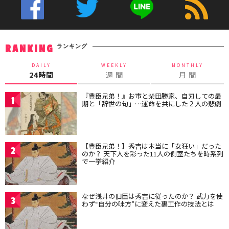
ランキング
RANKING
DAILY
WEEKLY
MONTHLY
24時間
週 間
月 間
『豊臣兄弟！』お市と柴田勝家、自刃しての最
1
期と「辞世の句」…運命を共にした２人の悲劇
【豊臣兄弟！】秀吉は本当に「女狂い」だった
2
のか？ 天下人を彩った11人の側室たちを時系列
で一挙紹介
なぜ浅井の旧臣は秀吉に従ったのか？ 武力を使
3
わず“自分の味方”に変えた裏工作の技法とは