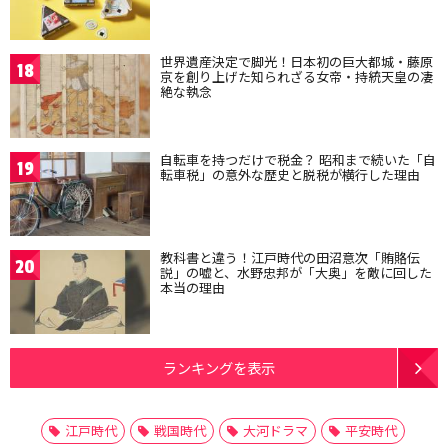
世界遺産決定で脚光！日本初の巨大都城・藤原
18
京を創り上げた知られざる女帝・持統天皇の凄
絶な執念
自転車を持つだけで税金？ 昭和まで続いた「自
19
転車税」の意外な歴史と脱税が横行した理由
教科書と違う！江戸時代の田沼意次「賄賂伝
20
説」の嘘と、水野忠邦が「大奥」を敵に回した
本当の理由
ランキングを表示
江戸時代
戦国時代
大河ドラマ
平安時代