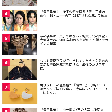
『豊臣兄弟！』後半の鍵を握る「浅井三姉妹」
4
茶々・初・江——秀吉に翻弄された波乱の生涯
あの装飾は「炎」ではない？縄文時代の国宝・
5
火焔型土器、5000年前の人々が刻んだ謎とデザ
インの秘密
もしも豊臣秀長が長生きしていたら…？秀吉の
6
暴走と豊臣家滅亡を防げた「最強のカリスマ
性」
鳩サブレーの豊島屋が『鳩の日』（8月10日）
7
限定グッズ詳細を発表！今年はシリコンポーチ
「はとっこ」
『豊臣兄弟！』小一郎の5万の大軍に徹底抗
8