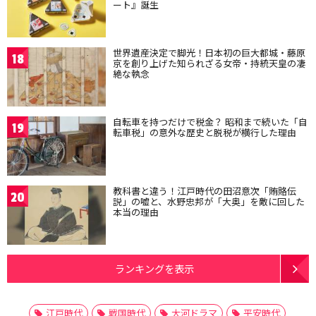
ート』誕生
世界遺産決定で脚光！日本初の巨大都城・藤原
18
京を創り上げた知られざる女帝・持統天皇の凄
絶な執念
自転車を持つだけで税金？ 昭和まで続いた「自
19
転車税」の意外な歴史と脱税が横行した理由
教科書と違う！江戸時代の田沼意次「賄賂伝
20
説」の嘘と、水野忠邦が「大奥」を敵に回した
本当の理由
ランキングを表示
江戸時代
戦国時代
大河ドラマ
平安時代