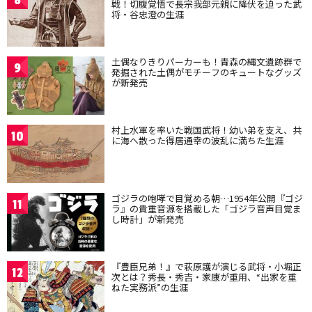
戦！切腹覚悟で長宗我部元親に降伏を迫った武
将・谷忠澄の生涯
土偶なりきりパーカーも！青森の縄文遺跡群で
9
発掘された土偶がモチーフのキュートなグッズ
が新発売
村上水軍を率いた戦国武将！幼い弟を支え、共
10
に海へ散った得居通幸の波乱に満ちた生涯
ゴジラの咆哮で目覚める朝…1954年公開『ゴジ
11
ラ』の貴重音源を搭載した「ゴジラ音声目覚ま
し時計」が新発売
『豊臣兄弟！』で萩原護が演じる武将・小堀正
12
次とは？秀長・秀吉・家康が重用、“出家を重
ねた実務派”の生涯