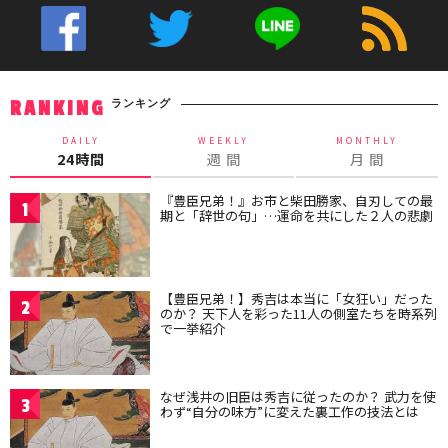
ランキング
RANKING
DAILY
WEEKLY
MONTHLY
24時間
週 間
月 間
『豊臣兄弟！』お市と柴田勝家、自刃しての最
1
期と「辞世の句」…運命を共にした２人の悲劇
【豊臣兄弟！】秀吉は本当に「女狂い」だった
2
のか？ 天下人を彩った11人の側室たちを時系列
で一挙紹介
なぜ浅井の旧臣は秀吉に従ったのか？ 武力を使
3
わず“自分の味方”に変えた裏工作の技法とは