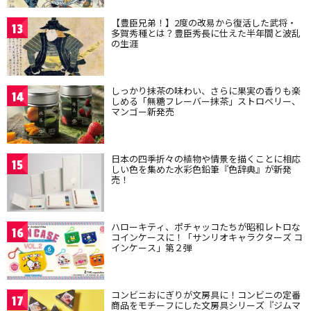
【豊臣兄弟！】2度の改易から復活した武将・
13
多賀秀種とは？豊臣秀長に仕えた半年間と波乱
の生涯
しっかり抹茶の味わい、さらに果実の香りも楽
14
しめる「無糖フレーバー抹茶」ストロベリー、
マンゴー新発売
日本の四季折々の植物や情景を描くことに相応
15
しい色を集めた水彩色鉛筆『色辞典』が新発
売！
ハローキティ、ポチャッコたちが昭和レトロな
16
コインケースに！「サンリオキャラクターズ コ
インケース」第２弾
コンビニおにぎりが文房具に！コンビニの定番
17
商品をモチーフにした文房具シリーズ『ジムマ