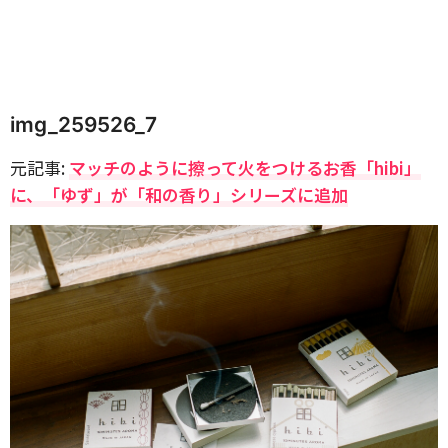
img_259526_7
元記事:
マッチのように擦って火をつけるお香「hibi」
に、「ゆず」が「和の香り」シリーズに追加