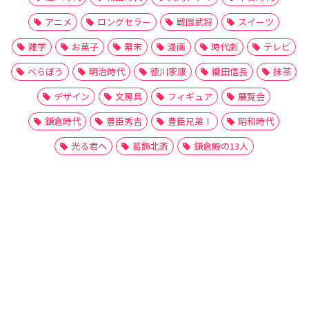
アニメ
ロングセラー
戦国武将
スイーツ
雑学
お菓子
幕末
漫画
時代劇
テレビ
べらぼう
明治時代
徳川家康
織田信長
抹茶
デザイン
文房具
フィギュア
展覧会
鎌倉時代
豊臣秀吉
豊臣兄弟！
昭和時代
光る君へ
葛飾北斎
鎌倉殿の13人