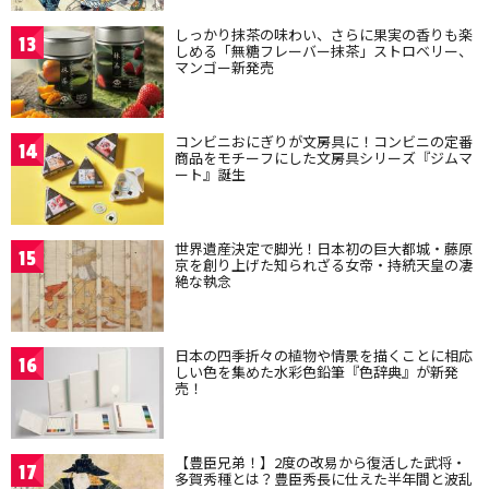
しっかり抹茶の味わい、さらに果実の香りも楽
13
しめる「無糖フレーバー抹茶」ストロベリー、
マンゴー新発売
コンビニおにぎりが文房具に！コンビニの定番
14
商品をモチーフにした文房具シリーズ『ジムマ
ート』誕生
世界遺産決定で脚光！日本初の巨大都城・藤原
15
京を創り上げた知られざる女帝・持統天皇の凄
絶な執念
日本の四季折々の植物や情景を描くことに相応
16
しい色を集めた水彩色鉛筆『色辞典』が新発
売！
【豊臣兄弟！】2度の改易から復活した武将・
17
多賀秀種とは？豊臣秀長に仕えた半年間と波乱