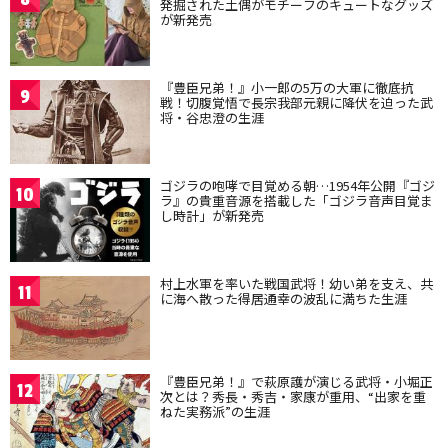
発掘された土偶がモチーフのキュートなグッズ
が新発売
『豊臣兄弟！』小一郎の5万の大軍に徹底抗
9
戦！切腹覚悟で長宗我部元親に降伏を迫った武
将・谷忠澄の生涯
ゴジラの咆哮で目覚める朝…1954年公開『ゴジ
10
ラ』の貴重音源を搭載した「ゴジラ音声目覚ま
し時計」が新発売
村上水軍を率いた戦国武将！幼い弟を支え、共
11
に海へ散った得居通幸の波乱に満ちた生涯
『豊臣兄弟！』で萩原護が演じる武将・小堀正
12
次とは？秀長・秀吉・家康が重用、“出家を重
ねた実務派”の生涯