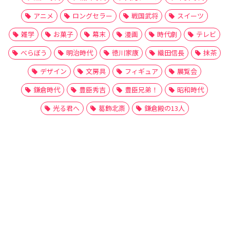
アニメ
ロングセラー
戦国武将
スイーツ
雑学
お菓子
幕末
漫画
時代劇
テレビ
べらぼう
明治時代
徳川家康
織田信長
抹茶
デザイン
文房具
フィギュア
展覧会
鎌倉時代
豊臣秀吉
豊臣兄弟！
昭和時代
光る君へ
葛飾北斎
鎌倉殿の13人