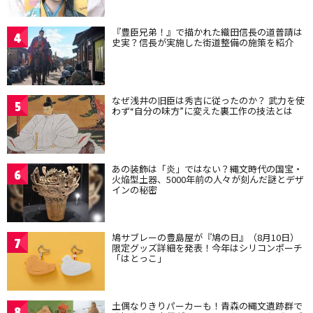
『豊臣兄弟！』で描かれた織田信長の道普請は
4
史実？信長が実施した街道整備の施策を紹介
なぜ浅井の旧臣は秀吉に従ったのか？ 武力を使
5
わず“自分の味方”に変えた裏工作の技法とは
あの装飾は「炎」ではない？縄文時代の国宝・
6
火焔型土器、5000年前の人々が刻んだ謎とデザ
インの秘密
鳩サブレーの豊島屋が『鳩の日』（8月10日）
7
限定グッズ詳細を発表！今年はシリコンポーチ
「はとっこ」
土偶なりきりパーカーも！青森の縄文遺跡群で
8