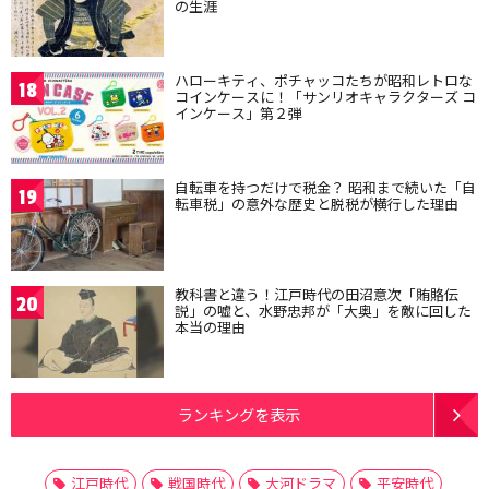
の生涯
ハローキティ、ポチャッコたちが昭和レトロな
18
コインケースに！「サンリオキャラクターズ コ
インケース」第２弾
自転車を持つだけで税金？ 昭和まで続いた「自
19
転車税」の意外な歴史と脱税が横行した理由
教科書と違う！江戸時代の田沼意次「賄賂伝
20
説」の嘘と、水野忠邦が「大奥」を敵に回した
本当の理由
ランキングを表示
江戸時代
戦国時代
大河ドラマ
平安時代