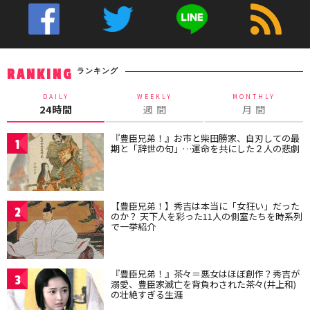
ランキング
RANKING
DAILY
WEEKLY
MONTHLY
24時間
週 間
月 間
『豊臣兄弟！』お市と柴田勝家、自刃しての最
1
期と「辞世の句」…運命を共にした２人の悲劇
【豊臣兄弟！】秀吉は本当に「女狂い」だった
2
のか？ 天下人を彩った11人の側室たちを時系列
で一挙紹介
『豊臣兄弟！』茶々＝悪女はほぼ創作？秀吉が
3
溺愛、豊臣家滅亡を背負わされた茶々(井上和)
の壮絶すぎる生涯