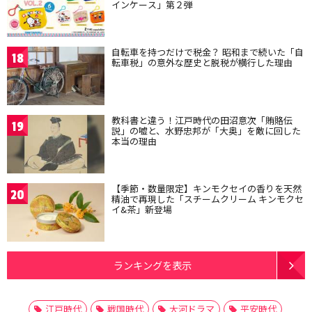
インケース」第２弾
自転車を持つだけで税金？ 昭和まで続いた「自
18
転車税」の意外な歴史と脱税が横行した理由
教科書と違う！江戸時代の田沼意次「賄賂伝
19
説」の嘘と、水野忠邦が「大奥」を敵に回した
本当の理由
【季節・数量限定】キンモクセイの香りを天然
20
精油で再現した「スチームクリーム キンモクセ
イ&茶」新登場
ランキングを表示
江戸時代
戦国時代
大河ドラマ
平安時代