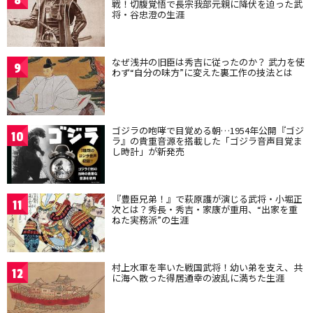
戦！切腹覚悟で長宗我部元親に降伏を迫った武
将・谷忠澄の生涯
なぜ浅井の旧臣は秀吉に従ったのか？ 武力を使
9
わず“自分の味方”に変えた裏工作の技法とは
ゴジラの咆哮で目覚める朝…1954年公開『ゴジ
10
ラ』の貴重音源を搭載した「ゴジラ音声目覚ま
し時計」が新発売
『豊臣兄弟！』で萩原護が演じる武将・小堀正
11
次とは？秀長・秀吉・家康が重用、“出家を重
ねた実務派”の生涯
村上水軍を率いた戦国武将！幼い弟を支え、共
12
に海へ散った得居通幸の波乱に満ちた生涯