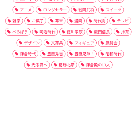
アニメ
ロングセラー
戦国武将
スイーツ
雑学
お菓子
幕末
漫画
時代劇
テレビ
べらぼう
明治時代
徳川家康
織田信長
抹茶
デザイン
文房具
フィギュア
展覧会
鎌倉時代
豊臣秀吉
豊臣兄弟！
昭和時代
光る君へ
葛飾北斎
鎌倉殿の13人