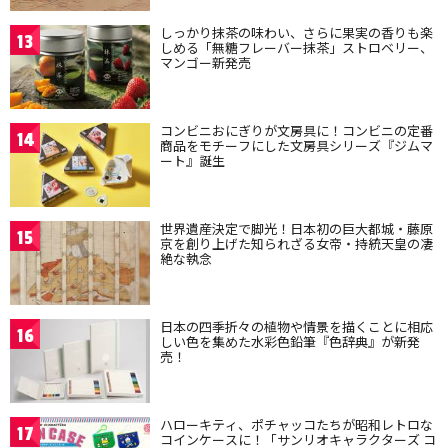
しっかり抹茶の味わい、さらに果実の香りも楽
13
しめる「無糖フレーバー抹茶」ストロベリー、
マンゴー新発売
コンビニおにぎりが文房具に！コンビニの定番
14
商品をモチーフにした文房具シリーズ『ジムマ
ート』誕生
世界遺産決定で脚光！日本初の巨大都城・藤原
15
京を創り上げた知られざる女帝・持統天皇の凄
絶な執念
日本の四季折々の植物や情景を描くことに相応
16
しい色を集めた水彩色鉛筆『色辞典』が新発
売！
ハローキティ、ポチャッコたちが昭和レトロな
17
コインケースに！「サンリオキャラクターズ コ