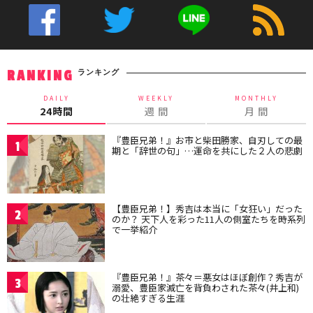
ランキング
RANKING
DAILY
WEEKLY
MONTHLY
24時間
週 間
月 間
『豊臣兄弟！』お市と柴田勝家、自刃しての最
1
期と「辞世の句」…運命を共にした２人の悲劇
【豊臣兄弟！】秀吉は本当に「女狂い」だった
2
のか？ 天下人を彩った11人の側室たちを時系列
で一挙紹介
『豊臣兄弟！』茶々＝悪女はほぼ創作？秀吉が
3
溺愛、豊臣家滅亡を背負わされた茶々(井上和)
の壮絶すぎる生涯