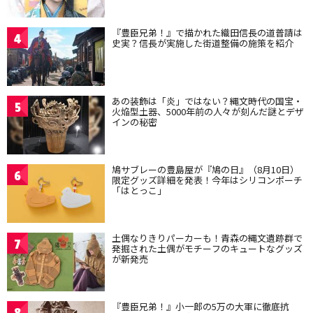
『豊臣兄弟！』で描かれた織田信長の道普請は
4
史実？信長が実施した街道整備の施策を紹介
あの装飾は「炎」ではない？縄文時代の国宝・
5
火焔型土器、5000年前の人々が刻んだ謎とデザ
インの秘密
鳩サブレーの豊島屋が『鳩の日』（8月10日）
6
限定グッズ詳細を発表！今年はシリコンポーチ
「はとっこ」
土偶なりきりパーカーも！青森の縄文遺跡群で
7
発掘された土偶がモチーフのキュートなグッズ
が新発売
『豊臣兄弟！』小一郎の5万の大軍に徹底抗
8