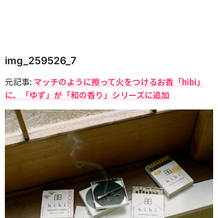
img_259526_7
元記事:
マッチのように擦って火をつけるお香「hibi」
に、「ゆず」が「和の香り」シリーズに追加