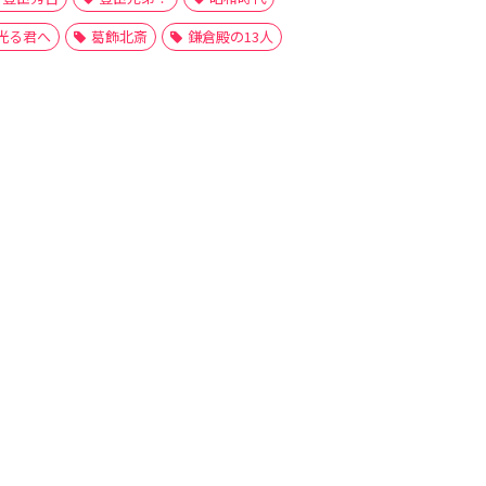
光る君へ
葛飾北斎
鎌倉殿の13人