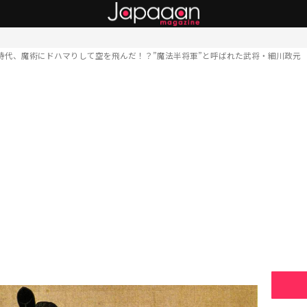
時代、魔術にドハマりして空を飛んだ！？”魔法半将軍”と呼ばれた武将・細川政元