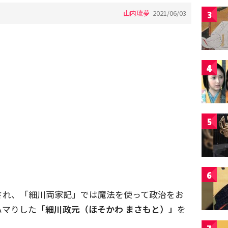
山内琉夢
2021/06/03
3
4
5
6
され、「細川両家記」では魔法を使って政治をお
ハマりした
「細川政元（ほそかわ まさもと）」
を