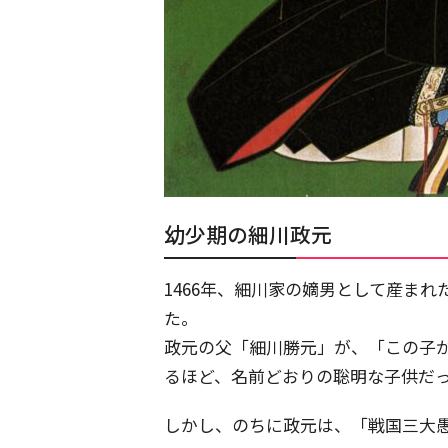
幼少期の細川政元
1466年、細川家の嫡男として産ま
た。
政元の父「細川勝元」が、「この子
るほど、名前どおりの聡明な子供だ
しかし、のちに政元は、「戦国三大愚