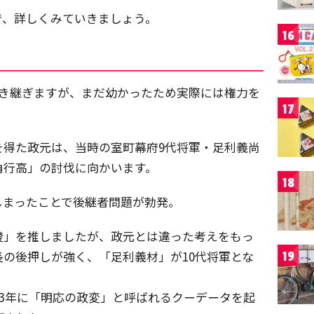
で、詳しくみていきましょう。
16
引き継ぎますが、まだ幼かったため実際には権力を
17
を得た政元は、当時の室町幕府9代将軍・足利義尚
角行高」の討伐に向かいます。
18
しまったことで後継者問題が勃発。
澄」を推しましたが、政元とは違った考えをもっ
の後押しが強く、「足利義材」が10代将軍とな
19
93年に「明応の政変」と呼ばれるクーデータを起