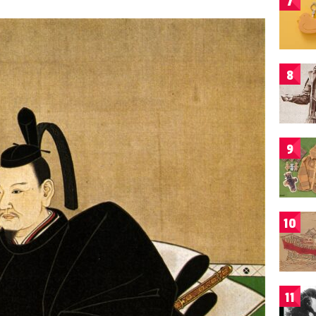
7
8
9
10
11