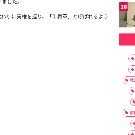
げました。
20
代わりに実権を握り、「半将軍」と呼ばれるよう
戦
織