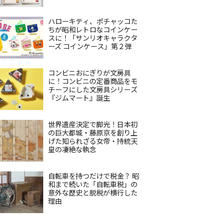
ハローキティ、ポチャッコた
ちが昭和レトロなコインケー
スに！「サンリオキャラクタ
ーズ コインケース」第２弾
コンビニおにぎりが文房具
に！コンビニの定番商品をモ
チーフにした文房具シリーズ
『ジムマート』誕生
世界遺産決定で脚光！日本初
の巨大都城・藤原京を創り上
げた知られざる女帝・持統天
皇の凄絶な執念
自転車を持つだけで税金？ 昭
和まで続いた「自転車税」の
意外な歴史と脱税が横行した
理由