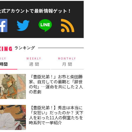
公式アカウントで最新情報ゲット！
ランキング
KING
ILY
WEEKLY
MONTHLY
4時間
週 間
月 間
『豊臣兄弟！』お市と柴田勝
家、自刃しての最期と「辞世
の句」…運命を共にした２人
の悲劇
【豊臣兄弟！】秀吉は本当に
「女狂い」だったのか？ 天下
人を彩った11人の側室たちを
時系列で一挙紹介