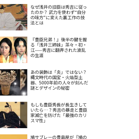
なぜ浅井の旧臣は秀吉に従っ
たのか？ 武力を使わず“自分
の味方”に変えた裏工作の技
法とは
『豊臣兄弟！』後半の鍵を握
る「浅井三姉妹」茶々・初・
江——秀吉に翻弄された波乱
の生涯
あの装飾は「炎」ではない？
縄文時代の国宝・火焔型土
器、5000年前の人々が刻んだ
謎とデザインの秘密
もしも豊臣秀長が長生きして
いたら…？秀吉の暴走と豊臣
家滅亡を防げた「最強のカリ
スマ性」
鳩サブレーの豊島屋が『鳩の