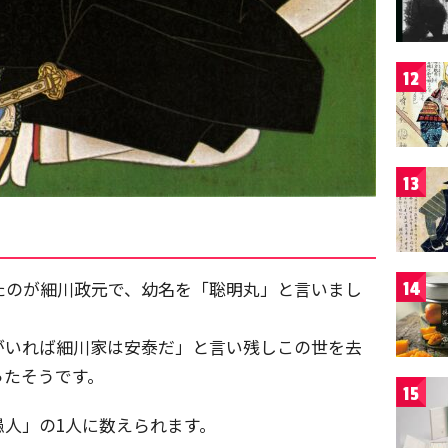
12
13
れたのが細川政元で、幼名を「聡明丸」と言いまし
14
がいれば細川家は安泰だ」と言い残しこの世を去
ったそうです。
15
人」の1人に数えられます。