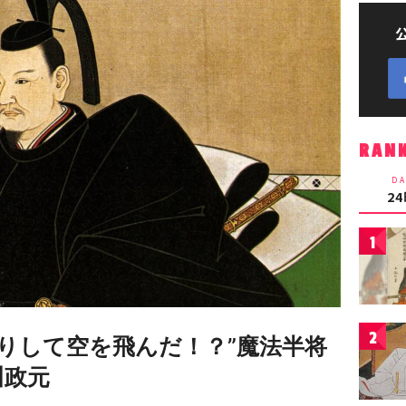
RAN
DA
2
1
2
りして空を飛んだ！？”魔法半将
川政元