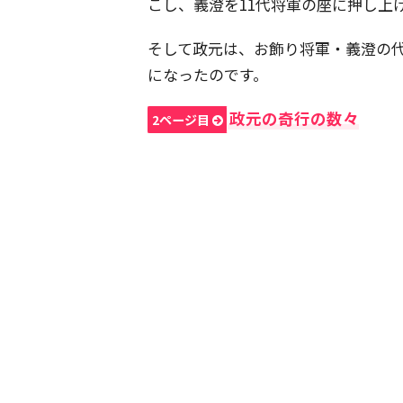
こし、義澄を11代将軍の座に押し上
そして政元は、お飾り将軍・義澄の
になったのです。
政元の奇行の数々
2ページ目