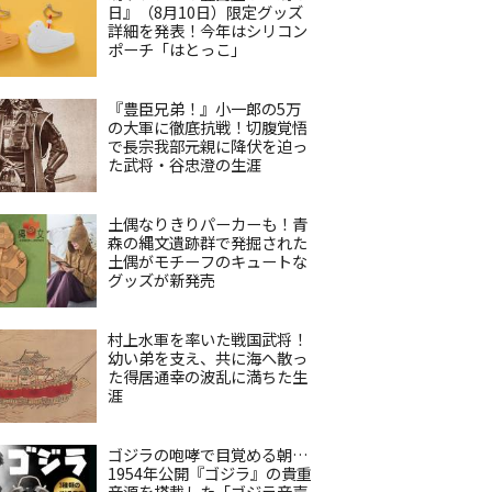
日』（8月10日）限定グッズ
詳細を発表！今年はシリコン
ポーチ「はとっこ」
『豊臣兄弟！』小一郎の5万
の大軍に徹底抗戦！切腹覚悟
で長宗我部元親に降伏を迫っ
た武将・谷忠澄の生涯
土偶なりきりパーカーも！青
森の縄文遺跡群で発掘された
土偶がモチーフのキュートな
グッズが新発売
村上水軍を率いた戦国武将！
幼い弟を支え、共に海へ散っ
た得居通幸の波乱に満ちた生
涯
ゴジラの咆哮で目覚める朝…
1954年公開『ゴジラ』の貴重
音源を搭載した「ゴジラ音声