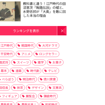
教科書と違う！江戸時代の田
沼意次「賄賂伝説」の嘘と、
水野忠邦が「大奥」を敵に回
した本当の理由
ランキングを表示
江戸時代
戦国時代
大河ドラマ
平安時代
アニメ
ロングセラー
国武将
スイーツ
雑学
お菓子
幕末
漫画
時代劇
テレビ
べらぼう
明治時代
徳川家康
田信長
抹茶
デザイン
文房具
フィギュア
展覧会
鎌倉時代
豊臣秀吉
豊臣兄弟！
昭和時代