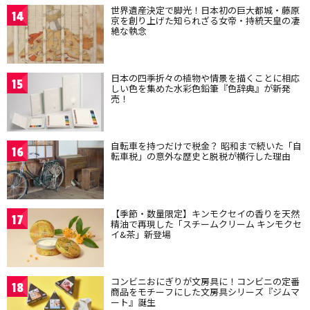
世界遺産決定で脚光！日本初の巨大都城・藤原
14
京を創り上げた知られざる女帝・持統天皇の凄
絶な執念
日本の四季折々の植物や情景を描くことに相応
15
しい色を集めた水彩色鉛筆『色辞典』が新発
売！
自転車を持つだけで税金？ 昭和まで続いた「自
16
転車税」の意外な歴史と脱税が横行した理由
【季節・数量限定】キンモクセイの香りを天然
17
精油で再現した「スチームクリーム キンモクセ
イ&茶」新登場
コンビニおにぎりが文房具に！コンビニの定番
18
商品をモチーフにした文房具シリーズ『ジムマ
ート』誕生