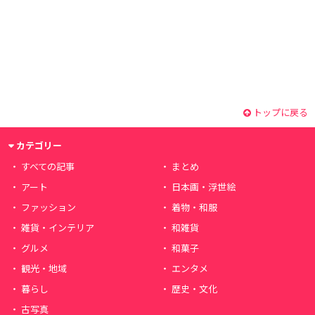
トップに戻る
カテゴリー
すべての記事
まとめ
アート
日本画・浮世絵
ファッション
着物・和服
雑貨・インテリア
和雑貨
グルメ
和菓子
観光・地域
エンタメ
暮らし
歴史・文化
古写真