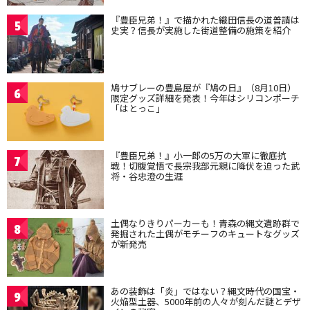
『豊臣兄弟！』で描かれた織田信長の道普請は
5
史実？信長が実施した街道整備の施策を紹介
鳩サブレーの豊島屋が『鳩の日』（8月10日）
6
限定グッズ詳細を発表！今年はシリコンポーチ
「はとっこ」
『豊臣兄弟！』小一郎の5万の大軍に徹底抗
7
戦！切腹覚悟で長宗我部元親に降伏を迫った武
将・谷忠澄の生涯
土偶なりきりパーカーも！青森の縄文遺跡群で
8
発掘された土偶がモチーフのキュートなグッズ
が新発売
あの装飾は「炎」ではない？縄文時代の国宝・
9
火焔型土器、5000年前の人々が刻んだ謎とデザ