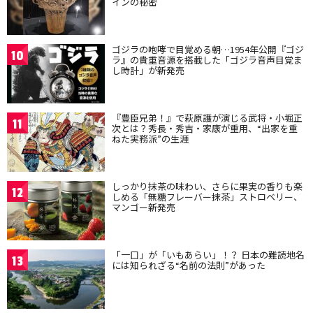
インの秘密
ゴジラの咆哮で目覚める朝…1954年公開『ゴジ
10
ラ』の貴重音源を搭載した「ゴジラ音声目覚ま
し時計」が新発売
『豊臣兄弟！』で萩原護が演じる武将・小堀正
11
次とは？秀長・秀吉・家康が重用、“出家を重
ねた実務派”の生涯
しっかり抹茶の味わい、さらに果実の香りも楽
12
しめる「無糖フレーバー抹茶」ストロベリー、
マンゴー新発売
「一口」が「いもあらい」！？ 日本の難読地名
13
には知られざる“名前の法則”があった