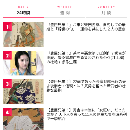
DAILY
WEEKLY
MONTHLY
24時間
週 間
月 間
『豊臣兄弟！』お市と柴田勝家、自刃しての最
1
期と「辞世の句」…運命を共にした２人の悲劇
『豊臣兄弟！』茶々＝悪女はほぼ創作？秀吉が
2
溺愛、豊臣家滅亡を背負わされた茶々(井上和)
の壮絶すぎる生涯
【豊臣兄弟！】22歳で散った長宗我部元親の天
3
才後継者・信親とは？武勇を奮った若武者の壮
絶な最期
【豊臣兄弟！】秀吉は本当に「女狂い」だった
4
のか？ 天下人を彩った11人の側室たちを時系列
で一挙紹介