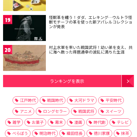
怪獣革を纏う！ダダ、エレキング…ウルトラ怪
19
獣モチーフの革を使った新アパレルコレクショ
ンが発表
村上水軍を率いた戦国武将！幼い弟を支え、共
20
に海へ散った得居通幸の波乱に満ちた生涯
ランキングを表示
江戸時代
戦国時代
大河ドラマ
平安時代
アニメ
ロングセラー
戦国武将
スイーツ
雑学
お菓子
幕末
漫画
時代劇
テレビ
べらぼう
明治時代
織田信長
徳川家康
抹茶