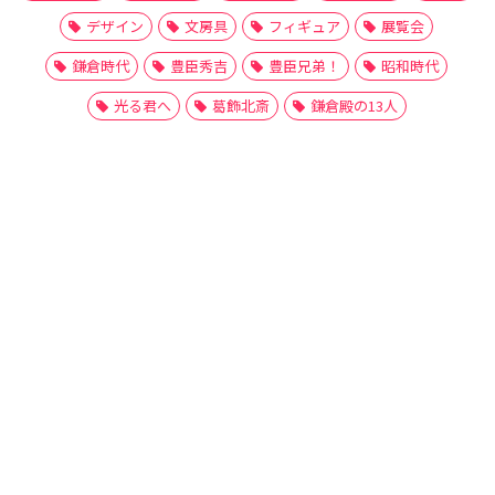
デザイン
文房具
フィギュア
展覧会
鎌倉時代
豊臣秀吉
豊臣兄弟！
昭和時代
光る君へ
葛飾北斎
鎌倉殿の13人