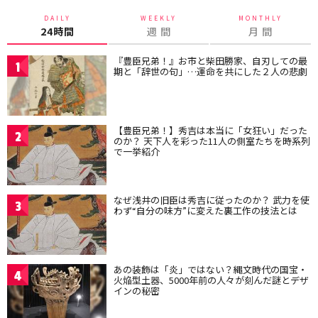
DAILY
WEEKLY
MONTHLY
24時間
週 間
月 間
『豊臣兄弟！』お市と柴田勝家、自刃しての最
1
期と「辞世の句」…運命を共にした２人の悲劇
【豊臣兄弟！】秀吉は本当に「女狂い」だった
2
のか？ 天下人を彩った11人の側室たちを時系列
で一挙紹介
なぜ浅井の旧臣は秀吉に従ったのか？ 武力を使
3
わず“自分の味方”に変えた裏工作の技法とは
あの装飾は「炎」ではない？縄文時代の国宝・
4
火焔型土器、5000年前の人々が刻んだ謎とデザ
インの秘密