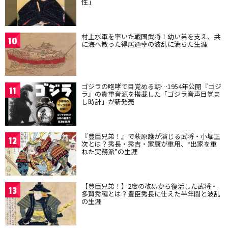
性」
村上水軍を率いた戦国武将！幼い弟を支え、共
10
に海へ散った得居通幸の波乱に満ちた生涯
ゴジラの咆哮で目覚める朝…1954年公開『ゴジ
11
ラ』の貴重音源を搭載した「ゴジラ音声目覚ま
し時計」が新発売
『豊臣兄弟！』で萩原護が演じる武将・小堀正
12
次とは？秀長・秀吉・家康が重用、“出家を重
ねた実務派”の生涯
【豊臣兄弟！】2度の改易から復活した武将・
13
多賀秀種とは？豊臣秀長に仕えた半年間と波乱
の生涯