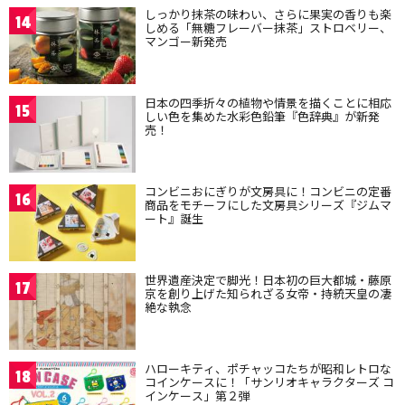
しっかり抹茶の味わい、さらに果実の香りも楽
14
しめる「無糖フレーバー抹茶」ストロベリー、
マンゴー新発売
日本の四季折々の植物や情景を描くことに相応
15
しい色を集めた水彩色鉛筆『色辞典』が新発
売！
コンビニおにぎりが文房具に！コンビニの定番
16
商品をモチーフにした文房具シリーズ『ジムマ
ート』誕生
世界遺産決定で脚光！日本初の巨大都城・藤原
17
京を創り上げた知られざる女帝・持統天皇の凄
絶な執念
ハローキティ、ポチャッコたちが昭和レトロな
18
コインケースに！「サンリオキャラクターズ コ
インケース」第２弾