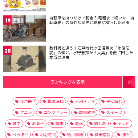
自転車を持つだけで税金？ 昭和まで続いた「自
19
転車税」の意外な歴史と脱税が横行した理由
教科書と違う！江戸時代の田沼意次「賄賂伝
20
説」の嘘と、水野忠邦が「大奥」を敵に回した
本当の理由
ランキングを表示
江戸時代
戦国時代
大河ドラマ
平安時代
アニメ
ロングセラー
戦国武将
スイーツ
雑学
お菓子
幕末
漫画
時代劇
テレビ
べらぼう
明治時代
徳川家康
織田信長
抹茶