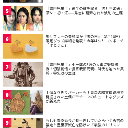
『豊臣兄弟！』後半の鍵を握る「浅井三姉妹」
5
茶々・初・江——秀吉に翻弄された波乱の生涯
鳩サブレーの豊島屋が『鳩の日』（8月10日）
6
限定グッズ詳細を発表！今年はシリコンポーチ
「はとっこ」
『豊臣兄弟！』小一郎の5万の大軍に徹底抗
7
戦！切腹覚悟で長宗我部元親に降伏を迫った武
将・谷忠澄の生涯
土偶なりきりパーカーも！青森の縄文遺跡群で
8
発掘された土偶がモチーフのキュートなグッズ
が新発売
もしも豊臣秀長が長生きしていたら…？秀吉の
9
暴走と豊臣家滅亡を防げた「最強のカリスマ