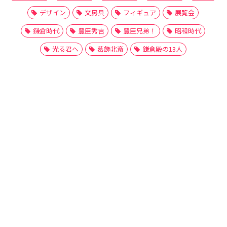
デザイン
文房具
フィギュア
展覧会
鎌倉時代
豊臣秀吉
豊臣兄弟！
昭和時代
光る君へ
葛飾北斎
鎌倉殿の13人