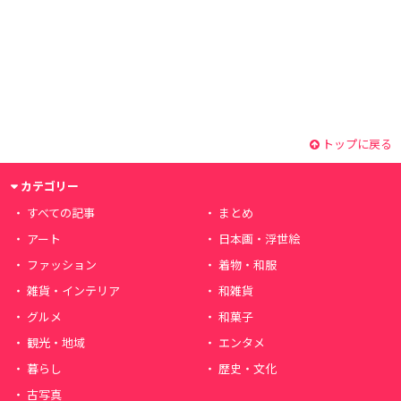
トップに戻る
カテゴリー
すべての記事
まとめ
アート
日本画・浮世絵
ファッション
着物・和服
雑貨・インテリア
和雑貨
グルメ
和菓子
観光・地域
エンタメ
暮らし
歴史・文化
古写真