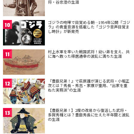
将・谷忠澄の生涯
ゴジラの咆哮で目覚める朝…1954年公開『ゴジ
10
ラ』の貴重音源を搭載した「ゴジラ音声目覚ま
し時計」が新発売
村上水軍を率いた戦国武将！幼い弟を支え、共
11
に海へ散った得居通幸の波乱に満ちた生涯
『豊臣兄弟！』で萩原護が演じる武将・小堀正
12
次とは？秀長・秀吉・家康が重用、“出家を重
ねた実務派”の生涯
【豊臣兄弟！】2度の改易から復活した武将・
13
多賀秀種とは？豊臣秀長に仕えた半年間と波乱
の生涯