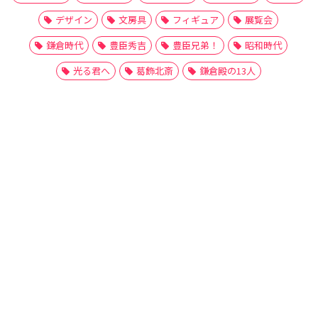
デザイン
文房具
フィギュア
展覧会
鎌倉時代
豊臣秀吉
豊臣兄弟！
昭和時代
光る君へ
葛飾北斎
鎌倉殿の13人