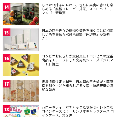
しっかり抹茶の味わい、さらに果実の香りも楽
14
しめる「無糖フレーバー抹茶」ストロベリー、
マンゴー新発売
日本の四季折々の植物や情景を描くことに相応
15
しい色を集めた水彩色鉛筆『色辞典』が新発
売！
コンビニおにぎりが文房具に！コンビニの定番
16
商品をモチーフにした文房具シリーズ『ジムマ
ート』誕生
世界遺産決定で脚光！日本初の巨大都城・藤原
17
京を創り上げた知られざる女帝・持統天皇の凄
絶な執念
ハローキティ、ポチャッコたちが昭和レトロな
18
コインケースに！「サンリオキャラクターズ コ
インケース」第２弾