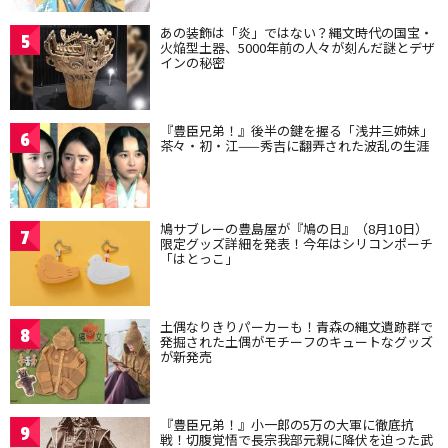
あの装飾は「炎」ではない？縄文時代の国宝・
5
火焔型土器、5000年前の人々が刻んだ謎とデザ
インの秘密
『豊臣兄弟！』後半の鍵を握る「浅井三姉妹」
6
茶々・初・江——秀吉に翻弄された波乱の生涯
鳩サブレーの豊島屋が『鳩の日』（8月10日）
7
限定グッズ詳細を発表！今年はシリコンポーチ
「はとっこ」
土偶なりきりパーカーも！青森の縄文遺跡群で
8
発掘された土偶がモチーフのキュートなグッズ
が新発売
『豊臣兄弟！』小一郎の5万の大軍に徹底抗
9
戦！切腹覚悟で長宗我部元親に降伏を迫った武