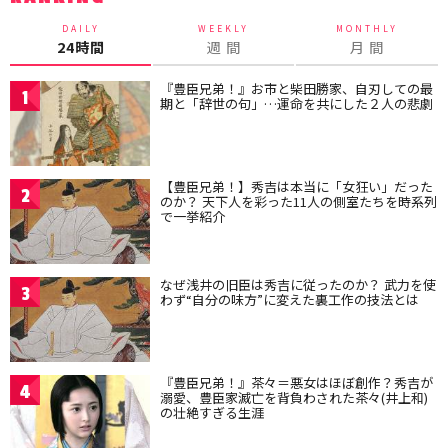
DAILY
WEEKLY
MONTHLY
24時間
週 間
月 間
『豊臣兄弟！』お市と柴田勝家、自刃しての最
1
期と「辞世の句」…運命を共にした２人の悲劇
【豊臣兄弟！】秀吉は本当に「女狂い」だった
2
のか？ 天下人を彩った11人の側室たちを時系列
で一挙紹介
なぜ浅井の旧臣は秀吉に従ったのか？ 武力を使
3
わず“自分の味方”に変えた裏工作の技法とは
『豊臣兄弟！』茶々＝悪女はほぼ創作？秀吉が
4
溺愛、豊臣家滅亡を背負わされた茶々(井上和)
の壮絶すぎる生涯