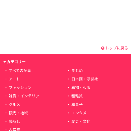
トップに戻る
カテゴリー
すべての記事
まとめ
アート
日本画・浮世絵
ファッション
着物・和服
雑貨・インテリア
和雑貨
グルメ
和菓子
観光・地域
エンタメ
暮らし
歴史・文化
古写真