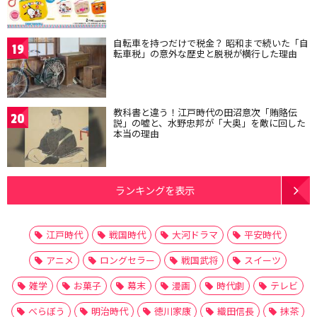
自転車を持つだけで税金？ 昭和まで続いた「自
19
転車税」の意外な歴史と脱税が横行した理由
教科書と違う！江戸時代の田沼意次「賄賂伝
20
説」の嘘と、水野忠邦が「大奥」を敵に回した
本当の理由
ランキングを表示
江戸時代
戦国時代
大河ドラマ
平安時代
アニメ
ロングセラー
戦国武将
スイーツ
雑学
お菓子
幕末
漫画
時代劇
テレビ
べらぼう
明治時代
徳川家康
織田信長
抹茶