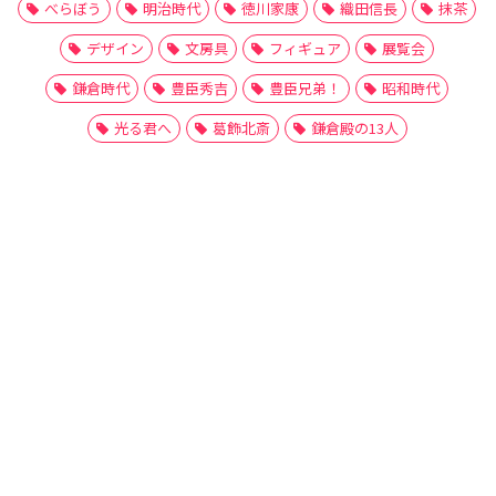
べらぼう
明治時代
徳川家康
織田信長
抹茶
デザイン
文房具
フィギュア
展覧会
鎌倉時代
豊臣秀吉
豊臣兄弟！
昭和時代
光る君へ
葛飾北斎
鎌倉殿の13人