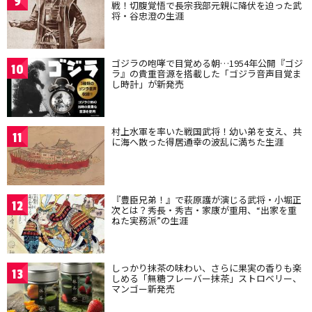
9
戦！切腹覚悟で長宗我部元親に降伏を迫った武
将・谷忠澄の生涯
ゴジラの咆哮で目覚める朝…1954年公開『ゴジ
10
ラ』の貴重音源を搭載した「ゴジラ音声目覚ま
し時計」が新発売
村上水軍を率いた戦国武将！幼い弟を支え、共
11
に海へ散った得居通幸の波乱に満ちた生涯
『豊臣兄弟！』で萩原護が演じる武将・小堀正
12
次とは？秀長・秀吉・家康が重用、“出家を重
ねた実務派”の生涯
しっかり抹茶の味わい、さらに果実の香りも楽
13
しめる「無糖フレーバー抹茶」ストロベリー、
マンゴー新発売