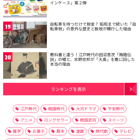
インケース」第２弾
自転車を持つだけで税金？ 昭和まで続いた「自
19
転車税」の意外な歴史と脱税が横行した理由
教科書と違う！江戸時代の田沼意次「賄賂伝
20
説」の嘘と、水野忠邦が「大奥」を敵に回した
本当の理由
ランキングを表示
江戸時代
戦国時代
大河ドラマ
平安時代
アニメ
ロングセラー
戦国武将
スイーツ
雑学
お菓子
幕末
漫画
時代劇
テレビ