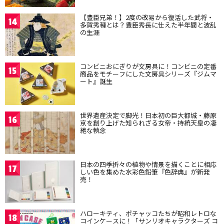
【豊臣兄弟！】2度の改易から復活した武将・
14
多賀秀種とは？豊臣秀長に仕えた半年間と波乱
の生涯
コンビニおにぎりが文房具に！コンビニの定番
15
商品をモチーフにした文房具シリーズ『ジムマ
ート』誕生
世界遺産決定で脚光！日本初の巨大都城・藤原
16
京を創り上げた知られざる女帝・持統天皇の凄
絶な執念
日本の四季折々の植物や情景を描くことに相応
17
しい色を集めた水彩色鉛筆『色辞典』が新発
売！
ハローキティ、ポチャッコたちが昭和レトロな
18
コインケースに！「サンリオキャラクターズ コ