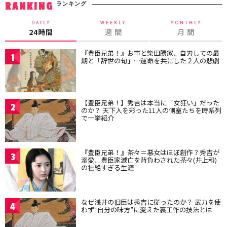
ランキング
RANKING
DAILY
WEEKLY
MONTHLY
24時間
週 間
月 間
『豊臣兄弟！』お市と柴田勝家、自刃しての最
1
期と「辞世の句」…運命を共にした２人の悲劇
【豊臣兄弟！】秀吉は本当に「女狂い」だった
2
のか？ 天下人を彩った11人の側室たちを時系列
で一挙紹介
『豊臣兄弟！』茶々＝悪女はほぼ創作？秀吉が
3
溺愛、豊臣家滅亡を背負わされた茶々(井上和)
の壮絶すぎる生涯
なぜ浅井の旧臣は秀吉に従ったのか？ 武力を使
4
わず“自分の味方”に変えた裏工作の技法とは