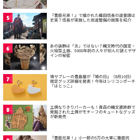
『豊臣兄弟！』で描かれた織田信長の道普請は
5
史実？信長が実施した街道整備の施策を紹介
あの装飾は「炎」ではない？縄文時代の国宝・
6
火焔型土器、5000年前の人々が刻んだ謎とデザ
インの秘密
鳩サブレーの豊島屋が『鳩の日』（8月10日）
7
限定グッズ詳細を発表！今年はシリコンポーチ
「はとっこ」
土偶なりきりパーカーも！青森の縄文遺跡群で
8
発掘された土偶がモチーフのキュートなグッズ
が新発売
『豊臣兄弟！』小一郎の5万の大軍に徹底抗