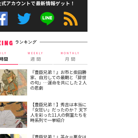
公式アカウントで最新情報ゲット！
ランキング
KING
ILY
WEEKLY
MONTHLY
4時間
週 間
月 間
『豊臣兄弟！』お市と柴田勝
家、自刃しての最期と「辞世
の句」…運命を共にした２人
の悲劇
【豊臣兄弟！】秀吉は本当に
「女狂い」だったのか？ 天下
人を彩った11人の側室たちを
時系列で一挙紹介
『豊臣兄弟！』茶々＝悪女は