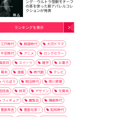
ング…ウルトラ怪獣モチーフ
の革を使った新アパレルコレ
クションが発表
ランキングを表示
江戸時代
戦国時代
大河ドラマ
平安時代
アニメ
ロングセラー
国武将
スイーツ
雑学
お菓子
幕末
漫画
時代劇
テレビ
べらぼう
明治時代
徳川家康
田信長
抹茶
デザイン
文房具
フィギュア
展覧会
鎌倉時代
豊臣秀吉
豊臣兄弟！
昭和時代