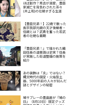
ほぼ創作？秀吉が溺愛、豊臣
家滅亡を背負わされた茶々
(井上和)の壮絶すぎる生涯
【豊臣兄弟！】22歳で散った
長宗我部元親の天才後継者・
信親とは？武勇を奮った若武
者の壮絶な最期
『豊臣兄弟！』で描かれた織
田信長の道普請は史実？信長
が実施した街道整備の施策を
紹介
あの装飾は「炎」ではない？
縄文時代の国宝・火焔型土
器、5000年前の人々が刻んだ
謎とデザインの秘密
鳩サブレーの豊島屋が『鳩の
日』（8月10日）限定グッズ