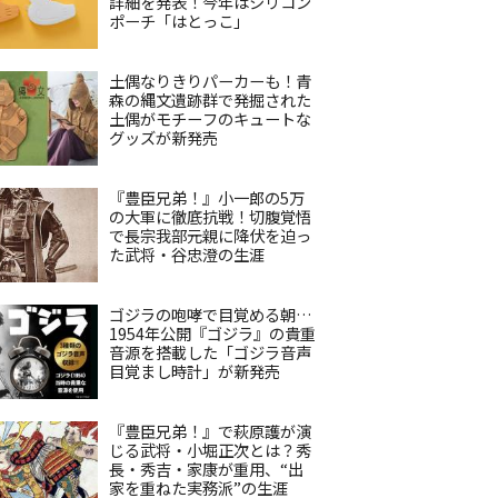
詳細を発表！今年はシリコン
ポーチ「はとっこ」
土偶なりきりパーカーも！青
森の縄文遺跡群で発掘された
土偶がモチーフのキュートな
グッズが新発売
『豊臣兄弟！』小一郎の5万
の大軍に徹底抗戦！切腹覚悟
で長宗我部元親に降伏を迫っ
た武将・谷忠澄の生涯
ゴジラの咆哮で目覚める朝…
1954年公開『ゴジラ』の貴重
音源を搭載した「ゴジラ音声
目覚まし時計」が新発売
『豊臣兄弟！』で萩原護が演
じる武将・小堀正次とは？秀
長・秀吉・家康が重用、“出
家を重ねた実務派”の生涯