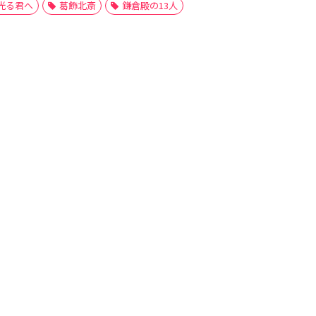
光る君へ
葛飾北斎
鎌倉殿の13人