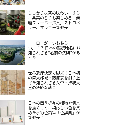
しっかり抹茶の味わい、さら
に果実の香りも楽しめる「無
糖フレーバー抹茶」ストロベ
リー、マンゴー新発売
「一口」が「いもあら
い」！？ 日本の難読地名には
知られざる“名前の法則”があ
った
世界遺産決定で脚光！日本初
の巨大都城・藤原京を創り上
げた知られざる女帝・持統天
皇の凄絶な執念
日本の四季折々の植物や情景
を描くことに相応しい色を集
めた水彩色鉛筆『色辞典』が
新発売！