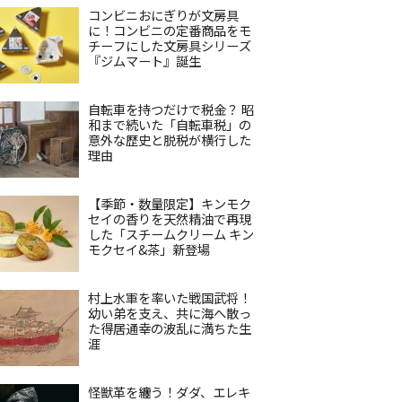
コンビニおにぎりが文房具
に！コンビニの定番商品をモ
チーフにした文房具シリーズ
『ジムマート』誕生
自転車を持つだけで税金？ 昭
和まで続いた「自転車税」の
意外な歴史と脱税が横行した
理由
【季節・数量限定】キンモク
セイの香りを天然精油で再現
した「スチームクリーム キン
モクセイ&茶」新登場
村上水軍を率いた戦国武将！
幼い弟を支え、共に海へ散っ
た得居通幸の波乱に満ちた生
涯
怪獣革を纏う！ダダ、エレキ