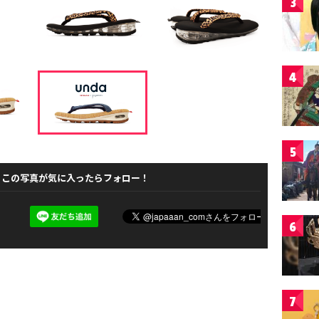
3
4
5
この写真が気に入ったらフォロー！
6
7